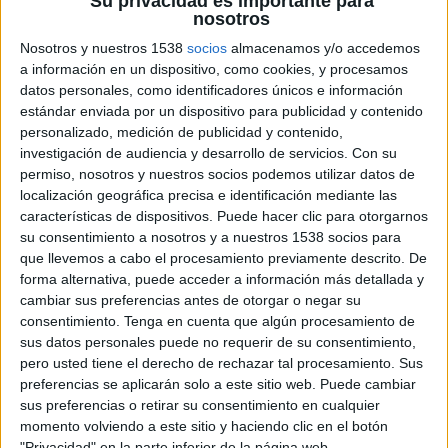
Su privacidad es importante para
nosotros
Altrincham (2)
Nosotros y nuestros 1538
socios
almacenamos y/o accedemos
a información en un dispositivo, como cookies, y procesamos
América (3)
datos personales, como identificadores únicos e información
estándar enviada por un dispositivo para publicidad y contenido
América Femenino (1)
personalizado, medición de publicidad y contenido,
investigación de audiencia y desarrollo de servicios.
Con su
Anderlecht (1)
permiso, nosotros y nuestros socios podemos utilizar datos de
localización geográfica precisa e identificación mediante las
Andorra (4)
características de dispositivos. Puede hacer clic para otorgarnos
su consentimiento a nosotros y a nuestros 1538 socios para
Angel City FC (1)
que llevemos a cabo el procesamiento previamente descrito. De
forma alternativa, puede acceder a información más detallada y
Angers (34)
cambiar sus preferencias antes de otorgar o negar su
consentimiento.
Tenga en cuenta que algún procesamiento de
Antigua (3)
sus datos personales puede no requerir de su consentimiento,
pero usted tiene el derecho de rechazar tal procesamiento. Sus
preferencias se aplicarán solo a este sitio web. Puede cambiar
Aragua (1)
sus preferencias o retirar su consentimiento en cualquier
momento volviendo a este sitio y haciendo clic en el botón
Arezzo (1)
"Privacidad" en la parte inferior de la página web.