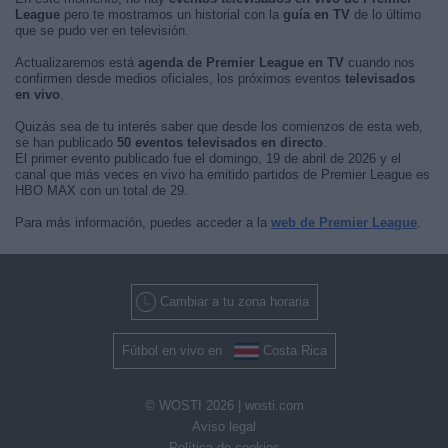
League
pero te mostramos un historial con la
guía en TV
de lo último
que se pudo ver en televisión.
Actualizaremos está
agenda de Premier League en TV
cuando nos
confirmen desde medios oficiales, los próximos eventos
televisados
en vivo
.
Quizás sea de tu interés saber que desde los comienzos de esta web,
se han publicado
50 eventos televisados en directo
.
El primer evento publicado fue el domingo, 19 de abril de 2026 y el
canal que más veces en vivo ha emitido partidos de Premier League es
HBO MAX con un total de 29.
Para más información, puedes acceder a la
web de Premier League
.
Cambiar a tu zona horaria
Fútbol en vivo en
Costa Rica
© WOSTI 2026 |
wosti.com
Aviso legal
Política de cookies