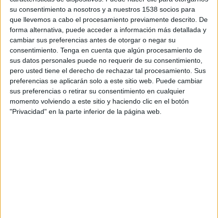
su consentimiento a nosotros y a nuestros 1538 socios para
Brighton
que llevemos a cabo el procesamiento previamente descrito. De
Manchester Utd.
forma alternativa, puede acceder a información más detallada y
HBO MAX
cambiar sus preferencias antes de otorgar o negar su
consentimiento.
Tenga en cuenta que algún procesamiento de
09:00
Premier League
sus datos personales puede no requerir de su consentimiento,
pero usted tiene el derecho de rechazar tal procesamiento. Sus
Nottingham Forest
preferencias se aplicarán solo a este sitio web. Puede cambiar
Bournemouth
sus preferencias o retirar su consentimiento en cualquier
HBO MAX
momento volviendo a este sitio y haciendo clic en el botón
"Privacidad" en la parte inferior de la página web.
09:00
Premier League
Burnley
Wolverhampton
HBO MAX
09:00
Premier League
Crystal Palace
Arsenal
FOX