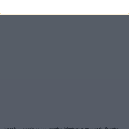
En este momento, no hay
eventos televisados en vivo de Premier