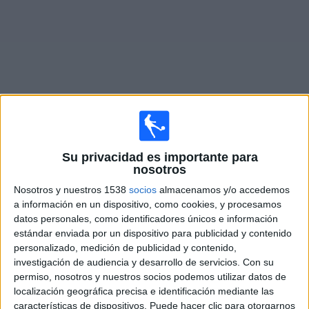
Otros
Deportes
Noticias
Widget
Partidos en vivo de
Ascoli
Su privacidad es importante para
nosotros
Domingo, 23/8/2026
Nosotros y nuestros 1538
socios
almacenamos y/o accedemos
11:00
Serie B Italiana
a información en un dispositivo, como cookies, y procesamos
datos personales, como identificadores únicos e información
Hellas Verona
estándar enviada por un dispositivo para publicidad y contenido
Ascoli
personalizado, medición de publicidad y contenido,
OneFootball PPV
investigación de audiencia y desarrollo de servicios.
Con su
permiso, nosotros y nuestros socios podemos utilizar datos de
localización geográfica precisa e identificación mediante las
DATOS ESTADÍSTICOS DEL EQUIPO ASCOLI EN
características de dispositivos. Puede hacer clic para otorgarnos