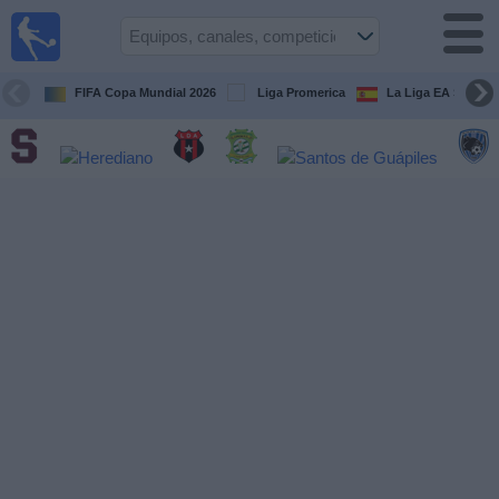
Fútbol
en Vivo
Costa
Rica
FIFA Copa Mundial 2026
Liga Promerica
La Liga EA Sports
Guía de
Partidos
Televisados
Próximos
Partidos
Equipos
Competiciones
Canales
TV