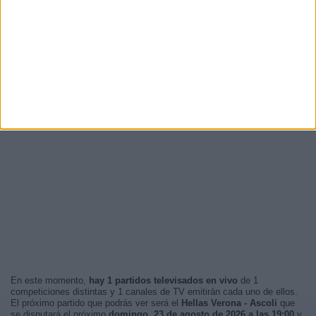
En este momento,
hay 1 partidos televisados en vivo
de 1
competiciones distintas y 1 canales de TV emitirán cada uno de ellos.
El próximo partido que podrás ver será el
Hellas Verona - Ascoli
que
se disputará el próximo
domingo, 23 de agosto de 2026 a las 19:00
y