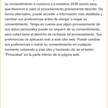
TELEVISIÓN EN COSTA RICA
su consentimiento a nosotros y a nuestros 1538 socios para
que llevemos a cabo el procesamiento previamente descrito. De
A fecha de hoy
7/8/2026
y desde que esta web recoge los datos
forma alternativa, puede acceder a información más detallada y
estadísticos de cuándo y dónde se transmiten los partidos de
Fútbol
del
cambiar sus preferencias antes de otorgar o negar su
equipo
Ascoli
en
Costa Rica
, que fue el
11/10/2015
, podemos dar los
consentimiento.
Tenga en cuenta que algún procesamiento de
siguientes datos:
sus datos personales puede no requerir de su consentimiento,
pero usted tiene el derecho de rechazar tal procesamiento. Sus
47
preferencias se aplicarán solo a este sitio web. Puede cambiar
sus preferencias o retirar su consentimiento en cualquier
momento volviendo a este sitio y haciendo clic en el botón
PARTIDOS TELEVISADOS
"Privacidad" en la parte inferior de la página web.
11 partidos en abierto
23,4%
36 partidos de pago
76,6%
ÚLTIMO PARTIDO EN ABIERTO
Ascoli - Potenza
20/5/2026 Serie C por FIFA+, DAZN App Gratis
RANKING POR CANALES