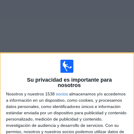
Otros
Deportes
Noticias
Widget
Partidos en vivo de
Sporting FC
Viernes, 7/8/2026
Su privacidad es importante para
20:00
Liga Promerica
nosotros
Nosotros y nuestros 1538
socios
almacenamos y/o accedemos
Cartaginés
a información en un dispositivo, como cookies, y procesamos
Sporting FC
datos personales, como identificadores únicos e información
FUTV
estándar enviada por un dispositivo para publicidad y contenido
personalizado, medición de publicidad y contenido,
investigación de audiencia y desarrollo de servicios.
Con su
Lunes, 17/8/2026
permiso, nosotros y nuestros socios podemos utilizar datos de