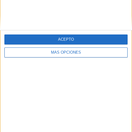
Herediano
23 (8,98%)
Ver ranking completo
RANKING POR COMPETICIONES
ACEPTO
Liga Promerica
251 (98,05%)
Torneo de Copa
5 (1,95%)
MÁS OPCIONES
Ver ranking completo
Nº DE PARTIDOS POR DÍA DE LA SEMANA
LUNES
MARTES
MIÉRCOLES
JUEVES
VIERNES
13
26
39
16
17
5,08%
10,16%
15,23%
6,25%
6,64%
SÁBADO
DOMINGO
70
75
27,34%
29,3%