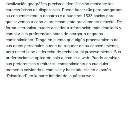
20:00
Liga Promerica
localización geográfica precisa e identificación mediante las
características de dispositivos. Puede hacer clic para otorgarnos
Sporting FC
su consentimiento a nosotros y a nuestros 1538 socios para
que llevemos a cabo el procesamiento previamente descrito. De
Escorpiones de Belén
forma alternativa, puede acceder a información más detallada y
FOX
cambiar sus preferencias antes de otorgar o negar su
consentimiento.
Tenga en cuenta que algún procesamiento de
Sábado, 22/8/2026
sus datos personales puede no requerir de su consentimiento,
pero usted tiene el derecho de rechazar tal procesamiento. Sus
20:00
Liga Promerica
preferencias se aplicarán solo a este sitio web. Puede cambiar
sus preferencias o retirar su consentimiento en cualquier
Herediano
momento volviendo a este sitio y haciendo clic en el botón
Sporting FC
"Privacidad" en la parte inferior de la página web.
FUTV
Más días
DATOS ESTADÍSTICOS DEL EQUIPO SPORTING FC EN
TELEVISIÓN EN COSTA RICA