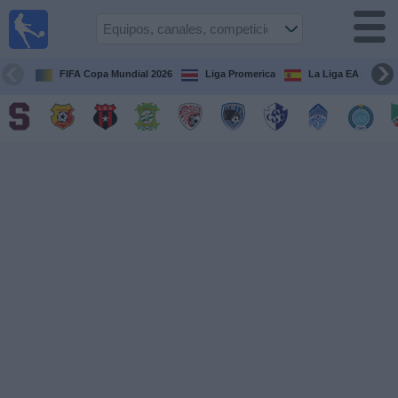
Fútbol
en Vivo
Costa
Rica
FIFA Copa Mundial 2026
Liga Promerica
La Liga EA Sports
Guía de
Partidos
Televisados
Próximos
Partidos
Equipos
Competiciones
Canales
TV