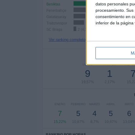
datos personales pue
Besiktas
10 (21,74%)
procesamiento. Sus p
Fenerbahçe
10 (21,74%)
consentimiento en cu
Galatasaray
9 (19,57%)
inferior de la página
Trabzonspor
8 (17,39%)
SC Braga
2 (4,35%)
Ver ranking completo
M
Nº DE 
LUNES
MARTES
MIÉRC
9
1
19,57%
2,17%
15,
ENERO
FEBRERO
MARZO
ABRIL
MAYO
7
5
4
5
6
15,22%
10,87%
8,7%
10,87%
13,04
RANKING POR HORAS