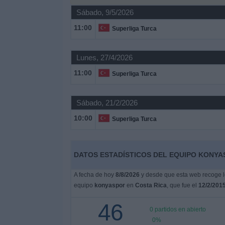
Otros
Sábado, 9/5/2026
Deportes
11:00
Superliga Turca
Noticias
Lunes, 27/4/2026
Widget
11:00
Superliga Turca
Sábado, 21/2/2026
10:00
Superliga Turca
DATOS ESTADÍSTICOS DEL EQUIPO KONYAS
A fecha de hoy
8/8/2026
y desde que esta web recoge lo
equipo
konyaspor
en
Costa Rica
, que fue el
12/2/201
46
0 partidos en abierto
0%