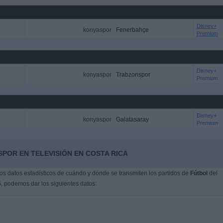
Disney+
konyaspor
Fenerbahçe
Premium
Disney+
konyaspor
Trabzonspor
Premium
Disney+
konyaspor
Galatasaray
Premium
POR EN TELEVISIÓN EN COSTA RICA
s datos estadísticos de cuándo y dónde se transmiten los partidos de
Fútbol
del
5
, podemos dar los siguientes datos: