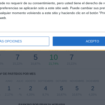
de no requerir de su consentimiento, pero usted tiene el derecho de r
Superliga Turca
36 (78,26%)
referencias se aplicarán solo a este sitio web. Puede cambiar sus pref
Copa de Turquía
6 (13,04%)
alquier momento volviendo a este sitio y haciendo clic en el botón "Pri
Europa League
4 (8,7%)
 web.
Ver ranking completo
ÁS OPCIONES
ACEPTO
PARTIDOS POR DÍA DE LA SEMANA
OLES
JUEVES
VIERNES
SÁBADO
DOMINGO
7
7
5
10
7
22%
15,22%
10,87%
21,74%
15,22%
Nº DE PARTIDOS POR MES
JUNIO
JULIO
AGOSTO
SEPTIEMBRE
OCTUBRE
NOVIEMBRE
DICIEMBRE
1
-
2
4
5
5
2
%
2,17%
- %
4,35%
8,7%
10,87%
10,87%
4,35%
RANKING POR FRANJA HORARIA