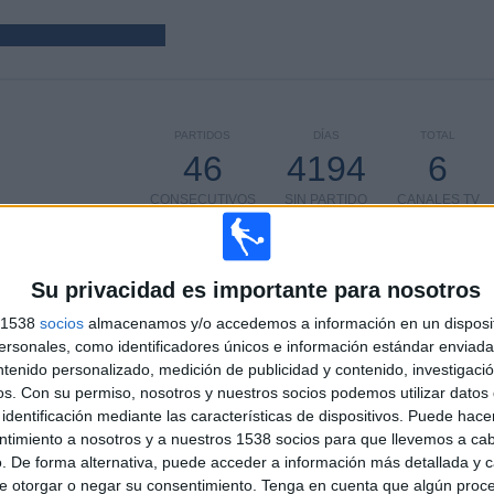
PARTIDOS
DÍAS
TOTAL
46
4194
6
CONSECUTIVOS
SIN PARTIDO
CANALES TV
DE PAGO
GRATUÍTO
Su privacidad es importante para nosotros
s 1538
socios
almacenamos y/o accedemos a información en un disposit
sonales, como identificadores únicos e información estándar enviada 
TOTAL
MÁXIMO
TOTAL
3
10
12
ntenido personalizado, medición de publicidad y contenido, investigaci
os.
Con su permiso, nosotros y nuestros socios podemos utilizar datos 
COMPETICIONES
VS Besiktas
RIVALES
identificación mediante las características de dispositivos. Puede hacer
ntimiento a nosotros y a nuestros 1538 socios para que llevemos a ca
. De forma alternativa, puede acceder a información más detallada y 
RANKING POR COMPETICIONES
e otorgar o negar su consentimiento.
Tenga en cuenta que algún proc