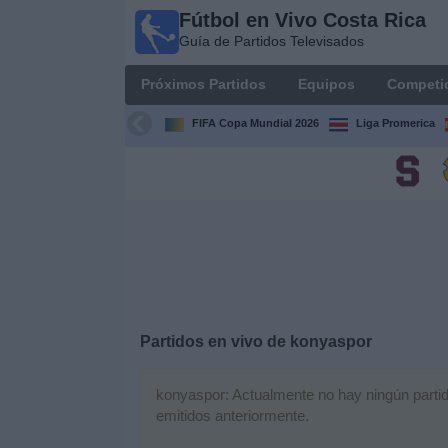
Fútbol en Vivo Costa Rica
Fútbol
Guía de Partidos Televisados
en Vivo
Costa
Próximos Partidos
Equipos
Competi
Rica
Guía de
FIFA Copa Mundial 2026
Liga Promerica
Partidos
Televisados
Próximos
Partidos
Equipos
Competiciones
Partidos en vivo de
konyaspor
Canales
konyaspor: Actualmente no hay ningún partido
TV
emitidos anteriormente.