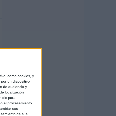
ivo, como cookies, y
por un dispositivo
ón de audiencia y
de localización
 clic para
bo el procesamiento
cambiar sus
esamiento de sus