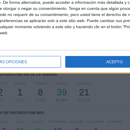
Pride
. De forma alternativa, puede acceder a información más detallada y 
e otorgar o negar su consentimiento.
Tenga en cuenta que algún proc
RANKING POR COMPETICIONES
de no requerir de su consentimiento, pero usted tiene el derecho de r
referencias se aplicarán solo a este sitio web. Puede cambiar sus pref
NWSL
69 (84,15%)
alquier momento volviendo a este sitio y haciendo clic en el botón "Pri
CONCACAF Women's Champions Cup
6 (7,32%)
 web.
NWSL Challenge Cup
4 (4,88%)
NWSL x Liga MXF Summer Cup
3 (3,66%)
Ver ranking completo
ÁS OPCIONES
ACEPTO
PARTIDOS POR DÍA DE LA SEMANA
OLES
JUEVES
VIERNES
SÁBADO
DOMINGO
2
1
8
39
21
3%
1,22%
9,76%
47,56%
25,61%
Nº DE PARTIDOS POR MES
JUNIO
JULIO
AGOSTO
SEPTIEMBRE
OCTUBRE
NOVIEMBRE
DICIEMBRE