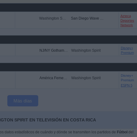
Azteca
Washington Spirit
San Diego Wave FC
Deportes
Network
Disney+
NJ/NY Gotham FC
Washington Spirit
Premium
Disney+
América Femenino
Washington Spirit
Premium
ESPN 5
Más días
GTON SPIRIT EN TELEVISIÓN EN COSTA RICA
s datos estadísticos de cuándo y dónde se transmiten los partidos de
Fútbol
del