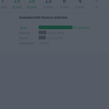
7
15
15
13
8
4
-
8,54%
18,29%
18,29%
15,85%
9,76%
4,88%
- %
RANKING POR FRANJA HORARIA
Tarde
57 (69,51%)
Mañana
13 (15,85%)
Noche
12 (14,63%)
Madrugada
0 (0%)