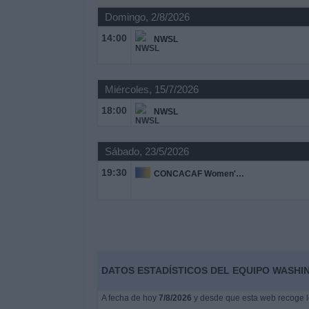
Otros
Domingo, 2/8/2026
Deportes
14:00
NWSL
Noticias
Miércoles, 15/7/2026
Widget
18:00
NWSL
Sábado, 23/5/2026
19:30
CONCACAF Women's Champions Cup
DATOS ESTADÍSTICOS DEL EQUIPO WASHIN
A fecha de hoy
7/8/2026
y desde que esta web recoge lo