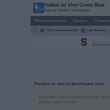
Fútbol en Vivo Costa Rica
Fútbol
Guía de Partidos Televisados
en Vivo
Costa
Próximos Partidos
Equipos
Competi
Rica
Guía de
FIFA Copa Mundial 2026
Liga Promerica
Partidos
Televisados
Próximos
Partidos
Equipos
Competiciones
Partidos en vivo de
Washington Spirit
Canales
Washington Spirit: Actualmente no hay ningún 
TV
emitidos anteriormente.