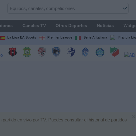
ciones
Canales TV
Otros Deportes
Noticias
Widge
La Liga EA Sports
Premier League
Serie A Italiana
Francia Li
×
partido en vivo por TV. Puedes consultar el historial de partidos