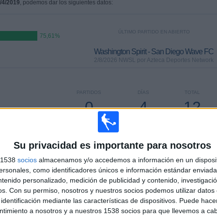
/4/2019
, podemos dar los siguientes datos:
ÚLTIMO PARTIDO EN ABIERTO
75,61%
Washington Spirit - San Diego Wave FC
2/8/2026 NWSL por Azteca Deportes Network
PARTIDOS
DÍAS
TOTAL
0
4
12
CONSECUTIVOS
SIN PARTIDO
CANALES TV
DE PAGO
GRATUÍTO
Su privacidad es importante para nosotros
s 1538
socios
almacenamos y/o accedemos a información en un disposit
sonales, como identificadores únicos e información estándar enviada 
ntenido personalizado, medición de publicidad y contenido, investigaci
TOTAL
MÁXIMO
TOTAL
os.
Con su permiso, nosotros y nuestros socios podemos utilizar datos 
4
12
20
identificación mediante las características de dispositivos. Puede hacer
ntimiento a nosotros y a nuestros 1538 socios para que llevemos a ca
COMPETICIONES
VS Orlando
RIVALES