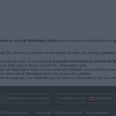
isados en vivo del Washington Spirit
pero te mostramos un historial con la
g
 en TV
cuando nos confirmen desde medios oficiales, los próximos
partidos
nzos de esta web, se han publicado
8 partidos televisados en directo del W
zo de 2026 entre el Denver Summit FC - Washington Spirit.
idos del Washington Spirit es Azteca Deportes Network con un total de 4 parti
 televisado el Washington Spirit con un total de 6 partidos.
de las preguntas más habituales que se hacen los aficionados y gracias a es
Cambiar a tu zona horaria
Fútbol en vivo en
Costa Rica
 2026 |
wosti.com
Aviso legal
Política de cookies
Recomendados