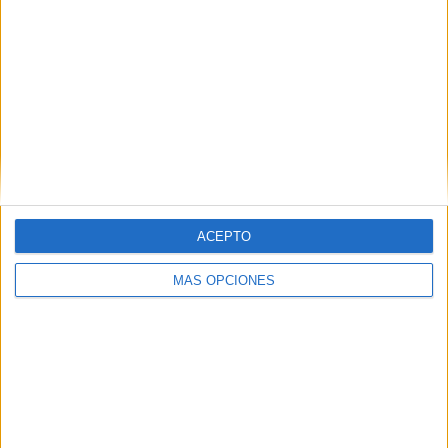
RANKING POR EQUIPOS
FC Barcelona
27 (5,13%)
Villarreal
26 (4,94%)
Real Madrid
26 (4,94%)
Athletic Club
25 (4,75%)
At. Madrid
24 (4,56%)
Ver ranking completo
ACEPTO
RANKING POR COMPETICIONES
MÁS OPCIONES
La Liga EA Sports
427 (81,18%)
Copa del Rey
52 (9,89%)
Europa League
35 (6,65%)
Champions League
8 (1,52%)
Amistoso
3 (0,57%)
Ver ranking completo