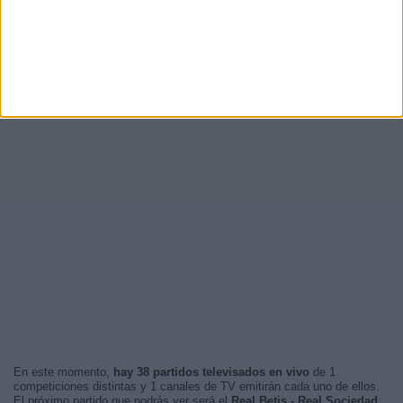
En este momento,
hay 38 partidos televisados en vivo
de 1
competiciones distintas y 1 canales de TV emitirán cada uno de ellos.
El próximo partido que podrás ver será el
Real Betis - Real Sociedad