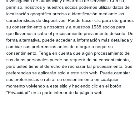
investigación de audiencia y desarrollo de servicios.
Con su
13:00
La Liga EA Sports
permiso, nosotros y nuestros socios podemos utilizar datos de
localización geográfica precisa e identificación mediante las
Real Madrid
características de dispositivos. Puede hacer clic para otorgarnos
Real Sociedad
su consentimiento a nosotros y a nuestros 1538 socios para
que llevemos a cabo el procesamiento previamente descrito. De
SKY Sports (504-546)
forma alternativa, puede acceder a información más detallada y
cambiar sus preferencias antes de otorgar o negar su
Sábado, 29/8/2026
consentimiento.
Tenga en cuenta que algún procesamiento de
11:00
La Liga EA Sports
sus datos personales puede no requerir de su consentimiento,
pero usted tiene el derecho de rechazar tal procesamiento. Sus
Real Sociedad
preferencias se aplicarán solo a este sitio web. Puede cambiar
sus preferencias o retirar su consentimiento en cualquier
Espanyol
momento volviendo a este sitio y haciendo clic en el botón
SKY Sports (504-546)
"Privacidad" en la parte inferior de la página web.
Más días
DATOS ESTADÍSTICOS DEL EQUIPO REAL SOCIEDAD EN
TELEVISIÓN EN COSTA RICA