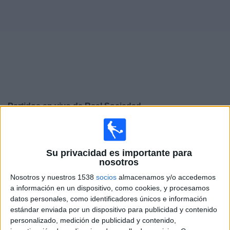
Otros
Deportes
Noticias
Widget
Partidos en vivo de
Real Sociedad
Viernes, 21/8/2026
13:00
La Liga EA Sports
Su privacidad es importante para
nosotros
Real Betis
Nosotros y nuestros 1538
socios
almacenamos y/o accedemos
Real Sociedad
a información en un dispositivo, como cookies, y procesamos
SKY Sports (504-546)
datos personales, como identificadores únicos e información
estándar enviada por un dispositivo para publicidad y contenido
Miércoles, 26/8/2026
personalizado, medición de publicidad y contenido,