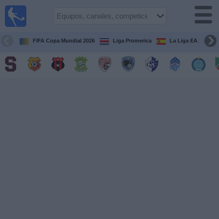
Fútbol
en Vivo
Costa
Rica
FIFA Copa Mundial 2026
Liga Promerica
La Liga EA Sports
Guía de
Partidos
Televisados
Próximos
Partidos
Equipos
Competiciones
Canales
TV