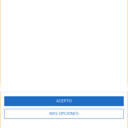
Gateshead
2 (4,35%)
Boreham Wood
2 (4,35%)
Ver ranking completo
RANKING POR COMPETICIONES
National League
46 (100%)
Ver ranking completo
Nº DE PARTIDOS POR DÍA DE LA SEMANA
LUNES
MARTES
MIÉRCOLES
JUEVES
VIERNES
2
8
4
-
3
4,35%
17,39%
8,7%
- %
6,52%
ACEPTO
SÁBADO
DOMINGO
29
-
MÁS OPCIONES
63,04%
- %