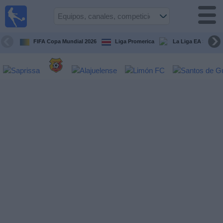
Fútbol
en Vivo
Costa
Rica
FIFA Copa Mundial 2026
Liga Promerica
La Liga EA Sports
Guía de
Partidos
Televisados
Próximos
Partidos
Equipos
Competiciones
Canales
TV