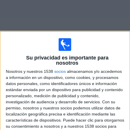
Otros
Deportes
Noticias
Widget
Su privacidad es importante para
Partidos en vivo de
Altrincham
nosotros
Nosotros y nuestros 1538
socios
almacenamos y/o accedemos
Sábado, 8/8/2026
a información en un dispositivo, como cookies, y procesamos
08:00
National League
datos personales, como identificadores únicos e información
estándar enviada por un dispositivo para publicidad y contenido
Altrincham
personalizado, medición de publicidad y contenido,
Southend Utd.
investigación de audiencia y desarrollo de servicios.
Con su
permiso, nosotros y nuestros socios podemos utilizar datos de
DAZN (Míralo en vivo)
localización geográfica precisa e identificación mediante las
características de dispositivos. Puede hacer clic para otorgarnos
su consentimiento a nosotros y a nuestros 1538 socios para
DATOS ESTADÍSTICOS DEL EQUIPO ALTRINCHAM EN