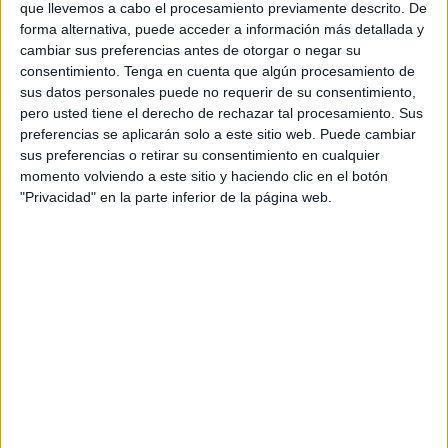
que llevemos a cabo el procesamiento previamente descrito. De
TELEVISIÓN EN COSTA RICA
forma alternativa, puede acceder a información más detallada y
cambiar sus preferencias antes de otorgar o negar su
A fecha de hoy
6/8/2026
y desde que esta web recoge los datos
consentimiento.
Tenga en cuenta que algún procesamiento de
estadísticos de cuándo y dónde se transmiten los partidos de
Fútbol
del
sus datos personales puede no requerir de su consentimiento,
equipo
Altrincham
en
Costa Rica
, que fue el
9/8/2025
, podemos dar los
pero usted tiene el derecho de rechazar tal procesamiento. Sus
siguientes datos:
preferencias se aplicarán solo a este sitio web. Puede cambiar
46
sus preferencias o retirar su consentimiento en cualquier
momento volviendo a este sitio y haciendo clic en el botón
"Privacidad" en la parte inferior de la página web.
PARTIDOS TELEVISADOS
0 partidos en abierto
0%
46 partidos de pago
100%
RANKING POR CANALES
DAZN
46 (100%)
Ver ranking completo