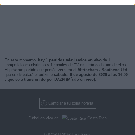
En este momento,
hay 1 partidos televisados en vivo
de 1
competiciones distintas y 1 canales de TV emitirán cada uno de ellos.
El próximo partido que podrás ver será el
Altrincham - Southend Utd.
que se disputará el próximo
sábado, 8 de agosto de 2026 a las 16:00
y que será
transmitido por DAZN (Míralo en vivo)
.
Cambiar a tu zona horaria
Fútbol en vivo en
Costa Rica
© WOSTI 2026 |
wosti.com