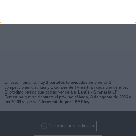
En este momento,
hay 1 partidos televisados en vivo
de 1
competiciones distintas y 1 canales de TV emitirán cada uno de ellos.
El próximo partido que podrás ver será el
Lanús - Gimnasia LP
Femenino
que se disputará el próximo
sábado, 8 de agosto de 2026 a
las 20:00
y que será
transmitido por LPF Play
.
Cambiar a tu zona horaria