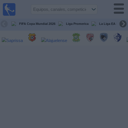
Fútbol
en Vivo
Costa
Rica
FIFA Copa Mundial 2026
Liga Promerica
La Liga EA Sports
Guía de
Partidos
Televisados
Próximos
Partidos
Equipos
Competiciones
Canales
TV