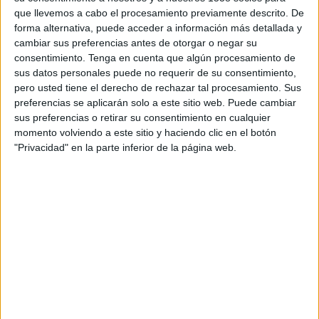
FEMENINO EN TELEVISIÓN EN COSTA RICA
que llevemos a cabo el procesamiento previamente descrito. De
forma alternativa, puede acceder a información más detallada y
A fecha de hoy
7/8/2026
y desde que esta web recoge los datos
cambiar sus preferencias antes de otorgar o negar su
estadísticos de cuándo y dónde se transmiten los partidos de
Fútbol
del
consentimiento.
Tenga en cuenta que algún procesamiento de
equipo
Gimnasia LP Femenino
en
Costa Rica
, que fue el
15/3/2026
,
sus datos personales puede no requerir de su consentimiento,
podemos dar los siguientes datos:
pero usted tiene el derecho de rechazar tal procesamiento. Sus
preferencias se aplicarán solo a este sitio web. Puede cambiar
17
sus preferencias o retirar su consentimiento en cualquier
momento volviendo a este sitio y haciendo clic en el botón
PARTIDOS TELEVISADOS
"Privacidad" en la parte inferior de la página web.
17 partidos en abierto
100%
0 partidos de pago
0%
ÚLTIMO PARTIDO EN ABIERTO
Gimnasia LP Femenino - San Luis FC
2/8/2026 Campeonato Femenino por LPF Play
RANKING POR CANALES