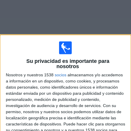
Otros
Deportes
Noticias
Widget
Partidos en vivo de
Gimnasia LP Femenino
Su privacidad es importante para
nosotros
Mañana sábado, 8/8/2026
Nosotros y nuestros 1538
socios
almacenamos y/o accedemos
a información en un dispositivo, como cookies, y procesamos
12:00
Campeonato Femenino
datos personales, como identificadores únicos e información
estándar enviada por un dispositivo para publicidad y contenido
Lanús
personalizado, medición de publicidad y contenido,
Gimnasia LP Femenino
investigación de audiencia y desarrollo de servicios.
Con su
LPF Play
permiso, nosotros y nuestros socios podemos utilizar datos de
localización geográfica precisa e identificación mediante las
características de dispositivos. Puede hacer clic para otorgarnos
DATOS ESTADÍSTICOS DEL EQUIPO GIMNASIA LP
su consentimiento a nosotros y a nuestros 1538 socios para