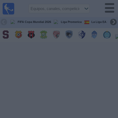
Fútbol
en Vivo
Costa
Rica
FIFA Copa Mundial 2026
Liga Promerica
La Liga EA Sports
Guía de
Partidos
Televisados
Próximos
Partidos
Equipos
Competiciones
Canales
TV