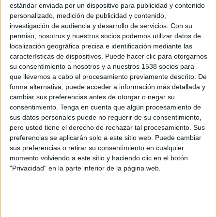
Municipal Grecia
estándar enviada por un dispositivo para publicidad y contenido
AD San Carlos
personalizado, medición de publicidad y contenido,
investigación de audiencia y desarrollo de servicios.
Con su
FUTV
permiso, nosotros y nuestros socios podemos utilizar datos de
localización geográfica precisa e identificación mediante las
Martes, 7/5/2024
características de dispositivos. Puede hacer clic para otorgarnos
su consentimiento a nosotros y a nuestros 1538 socios para
20:00
Liga Promerica
que llevemos a cabo el procesamiento previamente descrito. De
Torneo Clausura
forma alternativa, puede acceder a información más detallada y
AD Municipal Liberia
cambiar sus preferencias antes de otorgar o negar su
consentimiento.
Tenga en cuenta que algún procesamiento de
Municipal Grecia
sus datos personales puede no requerir de su consentimiento,
FUTV
pero usted tiene el derecho de rechazar tal procesamiento. Sus
preferencias se aplicarán solo a este sitio web. Puede cambiar
Viernes, 3/5/2024
sus preferencias o retirar su consentimiento en cualquier
momento volviendo a este sitio y haciendo clic en el botón
15:00
Liga Promerica
"Privacidad" en la parte inferior de la página web.
Torneo Clausura
Municipal Grecia
AD Guanacasteca
FUTV