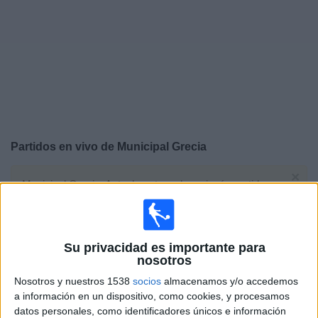
Otros
Deportes
Noticias
Widget
Partidos en vivo de
Municipal Grecia
×
Municipal Grecia: Actualmente no hay ningún partido en
vivo por TV. Puedes consultar el historial de partidos
emitidos anteriormente.
Su privacidad es importante para
Domingo, 12/5/2024
nosotros
15:00
Liga Promerica
Nosotros y nuestros 1538
socios
almacenamos y/o accedemos
Torneo Clausura
a información en un dispositivo, como cookies, y procesamos
datos personales, como identificadores únicos e información