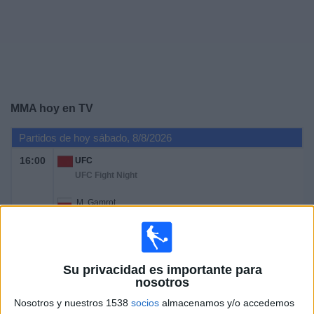
Otros
Deportes
Noticias
Widget
MMA hoy en TV
Partidos de hoy sábado, 8/8/2026
16:00
UFC
UFC Fight Night
M. Gamrot
Q. Salkilld
Paramount+
Su privacidad es importante para
nosotros
Sábado, 15/8/2026
Nosotros y nuestros 1538
socios
almacenamos y/o accedemos