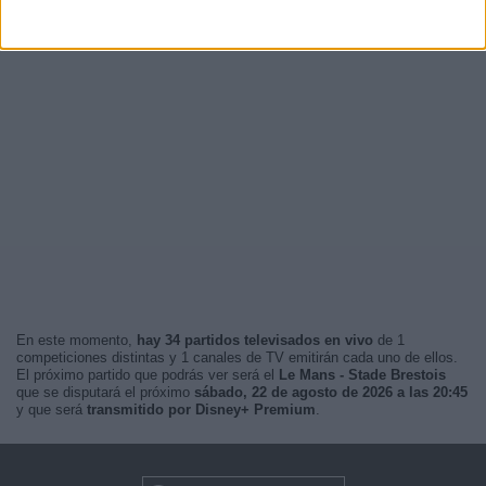
En este momento,
hay 34 partidos televisados en vivo
de 1
competiciones distintas y 1 canales de TV emitirán cada uno de ellos.
El próximo partido que podrás ver será el
Le Mans - Stade Brestois
que se disputará el próximo
sábado, 22 de agosto de 2026 a las 20:45
y que será
transmitido por Disney+ Premium
.