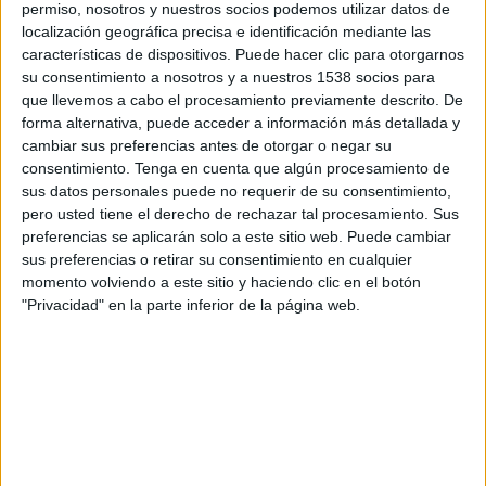
permiso, nosotros y nuestros socios podemos utilizar datos de
12:45
Francia Ligue 1
localización geográfica precisa e identificación mediante las
características de dispositivos. Puede hacer clic para otorgarnos
Stade Brestois
su consentimiento a nosotros y a nuestros 1538 socios para
Toulouse
que llevemos a cabo el procesamiento previamente descrito. De
Disney+ Premium
forma alternativa, puede acceder a información más detallada y
cambiar sus preferencias antes de otorgar o negar su
consentimiento.
Tenga en cuenta que algún procesamiento de
Sábado, 5/9/2026
sus datos personales puede no requerir de su consentimiento,
12:45
Francia Ligue 1
pero usted tiene el derecho de rechazar tal procesamiento. Sus
preferencias se aplicarán solo a este sitio web. Puede cambiar
Le Havre AC
sus preferencias o retirar su consentimiento en cualquier
Stade Brestois
momento volviendo a este sitio y haciendo clic en el botón
"Privacidad" en la parte inferior de la página web.
Disney+ Premium
Más días
DATOS ESTADÍSTICOS DEL EQUIPO STADE BRESTOIS EN
TELEVISIÓN EN COSTA RICA