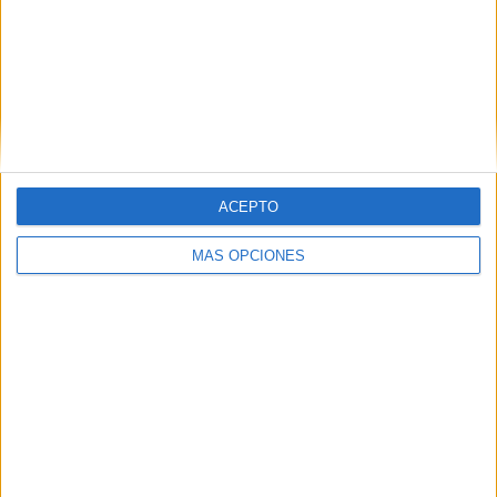
O. Marseille
13 (8,9%)
Rennes
11 (7,53%)
Lille
10 (6,85%)
Ver ranking completo
RANKING POR COMPETICIONES
Francia Ligue 1
132 (90,41%)
ACEPTO
Champions League
10 (6,85%)
Amistoso
2 (1,37%)
MÁS OPCIONES
Coupe de la Ligue
1 (0,68%)
Copa de Francia
1 (0,68%)
Ver ranking completo
Nº DE PARTIDOS POR DÍA DE LA SEMANA
LUNES
MARTES
MIÉRCOLES
JUEVES
VIERNES
-
4
15
2
14