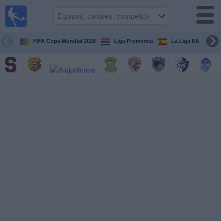
Fútbol
en Vivo
Costa
Rica
FIFA Copa Mundial 2026
Liga Promerica
La Liga EA Sports
Guía de
Partidos
Televisados
Próximos
Partidos
Equipos
Competiciones
Canales
TV