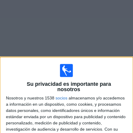
Otros
Deportes
Noticias
Widget
Partidos en vivo de
Stade Brestois
Sábado, 22/8/2026
Su privacidad es importante para
12:45
Francia Ligue 1
nosotros
Le Mans
Nosotros y nuestros 1538
socios
almacenamos y/o accedemos
Stade Brestois
a información en un dispositivo, como cookies, y procesamos
datos personales, como identificadores únicos e información
Disney+ Premium
estándar enviada por un dispositivo para publicidad y contenido
personalizado, medición de publicidad y contenido,
Sábado, 29/8/2026
investigación de audiencia y desarrollo de servicios.
Con su