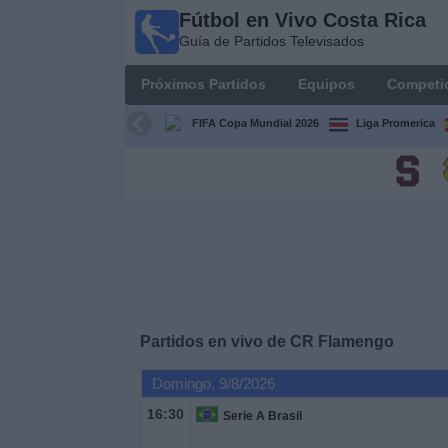
Fútbol en Vivo Costa Rica
Fútbol
Guía de Partidos Televisados
en Vivo
Costa
Próximos Partidos
Equipos
Competi
Rica
Guía de
FIFA Copa Mundial 2026
Liga Promerica
Partidos
Televisados
Próximos
Partidos
Equipos
Competiciones
Partidos en vivo de
CR Flamengo
Domingo, 9/8/2026
Canales
TV
16:30
Serie A Brasil