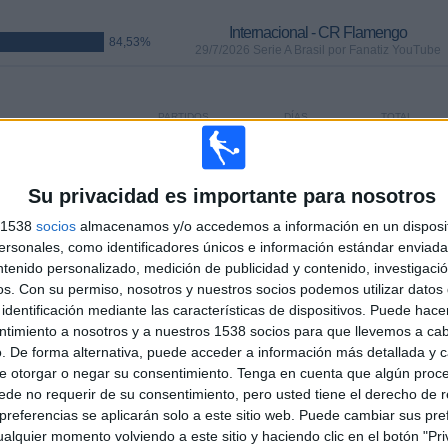
Internacional - CR Flamengo
84,53%
29/7/2026 Serie A Brasil por Fanatiz YouTube
PARTIDOS
DÍAS
TOTAL
0
8
32
CONSECUTIVOS
SIN PARTIDO
CANALES TV
DE PAGO
GRATUÍTO
Su privacidad es importante para nosotros
s 1538
socios
almacenamos y/o accedemos a información en un disposit
sonales, como identificadores únicos e información estándar enviada 
ntenido personalizado, medición de publicidad y contenido, investigaci
os.
Con su permiso, nosotros y nuestros socios podemos utilizar datos 
identificación mediante las características de dispositivos. Puede hacer
TOTAL
MÁXIMO
TOTAL
11
33
75
ntimiento a nosotros y a nuestros 1538 socios para que llevemos a ca
. De forma alternativa, puede acceder a información más detallada y 
COMPETICIONES
VS Fluminense
RIVALES
e otorgar o negar su consentimiento.
Tenga en cuenta que algún proc
de no requerir de su consentimiento, pero usted tiene el derecho de r
referencias se aplicarán solo a este sitio web. Puede cambiar sus pref
RANKING POR COMPETICIONES
alquier momento volviendo a este sitio y haciendo clic en el botón "Pri