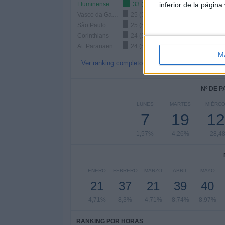
Fluminense
33 (7,4%)
inferior de la página
Vasco da Gama
25 (5,61%)
São Paulo
25 (5,61%)
Corinthians
24 (5,38%)
At. Paranaense
24 (5,38%)
M
Ver ranking completo
Nº DE 
LUNES
MARTES
MIÉRC
7
19
12
1,57%
4,26%
28,4
ENERO
FEBRERO
MARZO
ABRIL
MAYO
21
37
21
39
40
4,71%
8,3%
4,71%
8,74%
8,97%
RANKING POR HORAS