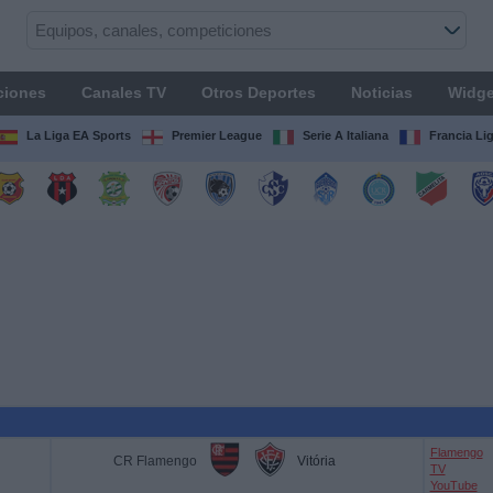
ciones
Canales TV
Otros Deportes
Noticias
Widge
La Liga EA Sports
Premier League
Serie A Italiana
Francia Li
Flamengo
CR Flamengo
Vitória
TV
YouTube