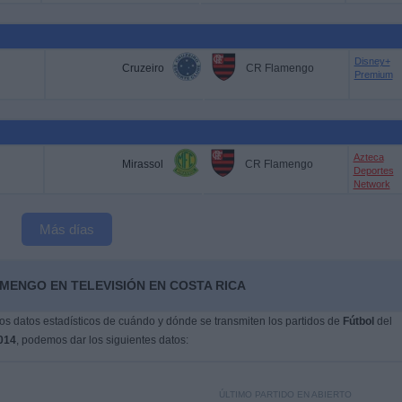
Disney+
Cruzeiro
CR Flamengo
Premium
Azteca
Mirassol
CR Flamengo
Deportes
Network
Más días
MENGO EN TELEVISIÓN EN COSTA RICA
s datos estadísticos de cuándo y dónde se transmiten los partidos de
Fútbol
del
014
, podemos dar los siguientes datos:
ÚLTIMO PARTIDO EN ABIERTO