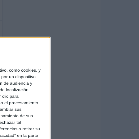
ivo, como cookies, y
por un dispositivo
ón de audiencia y
de localización
 clic para
bo el procesamiento
cambiar sus
esamiento de sus
echazar tal
erencias o retirar su
vacidad" en la parte