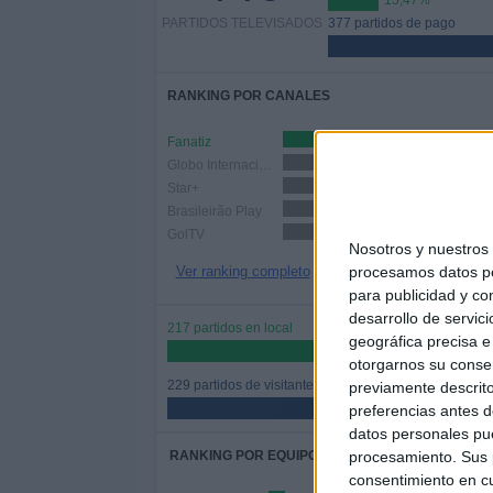
15,47%
PARTIDOS TELEVISADOS
377 partidos de pago
RANKING POR CANALES
Fanatiz
213 (47,76%)
Globo Internacional
110 (24,66%)
Star+
105 (23,54%)
Brasileirão Play
92 (20,63%)
GolTV
86 (19,28%)
Nosotros y nuestro
Ver ranking completo
procesamos datos per
para publicidad y co
desarrollo de servici
217 partidos en local
geográfica precisa e 
48,65%
otorgarnos su conse
229 partidos de visitante
previamente descrito
51,35%
preferencias antes d
datos personales pue
RANKING POR EQUIPOS
procesamiento. Sus p
consentimiento en cu