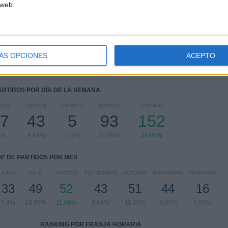
 web.
Serie A Brasil
264 (59,19%)
Carioca Série A
63 (14,13%)
Copa do Brasil
50 (11,21%)
Copa Libertadores
47 (10,54%)
Supercopa do Brasil
4 (0,9%)
ÁS OPCIONES
ACEPTO
Ver ranking completo
PARTIDOS POR DÍA DE LA SEMANA
OLES
JUEVES
VIERNES
SÁBADO
DOMINGO
7
43
5
93
152
8%
9,64%
1,12%
20,85%
34,08%
Nº DE PARTIDOS POR MES
JUNIO
JULIO
AGOSTO
SEPTIEMBRE
OCTUBRE
NOVIEMBRE
DICIEMBRE
33
49
52
43
51
44
16
7,4%
10,99%
11,66%
9,64%
11,43%
9,87%
3,59%
RANKING POR FRANJA HORARIA