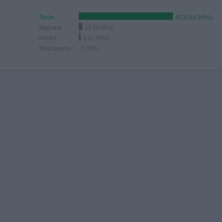
Tarde
423 (94,84%)
Mañana
15 (3,36%)
Noche
8 (1,79%)
Madrugada
0 (0%)