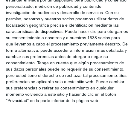
Atlético Grau
personalizado, medición de publicidad y contenido,
Fanatiz (Míralo en vivo)
investigación de audiencia y desarrollo de servicios.
Con su
permiso, nosotros y nuestros socios podemos utilizar datos de
localización geográfica precisa e identificación mediante las
Sábado, 1/8/2026
características de dispositivos. Puede hacer clic para otorgarnos
14:30
Liga 1 Perú
su consentimiento a nosotros y a nuestros 1538 socios para
que llevemos a cabo el procesamiento previamente descrito. De
Atlético Grau
forma alternativa, puede acceder a información más detallada y
Sport Boys A.
cambiar sus preferencias antes de otorgar o negar su
Fanatiz (Míralo en vivo)
consentimiento.
Tenga en cuenta que algún procesamiento de
sus datos personales puede no requerir de su consentimiento,
pero usted tiene el derecho de rechazar tal procesamiento. Sus
Sábado, 25/7/2026
preferencias se aplicarán solo a este sitio web. Puede cambiar
12:00
Liga 1 Perú
sus preferencias o retirar su consentimiento en cualquier
momento volviendo a este sitio y haciendo clic en el botón
Sport Huancayo
"Privacidad" en la parte inferior de la página web.
Atlético Grau
Fanatiz (Míralo en vivo)
Más días