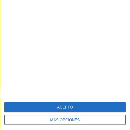
TOTAL
MÁXIMO
TOTAL
3
10
29
COMPETICIONES
VS Cienciano
RIVALES
RANKING POR EQUIPOS
Cienciano
10 (6,76%)
Universitario
10 (6,76%)
Sport Huancayo
9 (6,08%)
Sporting Cristal
9 (6,08%)
UTC Cajamarca
9 (6,08%)
Ver ranking completo
RANKING POR COMPETICIONES
Liga 1 Perú
142 (95,95%)
ACEPTO
Copa Sudamericana
5 (3,38%)
Supercopa Perú
1 (0,68%)
MÁS OPCIONES
Ver ranking completo