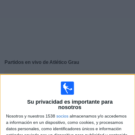
Otros
Deportes
Noticias
Widget
Partidos en vivo de
Atlético Grau
×
Atlético Grau: Actualmente no hay ningún partido en
vivo por TV. Puedes consultar el historial de partidos
emitidos anteriormente.
Su privacidad es importante para
nosotros
Sábado, 8/8/2026
Nosotros y nuestros 1538
socios
almacenamos y/o accedemos
14:30
Liga 1 Perú
a información en un dispositivo, como cookies, y procesamos
datos personales, como identificadores únicos e información
ACD Juan Pablo II College
estándar enviada por un dispositivo para publicidad y contenido