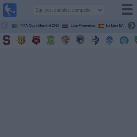
Fútbol
en Vivo
Costa
Rica
FIFA Copa Mundial 2026
Liga Promerica
La Liga EA Sports
Guía de
Partidos
Televisados
Próximos
Partidos
Equipos
Competiciones
Canales
TV