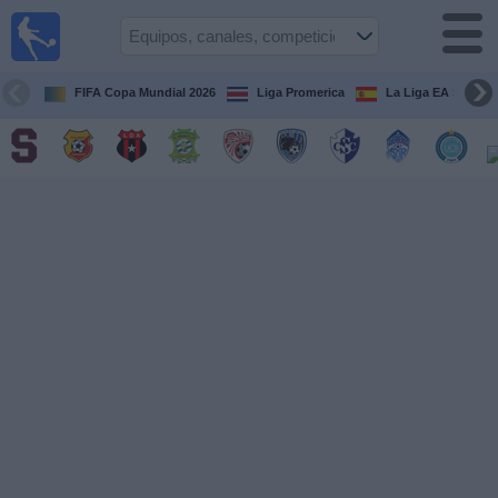
Fútbol
en Vivo
Costa
Rica
FIFA Copa Mundial 2026
Liga Promerica
La Liga EA Sports
Guía de
Partidos
Televisados
Próximos
Partidos
Equipos
Competiciones
Canales
TV