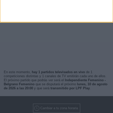
En este momento,
hay 1 partidos televisados en vivo
de 1
competiciones distintas y 1 canales de TV emitirán cada uno de ellos.
El próximo partido que podrás ver será el
Independiente Femenino -
Belgrano Femenino
que se disputará el próximo
lunes, 10 de agosto
de 2026 a las 20:00
y que será
transmitido por LPF Play
.
Cambiar a tu zona horaria