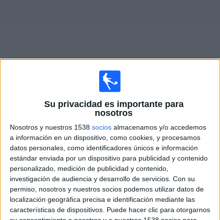
Otros
Deportes
Noticias
Widget
Partidos en vivo de
Belgrano Femenino
Su privacidad es importante para
nosotros
Mañana lunes, 10/8/2026
Nosotros y nuestros 1538
socios
almacenamos y/o accedemos
a información en un dispositivo, como cookies, y procesamos
12:00
Campeonato Femenino
datos personales, como identificadores únicos e información
Independiente Femenino
estándar enviada por un dispositivo para publicidad y contenido
personalizado, medición de publicidad y contenido,
Belgrano Femenino
investigación de audiencia y desarrollo de servicios.
Con su
LPF Play
permiso, nosotros y nuestros socios podemos utilizar datos de
localización geográfica precisa e identificación mediante las
características de dispositivos. Puede hacer clic para otorgarnos
DATOS ESTADÍSTICOS DEL EQUIPO BELGRANO
su consentimiento a nosotros y a nuestros 1538 socios para