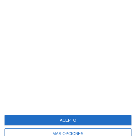
SAT Femenino
2 (11,76%)
CA Huracán Femenino
2 (11,76%)
Unión Santa Fe Femenino
1 (5,88%)
Lanús
1 (5,88%)
Ferro Carril Oeste Femenino
1 (5,88%)
Ver ranking completo
RANKING POR COMPETICIONES
Campeonato Femenino
17 (100%)
Ver ranking completo
Nº DE PARTIDOS POR DÍA DE LA SEMANA
LUNES
MARTES
MIÉRCOLES
JUEVES
VIERNES
1
-
1
-
4
ACEPTO
5,88%
- %
5,88%
- %
23,53%
MÁS OPCIONES