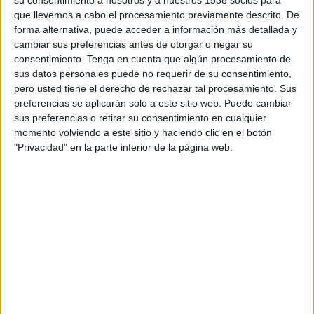
FEMENINO EN TELEVISIÓN EN COSTA RICA
que llevemos a cabo el procesamiento previamente descrito. De
forma alternativa, puede acceder a información más detallada y
A fecha de hoy
9/8/2026
y desde que esta web recoge los datos
cambiar sus preferencias antes de otorgar o negar su
estadísticos de cuándo y dónde se transmiten los partidos de
Fútbol
del
consentimiento.
Tenga en cuenta que algún procesamiento de
equipo
Belgrano Femenino
en
Costa Rica
, que fue el
15/3/2026
,
sus datos personales puede no requerir de su consentimiento,
podemos dar los siguientes datos:
pero usted tiene el derecho de rechazar tal procesamiento. Sus
preferencias se aplicarán solo a este sitio web. Puede cambiar
17
sus preferencias o retirar su consentimiento en cualquier
momento volviendo a este sitio y haciendo clic en el botón
PARTIDOS TELEVISADOS
"Privacidad" en la parte inferior de la página web.
17 partidos en abierto
100%
0 partidos de pago
0%
ÚLTIMO PARTIDO EN ABIERTO
Belgrano Femenino - CA Huracán Femenino
2/8/2026 Campeonato Femenino por LPF Play
RANKING POR CANALES