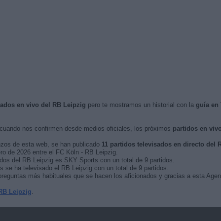
isados en vivo del RB Leipzig
pero te mostramos un historial con la
guía en
cuando nos confirmen desde medios oficiales, los próximos
partidos en viv
nzos de esta web, se han publicado
11 partidos televisados en directo del 
ero de 2026 entre el FC Köln - RB Leipzig.
idos del RB Leipzig es SKY Sports con un total de 9 partidos.
se ha televisado el RB Leipzig con un total de 9 partidos.
reguntas más habituales que se hacen los aficionados y gracias a esta Agend
RB Leipzig
.