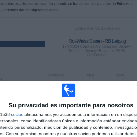
s datos estadísticos de cuándo y dónde se transmiten los partidos de
Fútbol
del
6
, podemos dar los siguientes datos:
ÚLTIMO PARTIDO EN ABIERTO
Rot-Weiss Essen - RB Leipzig
17/8/2024 Copa de Alemania por Disney+
Premium, Disney+ Estándar, ESPN,
OneFootball
PARTIDOS
DÍAS
TOTAL
)
79
720
20
CONSECUTIVOS
SIN PARTIDO
CANALES TV
DE PAGO
GRATUÍTO
Su privacidad es importante para nosotros
s 1538
socios
almacenamos y/o accedemos a información en un disposit
sonales, como identificadores únicos e información estándar enviada 
ntenido personalizado, medición de publicidad y contenido, investigaci
os.
Con su permiso, nosotros y nuestros socios podemos utilizar datos 
TOTAL
MÁXIMO
TOTAL