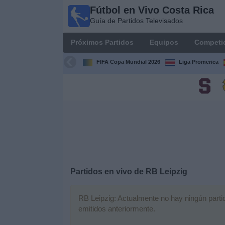
Fútbol en Vivo Costa Rica
Fútbol
Guía de Partidos Televisados
en Vivo
Costa
Próximos Partidos
Equipos
Competi
Rica
Guía de
FIFA Copa Mundial 2026
Liga Promerica
Partidos
Televisados
Próximos
Partidos
Equipos
Competiciones
Partidos en vivo de
RB Leipzig
Canales
RB Leipzig: Actualmente no hay ningún partido
TV
emitidos anteriormente.