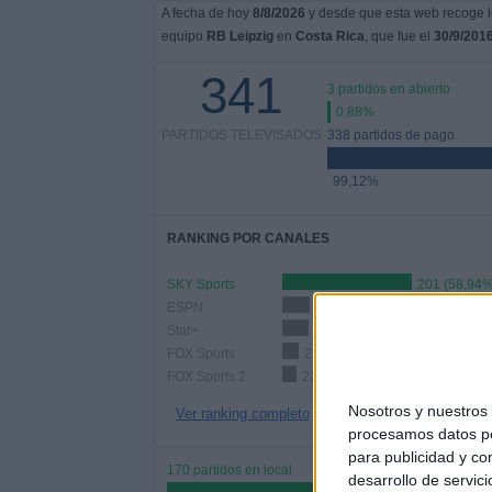
A fecha de hoy
8/8/2026
y desde que esta web recoge lo
equipo
RB Leipzig
en
Costa Rica
, que fue el
30/9/201
341
3 partidos en abierto
0,88%
PARTIDOS TELEVISADOS
338 partidos de pago
99,12%
RANKING POR CANALES
SKY Sports
201 (58,94%
ESPN
43 (12,61%)
Star+
41 (12,02%)
FOX Sports
25 (7,33%)
FOX Sports 2
22 (6,45%)
Nosotros y nuestro
Ver ranking completo
procesamos datos per
para publicidad y co
170 partidos en local
desarrollo de servici