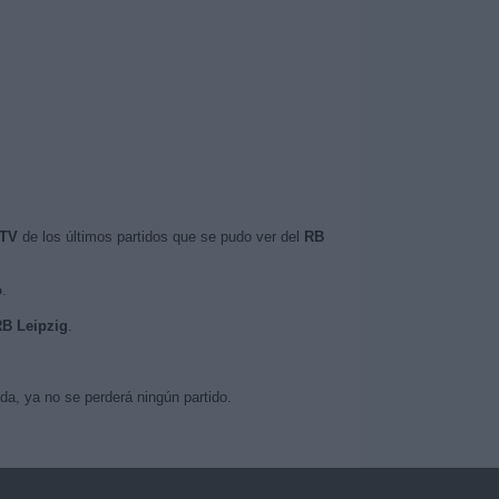
 TV
de los últimos partidos que se pudo ver del
RB
o
.
RB Leipzig
.
a, ya no se perderá ningún partido.