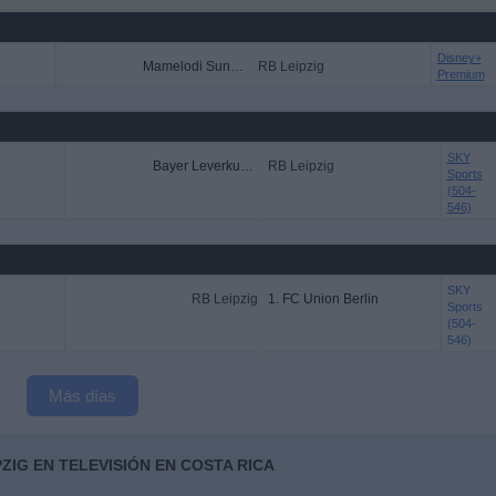
Disney+
Mamelodi Sundowns
RB Leipzig
Premium
SKY
Bayer Leverkusen
RB Leipzig
Sports
(504-
546)
SKY
RB Leipzig
1. FC Union Berlin
Sports
(504-
546)
Más días
ZIG EN TELEVISIÓN EN COSTA RICA