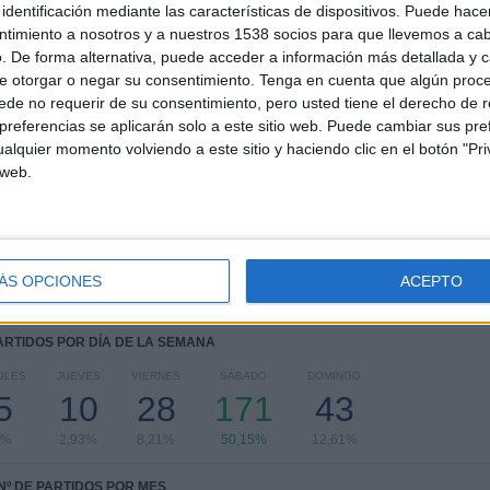
identificación mediante las características de dispositivos. Puede hacer
7
20
67
ntimiento a nosotros y a nuestros 1538 socios para que llevemos a ca
COMPETICIONES
VS VfL
RIVALES
. De forma alternativa, puede acceder a información más detallada y 
Wolfsburg
e otorgar o negar su consentimiento.
Tenga en cuenta que algún proc
de no requerir de su consentimiento, pero usted tiene el derecho de r
RANKING POR COMPETICIONES
referencias se aplicarán solo a este sitio web. Puede cambiar sus pref
alquier momento volviendo a este sitio y haciendo clic en el botón "Pri
Bundesliga
242 (70,97%)
 web.
Champions League
48 (14,08%)
Copa de Alemania
35 (10,26%)
Europa League
7 (2,05%)
Amistoso
5 (1,47%)
ÁS OPCIONES
ACEPTO
Ver ranking completo
PARTIDOS POR DÍA DE LA SEMANA
OLES
JUEVES
VIERNES
SÁBADO
DOMINGO
5
10
28
171
43
2%
2,93%
8,21%
50,15%
12,61%
Nº DE PARTIDOS POR MES