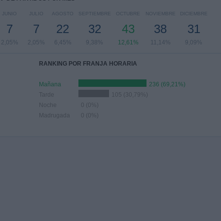
JUNIO
JULIO
AGOSTO
SEPTIEMBRE
OCTUBRE
NOVIEMBRE
DICIEMBRE
7
7
22
32
43
38
31
2,05%
2,05%
6,45%
9,38%
12,61%
11,14%
9,09%
RANKING POR FRANJA HORARIA
Mañana
236 (69,21%)
Tarde
105 (30,79%)
Noche
0 (0%)
Madrugada
0 (0%)