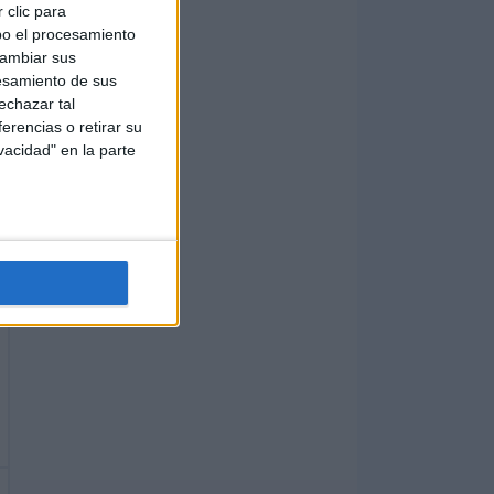
 clic para
bo el procesamiento
cambiar sus
esamiento de sus
echazar tal
erencias o retirar su
vacidad" en la parte