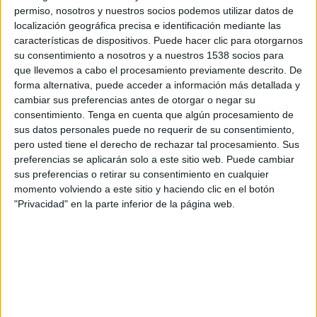
12:00
Eredivisie
permiso, nosotros y nuestros socios podemos utilizar datos de
localización geográfica precisa e identificación mediante las
AZ Alkmaar
características de dispositivos. Puede hacer clic para otorgarnos
Twente
su consentimiento a nosotros y a nuestros 1538 socios para
que llevemos a cabo el procesamiento previamente descrito. De
Disney+ Premium
forma alternativa, puede acceder a información más detallada y
cambiar sus preferencias antes de otorgar o negar su
Domingo, 8/11/2026
consentimiento.
Tenga en cuenta que algún procesamiento de
sus datos personales puede no requerir de su consentimiento,
06:30
Eredivisie
pero usted tiene el derecho de rechazar tal procesamiento. Sus
preferencias se aplicarán solo a este sitio web. Puede cambiar
Twente
sus preferencias o retirar su consentimiento en cualquier
Ajax
momento volviendo a este sitio y haciendo clic en el botón
Disney+ Premium
"Privacidad" en la parte inferior de la página web.
Más días
DATOS ESTADÍSTICOS DEL EQUIPO TWENTE EN
TELEVISIÓN EN COSTA RICA