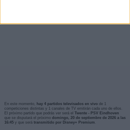
En este momento,
hay 4 partidos televisados en vivo
de 1
competiciones distintas y 1 canales de TV emitirán cada uno de ellos.
El próximo partido que podrás ver será el
Twente - PSV Eindhoven
que se disputará el próximo
domingo, 20 de septiembre de 2026 a las
16:45
y que será
transmitido por Disney+ Premium
.