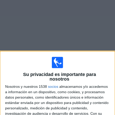
Otros
Deportes
Noticias
Widget
Partidos en vivo de
Twente
Domingo, 20/9/2026
08:45
Eredivisie
Su privacidad es importante para
nosotros
Twente
Nosotros y nuestros 1538
socios
almacenamos y/o accedemos
PSV Eindhoven
a información en un dispositivo, como cookies, y procesamos
Disney+ Premium
datos personales, como identificadores únicos e información
estándar enviada por un dispositivo para publicidad y contenido
personalizado, medición de publicidad y contenido,
Domingo, 25/10/2026
investigación de audiencia y desarrollo de servicios.
Con su