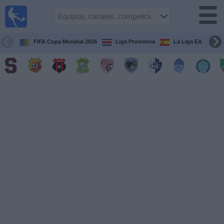
Fútbol
en Vivo
Costa
Rica
FIFA Copa Mundial 2026
Liga Promerica
La Liga EA Sports
Guía de
Partidos
Televisados
Próximos
Partidos
Equipos
Competiciones
Canales
TV