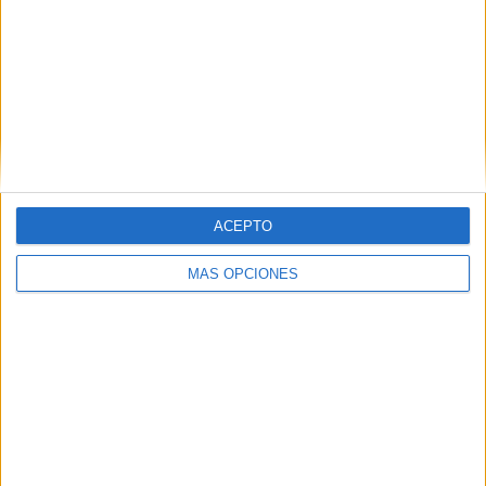
RANKING POR EQUIPOS
Feyenoord
17 (19,54%)
PSV Eindhoven
17 (19,54%)
Ajax
15 (17,24%)
Heerenveen
4 (4,6%)
Sparta Rotterdam
4 (4,6%)
Ver ranking completo
ACEPTO
RANKING POR COMPETICIONES
MÁS OPCIONES
Eredivisie
73 (83,91%)
Europa League
10 (11,49%)
KNVB Beker
4 (4,6%)
Ver ranking completo
Nº DE PARTIDOS POR DÍA DE LA SEMANA
LUNES
MARTES
MIÉRCOLES
JUEVES
VIERNES