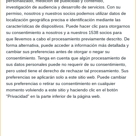
personalizado, medición de publicidad y contenido,
investigación de audiencia y desarrollo de servicios.
Con su
Lunes, 28/9/2026
permiso, nosotros y nuestros socios podemos utilizar datos de
12:45
UEFA Nations League
localización geográfica precisa e identificación mediante las
Fase de grupos
características de dispositivos. Puede hacer clic para otorgarnos
su consentimiento a nosotros y a nuestros 1538 socios para
que llevemos a cabo el procesamiento previamente descrito. De
forma alternativa, puede acceder a información más detallada y
Turquía
cambiar sus preferencias antes de otorgar o negar su
Italia
consentimiento.
Tenga en cuenta que algún procesamiento de
Canal por confirmar
sus datos personales puede no requerir de su consentimiento,
pero usted tiene el derecho de rechazar tal procesamiento. Sus
preferencias se aplicarán solo a este sitio web. Puede cambiar
Viernes, 2/10/2026
sus preferencias o retirar su consentimiento en cualquier
12:45
UEFA Nations League
momento volviendo a este sitio y haciendo clic en el botón
Fase de grupos
"Privacidad" en la parte inferior de la página web.
Bélgica
Turquía
Canal por confirmar