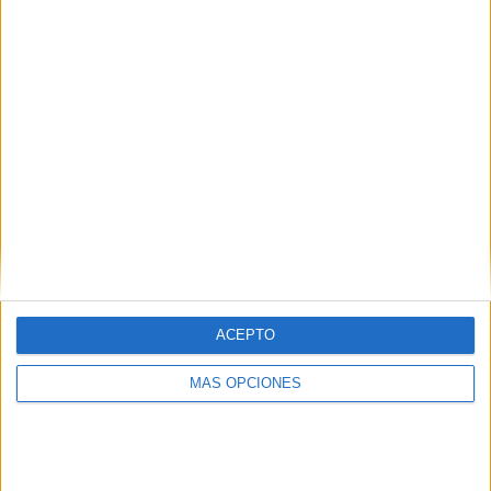
55 partidos de visitante
51,4%
TOTAL
MÁXIMO
TOTAL
8
6
46
COMPETICIONES
VS Islandia
RIVALES
RANKING POR EQUIPOS
Islandia
6 (5,61%)
España
5 (4,67%)
Croacia
5 (4,67%)
Hungría
5 (4,67%)
Gales
5 (4,67%)
ACEPTO
Ver ranking completo
MÁS OPCIONES
RANKING POR COMPETICIONES
FIFA Copa Mundial 2026
30 (28,04%)
Eurocopa 2028
28 (26,17%)