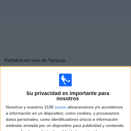
Otros
Deportes
Noticias
Widget
Partidos en vivo de
Turquía
Viernes, 25/9/2026
12:45
UEFA Nations League
Fase de grupos
Su privacidad es importante para
nosotros
Nosotros y nuestros 1538
socios
almacenamos y/o accedemos
Turquía
a información en un dispositivo, como cookies, y procesamos
Francia
datos personales, como identificadores únicos e información
Canal por confirmar
estándar enviada por un dispositivo para publicidad y contenido