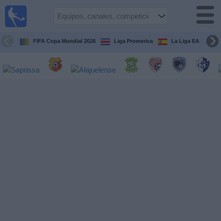
Fútbol
en Vivo
Costa
Rica
FIFA Copa Mundial 2026
Liga Promerica
La Liga EA Sports
Guía de
Partidos
Televisados
Próximos
Partidos
Equipos
Competiciones
Canales
TV