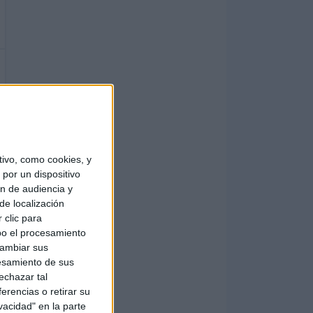
ivo, como cookies, y
por un dispositivo
ón de audiencia y
de localización
 clic para
bo el procesamiento
cambiar sus
esamiento de sus
echazar tal
erencias o retirar su
vacidad" en la parte