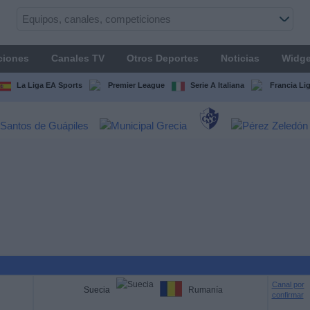
ciones
Canales TV
Otros Deportes
Noticias
Widge
La Liga EA Sports
Premier League
Serie A Italiana
Francia Li
Canal por
Suecia
Rumanía
confirmar