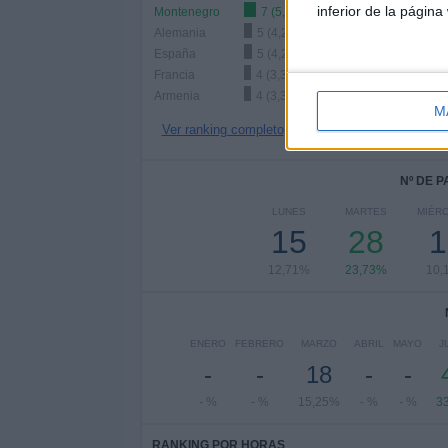
inferior de la página
Montenegro
7 (5,93%)
Alemania
5 (4,24%)
España
5 (4,24%)
Francia
4 (3,39%)
Armenia
4 (3,39%)
M
Ver ranking completo
Nº DE 
LUNES
MARTES
MIÉR
15
28
1
12,71%
23,73%
10,
ENERO
FEBRERO
MARZO
ABRIL
MAYO
J
-
-
18
-
-
- %
- %
15,25%
- %
- %
3
RANKING POR HORAS