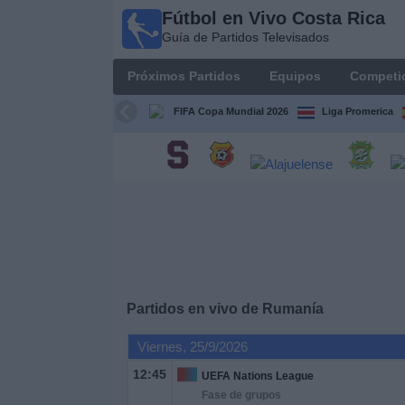
Fútbol en Vivo Costa Rica
Fútbol
Guía de Partidos Televisados
en Vivo
Costa
Próximos Partidos
Equipos
Competi
Rica
Guía de
FIFA Copa Mundial 2026
Liga Promerica
Partidos
Televisados
Próximos
Partidos
Equipos
Competiciones
Partidos en vivo de
Rumanía
Viernes, 25/9/2026
Canales
TV
12:45
UEFA Nations League
Fase de grupos