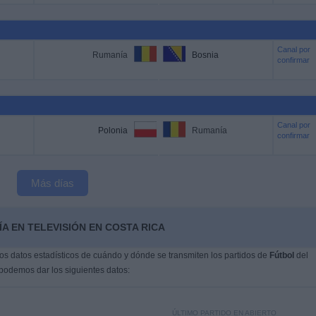
Canal por
Rumanía
Bosnia
confirmar
Canal por
Polonia
Rumanía
confirmar
Más días
A EN TELEVISIÓN EN COSTA RICA
s datos estadísticos de cuándo y dónde se transmiten los partidos de
Fútbol
del
 podemos dar los siguientes datos:
ÚLTIMO PARTIDO EN ABIERTO