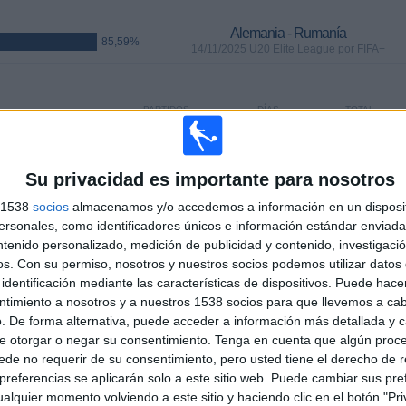
Alemania - Rumanía
85,59%
14/11/2025 U20 Elite League por FIFA+
PARTIDOS
DÍAS
TOTAL
6
265
19
CONSECUTIVOS
SIN PARTIDO
CANALES TV
DE PAGO
GRATUÍTO
Su privacidad es importante para nosotros
s 1538
socios
almacenamos y/o accedemos a información en un disposit
sonales, como identificadores únicos e información estándar enviada 
ntenido personalizado, medición de publicidad y contenido, investigaci
os.
Con su permiso, nosotros y nuestros socios podemos utilizar datos 
identificación mediante las características de dispositivos. Puede hacer
TOTAL
MÁXIMO
TOTAL
12
7
49
ntimiento a nosotros y a nuestros 1538 socios para que llevemos a ca
. De forma alternativa, puede acceder a información más detallada y 
COMPETICIONES
VS Montenegro
RIVALES
e otorgar o negar su consentimiento.
Tenga en cuenta que algún proc
de no requerir de su consentimiento, pero usted tiene el derecho de r
referencias se aplicarán solo a este sitio web. Puede cambiar sus pref
RANKING POR COMPETICIONES
alquier momento volviendo a este sitio y haciendo clic en el botón "Pri