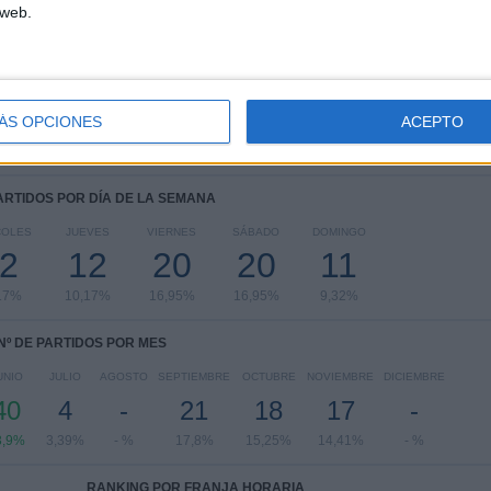
 web.
Eurocopa 2028
28 (23,73%)
FIFA Copa Mundial 2026
27 (22,88%)
UEFA Nations League
22 (18,64%)
Amistoso
13 (11,02%)
Europeo Sub-21
13 (11,02%)
ÁS OPCIONES
ACEPTO
Ver ranking completo
PARTIDOS POR DÍA DE LA SEMANA
COLES
JUEVES
VIERNES
SÁBADO
DOMINGO
2
12
20
20
11
17%
10,17%
16,95%
16,95%
9,32%
Nº DE PARTIDOS POR MES
UNIO
JULIO
AGOSTO
SEPTIEMBRE
OCTUBRE
NOVIEMBRE
DICIEMBRE
40
4
-
21
18
17
-
3,9%
3,39%
- %
17,8%
15,25%
14,41%
- %
RANKING POR FRANJA HORARIA