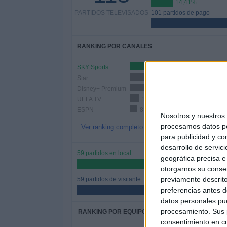
14,41%
PARTIDOS TELEVISADOS
101 partidos de pago
RANKING POR CANALES
SKY Sports
49 (41,53%)
Star+
27 (22,88%)
Disney+ Premium
25 (21,19%)
UEFA TV
10 (8,47%)
ESPN
8 (6,78%)
Nosotros y nuestro
procesamos datos per
Ver ranking completo
para publicidad y co
desarrollo de servici
59 partidos en local
geográfica precisa e 
50%
otorgarnos su conse
previamente descrito
59 partidos de visitante
preferencias antes d
50%
datos personales pue
procesamiento. Sus p
RANKING POR EQUIPOS
consentimiento en cu