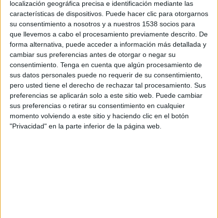
localización geográfica precisa e identificación mediante las
18:00
Premier League Ucrania
características de dispositivos. Puede hacer clic para otorgarnos
su consentimiento a nosotros y a nuestros 1538 socios para
Dynamo Kyiv
que llevemos a cabo el procesamiento previamente descrito. De
FC Kolos Kovalivka
forma alternativa, puede acceder a información más detallada y
OneFootball PPV
cambiar sus preferencias antes de otorgar o negar su
consentimiento.
Tenga en cuenta que algún procesamiento de
sus datos personales puede no requerir de su consentimiento,
DATOS ESTADÍSTICOS DEL EQUIPO DYNAMO KYIV EN
pero usted tiene el derecho de rechazar tal procesamiento. Sus
TELEVISIÓN EN COSTA RICA
preferencias se aplicarán solo a este sitio web. Puede cambiar
sus preferencias o retirar su consentimiento en cualquier
A fecha de hoy
8/8/2026
y desde que esta web recoge los datos
momento volviendo a este sitio y haciendo clic en el botón
estadísticos de cuándo y dónde se transmiten los partidos de
Fútbol
del
"Privacidad" en la parte inferior de la página web.
equipo
Dynamo Kyiv
en
Costa Rica
, que fue el
18/9/2014
, podemos dar
los siguientes datos:
137
PARTIDOS TELEVISADOS
21 partidos en abierto
15,33%