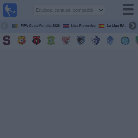
Fútbol
en Vivo
Costa
Rica
FIFA Copa Mundial 2026
Liga Promerica
La Liga EA Sports
Guía de
Partidos
Televisados
Próximos
Partidos
Equipos
Competiciones
Canales
TV