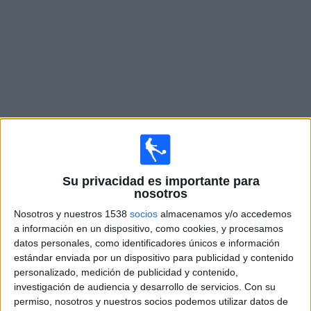
Otros
Deportes
Noticias
Widget
Partidos en vivo de
Dynamo Kyiv
Mañana domingo, 9/8/2026
Su privacidad es importante para
nosotros
09:00
Premier League Ucrania
Nosotros y nuestros 1538
socios
almacenamos y/o accedemos
NK Veres Rivne
a información en un dispositivo, como cookies, y procesamos
Dynamo Kyiv
datos personales, como identificadores únicos e información
estándar enviada por un dispositivo para publicidad y contenido
OneFootball PPV
personalizado, medición de publicidad y contenido,
investigación de audiencia y desarrollo de servicios.
Con su
Viernes, 14/8/2026
permiso, nosotros y nuestros socios podemos utilizar datos de