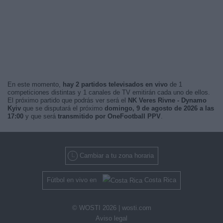
En este momento,
hay 2 partidos televisados en vivo
de 1
competiciones distintas y 1 canales de TV emitirán cada uno de ellos.
El próximo partido que podrás ver será el
NK Veres Rivne - Dynamo
Kyiv
que se disputará el próximo
domingo, 9 de agosto de 2026 a las
17:00
y que será
transmitido por OneFootball PPV
.
Cambiar a tu zona horaria
Fútbol en vivo en
Costa Rica
© WOSTI 2026 |
wosti.com
Aviso legal