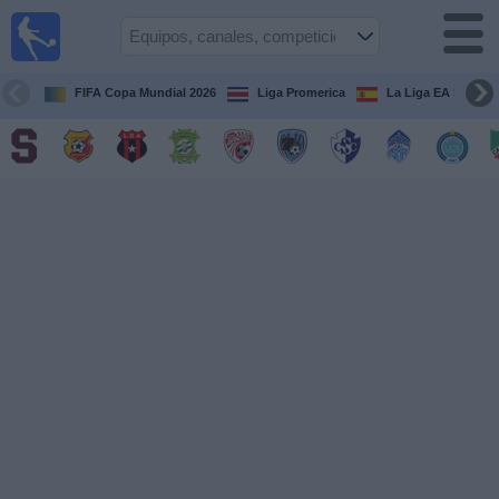
Fútbol
en Vivo
Costa
Rica
FIFA Copa Mundial 2026
Liga Promerica
La Liga EA Sports
Guía de
Partidos
Televisados
Próximos
Partidos
Equipos
Competiciones
Canales
TV