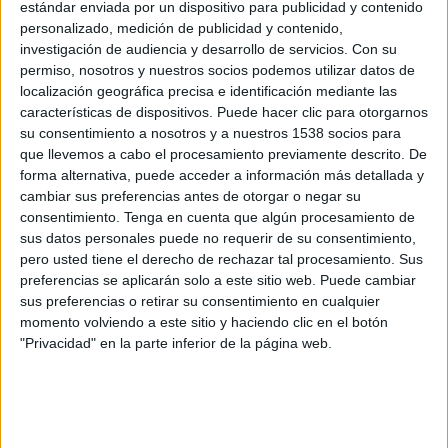
Viktoria Plzen
estándar enviada por un dispositivo para publicidad y contenido
personalizado, medición de publicidad y contenido,
Servette
investigación de audiencia y desarrollo de servicios.
Con su
OneFootball PPV
permiso, nosotros y nuestros socios podemos utilizar datos de
localización geográfica precisa e identificación mediante las
Sábado, 25/5/2024
características de dispositivos. Puede hacer clic para otorgarnos
su consentimiento a nosotros y a nuestros 1538 socios para
12:30
Superliga Suiza
que llevemos a cabo el procesamiento previamente descrito. De
forma alternativa, puede acceder a información más detallada y
Lugano
cambiar sus preferencias antes de otorgar o negar su
Servette
consentimiento.
Tenga en cuenta que algún procesamiento de
OneFootball
sus datos personales puede no requerir de su consentimiento,
pero usted tiene el derecho de rechazar tal procesamiento. Sus
Lunes, 20/5/2024
preferencias se aplicarán solo a este sitio web. Puede cambiar
sus preferencias o retirar su consentimiento en cualquier
10:00
Superliga Suiza
momento volviendo a este sitio y haciendo clic en el botón
"Privacidad" en la parte inferior de la página web.
Servette
Young Boys
OneFootball