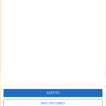
47,83%
TOTAL
MÁXIMO
TOTAL
5
11
20
COMPETICIONES
VS FC Zurich
RIVALES
RANKING POR EQUIPOS
FC Zurich
11 (11,96%)
Young Boys
10 (10,87%)
FC Basel
10 (10,87%)
Grasshopper
9 (9,78%)
Lugano
7 (7,61%)
Ver ranking completo
RANKING POR COMPETICIONES
Superliga Suiza
78 (84,78%)
ACEPTO
Europa League
6 (6,52%)
Conference League
4 (4,35%)
MÁS OPCIONES