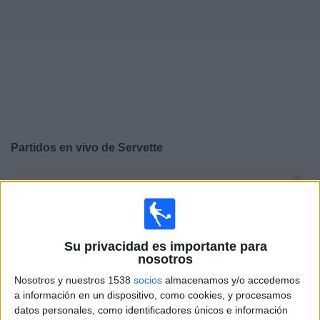
Otros
Deportes
Noticias
Widget
Partidos en vivo de
Servette
×
Servette: Actualmente no hay ningún partido en vivo por
TV. Puedes consultar el historial de partidos emitidos
anteriormente.
Su privacidad es importante para
Martes, 22/7/2025
nosotros
11:00
Nosotros y nuestros 1538
socios
almacenamos y/o accedemos
Champions League
a información en un dispositivo, como cookies, y procesamos
2ª Ronda Clasificación
datos personales, como identificadores únicos e información