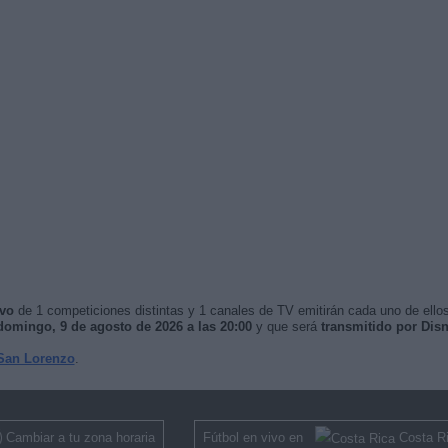
ivo
de 1 competiciones distintas y 1 canales de TV emitirán cada uno de ellos
domingo, 9 de agosto de 2026 a las 20:00
y que será
transmitido por Di
San Lorenzo
.
Cambiar a tu zona horaria
Fútbol en vivo en
Costa R