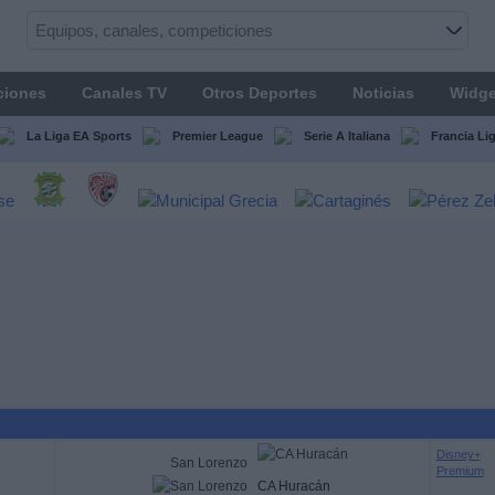
ciones
Canales TV
Otros Deportes
Noticias
Widge
La Liga EA Sports
Premier League
Serie A Italiana
Francia Li
Disney+
San Lorenzo
Premium
CA Huracán