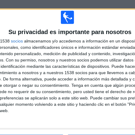
TOTAL
MÁXIMO
TOTAL
11
13
66
Su privacidad es importante para nosotros
COMPETICIONES
VS Platense
RIVALES
s 1538
socios
almacenamos y/o accedemos a información en un disposit
sonales, como identificadores únicos e información estándar enviada 
RANKING POR COMPETICIONES
ntenido personalizado, medición de publicidad y contenido, investigaci
os.
Con su permiso, nosotros y nuestros socios podemos utilizar datos 
Primera División Argentina
161 (55,33%)
identificación mediante las características de dispositivos. Puede hacer
Copa de la Liga Argentina
65 (22,34%)
ntimiento a nosotros y a nuestros 1538 socios para que llevemos a ca
Copa Libertadores
17 (5,84%)
. De forma alternativa, puede acceder a información más detallada y 
Copa Sudamericana
16 (5,5%)
e otorgar o negar su consentimiento.
Tenga en cuenta que algún proc
Copa Argentina
13 (4,47%)
de no requerir de su consentimiento, pero usted tiene el derecho de r
referencias se aplicarán solo a este sitio web. Puede cambiar sus pref
Ver ranking completo
alquier momento volviendo a este sitio y haciendo clic en el botón "Pri
 web.
PARTIDOS POR DÍA DE LA SEMANA
COLES
JUEVES
VIERNES
SÁBADO
DOMINGO
35
22
27
91
50