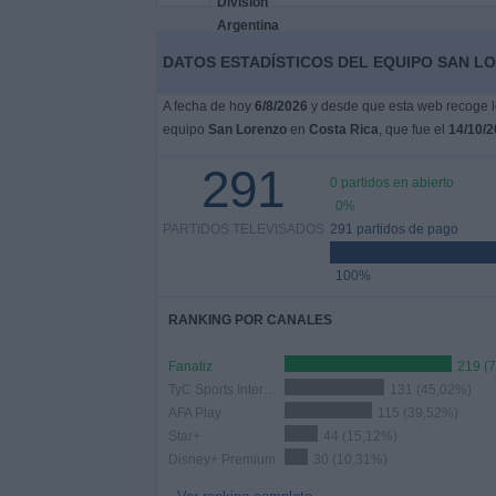
Otros
Deportes
DATOS ESTADÍSTICOS DEL EQUIPO SAN LO
Noticias
A fecha de hoy
6/8/2026
y desde que esta web recoge lo
equipo
San Lorenzo
en
Costa Rica
, que fue el
14/10/2
Widget
291
0 partidos en abierto
0%
PARTIDOS TELEVISADOS
291 partidos de pago
100%
RANKING POR CANALES
Fanatiz
219 (
TyC Sports Internacional
131 (45,02%)
AFA Play
115 (39,52%)
Star+
44 (15,12%)
Disney+ Premium
30 (10,31%)