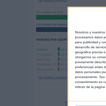
Ver ranking completo
147 partidos en local
50,52%
144 partidos de visitante
49,48%
Nosotros y nuestro
procesamos datos per
RANKING POR EQUIPOS
para publicidad y co
desarrollo de servici
Platense
13 (4,47%)
geográfica precisa e 
CA Huracán
12 (4,12%)
otorgarnos su conse
River Plate
11 (3,78%)
previamente descrito
Estudiantes LP
10 (3,44%)
preferencias antes d
Racing Avellaneda
10 (3,44%)
datos personales pue
procesamiento. Sus p
Ver ranking completo
consentimiento en cu
inferior de la página
Nº DE 
LUNES
MARTES
MIÉR
36
30