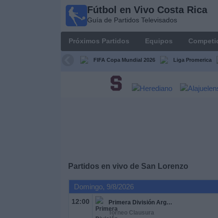
Fútbol en Vivo Costa Rica
Fútbol
Guía de Partidos Televisados
en Vivo
Costa
Próximos Partidos
Equipos
Competi
Rica
Guía de
FIFA Copa Mundial 2026
Liga Promerica
Partidos
Televisados
Próximos
Partidos
Equipos
Competiciones
Partidos en vivo de
San Lorenzo
Domingo, 9/8/2026
Canales
TV
12:00
Primera División Argentina
Torneo Clausura