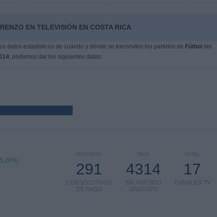
RENZO EN TELEVISIÓN EN COSTA RICA
s datos estadísticos de cuándo y dónde se transmiten los partidos de
Fútbol
del
014
, podemos dar los siguientes datos:
PARTIDOS
DÍAS
TOTAL
75,26%)
291
4314
17
CONSECUTIVOS
SIN PARTIDO
CANALES TV
DE PAGO
GRATUÍTO