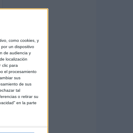
ivo, como cookies, y
por un dispositivo
ón de audiencia y
de localización
 clic para
bo el procesamiento
cambiar sus
esamiento de sus
echazar tal
erencias o retirar su
vacidad" en la parte