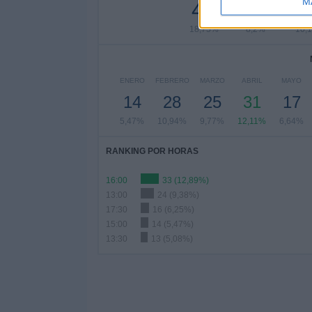
M
48
21
2
18,75%
8,2%
10,
ENERO
FEBRERO
MARZO
ABRIL
MAYO
14
28
25
31
17
5,47%
10,94%
9,77%
12,11%
6,64%
RANKING POR HORAS
16:00
33 (12,89%)
13:00
24 (9,38%)
17:30
16 (6,25%)
15:00
14 (5,47%)
13:30
13 (5,08%)