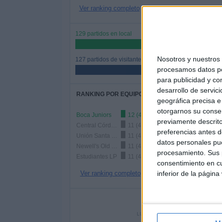
Ver ranking completo
129 partidos en local
50,39%
Nosotros y nuestro
127 partidos de visitante
procesamos datos per
49,61%
para publicidad y co
desarrollo de servici
RANKING POR EQUIPOS
geográfica precisa e 
otorgarnos su conse
Boca Juniors
12 (4,69%)
previamente descrito
Central Córdoba
11 (4,3%)
preferencias antes d
Unión Santa Fe
11 (4,3%)
datos personales pue
Newell's Old Boys
11 (4,3%)
procesamiento. Sus p
Estudiantes LP
11 (4,3%)
consentimiento en cu
Ver ranking completo
inferior de la página
Nº DE 
LUNES
MARTES
MIÉR