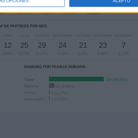
ÁS OPCIONES
ACEPTO
6
27
24
54
56
16%
10,55%
9,38%
21,09%
21,88%
Nº DE PARTIDOS POR MES
JUNIO
JULIO
AGOSTO
SEPTIEMBRE
OCTUBRE
NOVIEMBRE
DICIEMBRE
12
25
29
24
21
23
7
4,69%
9,77%
11,33%
9,38%
8,2%
8,98%
2,73%
RANKING POR FRANJA HORARIA
Tarde
228 (89,06%)
Mañana
23 (8,98%)
Noche
3 (1,17%)
Madrugada
2 (0,78%)