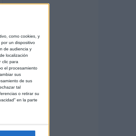
ivo, como cookies, y
por un dispositivo
ón de audiencia y
de localización
 clic para
bo el procesamiento
cambiar sus
esamiento de sus
echazar tal
erencias o retirar su
vacidad" en la parte