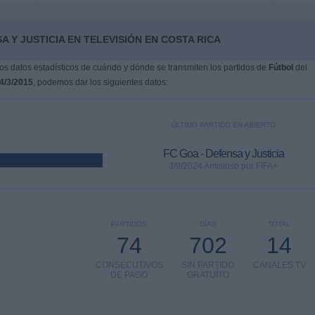
 Y JUSTICIA EN TELEVISIÓN EN COSTA RICA
s datos estadísticos de cuándo y dónde se transmiten los partidos de
Fútbol
del
4/3/2015
, podemos dar los siguientes datos:
ÚLTIMO PARTIDO EN ABIERTO
FC Goa - Defensa y Justicia
3/9/2024 Amistoso por FIFA+
PARTIDOS
DÍAS
TOTAL
74
702
14
CONSECUTIVOS
SIN PARTIDO
CANALES TV
DE PAGO
GRATUÍTO