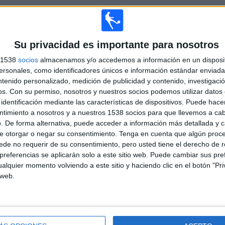
TOTAL
MÁXIMO
TOTAL
Su privacidad es importante para nosotros
7
12
57
s 1538
socios
almacenamos y/o accedemos a información en un disposit
COMPETICIONES
VS Boca
RIVALES
sonales, como identificadores únicos e información estándar enviada 
Juniors
ntenido personalizado, medición de publicidad y contenido, investigaci
os.
Con su permiso, nosotros y nuestros socios podemos utilizar datos 
RANKING POR COMPETICIONES
identificación mediante las características de dispositivos. Puede hacer
ntimiento a nosotros y a nuestros 1538 socios para que llevemos a ca
Primera División Argentina
154 (60,16%)
. De forma alternativa, puede acceder a información más detallada y 
Copa de la Liga Argentina
67 (26,17%)
e otorgar o negar su consentimiento.
Tenga en cuenta que algún proc
Copa Sudamericana
17 (6,64%)
de no requerir de su consentimiento, pero usted tiene el derecho de r
Copa Argentina
12 (4,69%)
referencias se aplicarán solo a este sitio web. Puede cambiar sus pref
Amistoso
3 (1,17%)
alquier momento volviendo a este sitio y haciendo clic en el botón "Pri
 web.
Ver ranking completo
PARTIDOS POR DÍA DE LA SEMANA
COLES
JUEVES
VIERNES
SÁBADO
DOMINGO