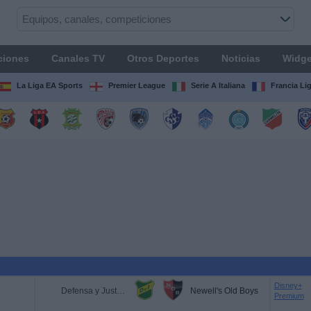
ciones
Canales TV
Otros Deportes
Noticias
Widge
La Liga EA Sports
Premier League
Serie A Italiana
Francia Li
Disney+
Defensa y Justicia
Newell's Old Boys
Premium