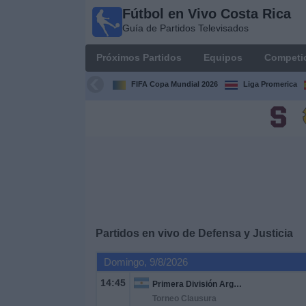
Fútbol en Vivo Costa Rica
Fútbol
Guía de Partidos Televisados
en Vivo
Costa
Próximos Partidos
Equipos
Competi
Rica
Guía de
FIFA Copa Mundial 2026
Liga Promerica
Partidos
Televisados
Próximos
Partidos
Equipos
Competiciones
Partidos en vivo de
Defensa y Justicia
Domingo, 9/8/2026
Canales
TV
14:45
Primera División Argentina
Torneo Clausura