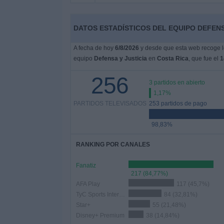
Otros
Deportes
DATOS ESTADÍSTICOS DEL EQUIPO DEFENSA
Noticias
A fecha de hoy
6/8/2026
y desde que esta web recoge lo
equipo
Defensa y Justicia
en
Costa Rica
, que fue el
1
Widget
256
3 partidos en abierto
1,17%
PARTIDOS TELEVISADOS
253 partidos de pago
98,83%
RANKING POR CANALES
Fanatiz
217 (84,77%)
AFA Play
117 (45,7%)
TyC Sports Internacional
84 (32,81%)
Star+
55 (21,48%)
Disney+ Premium
38 (14,84%)