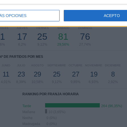
Ver ranking completo
ÁS OPCIONES
ACEPTO
PARTIDOS POR DÍA DE LA SEMANA
COLES
JUEVES
VIERNES
SÁBADO
DOMINGO
1
17
25
81
76
66%
6,2%
9,12%
29,56%
27,74%
Nº DE PARTIDOS POR MES
JUNIO
JULIO
AGOSTO
SEPTIEMBRE
OCTUBRE
NOVIEMBRE
DICIEMBRE
11
23
29
25
27
19
8
4,01%
8,39%
10,58%
9,12%
9,85%
6,93%
2,92%
RANKING POR FRANJA HORARIA
Tarde
264 (96,35%)
Mañana
10 (3,65%)
Noche
0 (0%)
Madrugada
0 (0%)