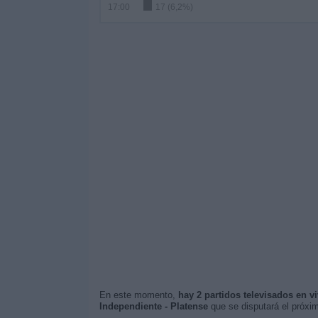
17:00
17 (6,2%)
En este momento,
hay 2 partidos televisados en v
Independiente - Platense
que se disputará el próx