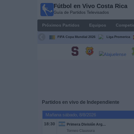
Fútbol en Vivo Costa Rica
Fútbol
Guía de Partidos Televisados
en Vivo
Costa
Próximos Partidos
Equipos
Competi
Rica
Guía de
FIFA Copa Mundial 2026
Liga Promerica
Partidos
Televisados
Próximos
Partidos
Equipos
Competiciones
Partidos en vivo de
Independiente
Mañana sábado, 8/8/2026
Canales
TV
18:30
Primera División Argentina
Torneo Clausura