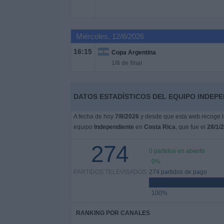
Otros
Deportes
Miércoles, 12/8/2026
Noticias
16:15
Copa Argentina
1/8 de final
Widget
DATOS ESTADÍSTICOS DEL EQUIPO INDEPE
A fecha de hoy
7/8/2026
y desde que esta web recoge lo
equipo
Independiente
en
Costa Rica
, que fue el
28/1/
274
0 partidos en abierto
0%
PARTIDOS TELEVISADOS
274 partidos de pago
100%
RANKING POR CANALES