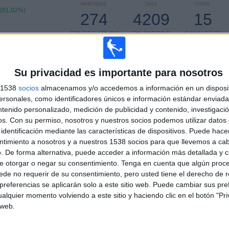
PARTIDOS
DÍAS
TOTAL
 (81,02%)
274
4209
15
CONSECUTIVOS
SIN PARTIDO
CANALES TV
DE PAGO
GRATUÍTO
Su privacidad es importante para nosotros
s 1538
socios
almacenamos y/o accedemos a información en un disposit
sonales, como identificadores únicos e información estándar enviada 
TOTAL
MÁXIMO
TOTAL
ntenido personalizado, medición de publicidad y contenido, investigaci
11
14
51
os.
Con su permiso, nosotros y nuestros socios podemos utilizar datos 
identificación mediante las características de dispositivos. Puede hacer
COMPETICIONES
VS River Plate
RIVALES
ntimiento a nosotros y a nuestros 1538 socios para que llevemos a ca
. De forma alternativa, puede acceder a información más detallada y 
RANKING POR COMPETICIONES
e otorgar o negar su consentimiento.
Tenga en cuenta que algún proc
de no requerir de su consentimiento, pero usted tiene el derecho de r
Primera División Argentina
163 (59,49%)
referencias se aplicarán solo a este sitio web. Puede cambiar sus pref
Copa de la Liga Argentina
68 (24,82%)
alquier momento volviendo a este sitio y haciendo clic en el botón "Pri
Copa Argentina
14 (5,11%)
 web.
Copa Sudamericana
12 (4,38%)
Copa Libertadores
5 (1,82%)