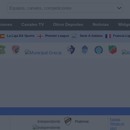
ciones
Canales TV
Otros Deportes
Noticias
Widge
La Liga EA Sports
Premier League
Serie A Italiana
Francia Li
Fanatiz
Independiente
Platense
(Míralo en
vivo)