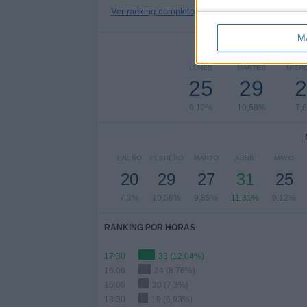
Ver ranking completo
M
Nº DE 
LUNES
MARTES
MIÉR
25
29
2
9,12%
10,58%
7,
ENERO
FEBRERO
MARZO
ABRIL
MAYO
20
29
27
31
25
7,3%
10,58%
9,85%
11,31%
9,12%
RANKING POR HORAS
17:30
33 (12,04%)
16:00
24 (8,76%)
15:00
20 (7,3%)
18:30
19 (6,93%)