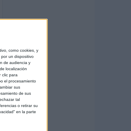
ivo, como cookies, y
por un dispositivo
ón de audiencia y
de localización
 clic para
bo el procesamiento
cambiar sus
esamiento de sus
echazar tal
erencias o retirar su
vacidad" en la parte