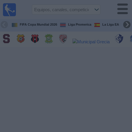
Fútbol
en Vivo
Costa
Rica
FIFA Copa Mundial 2026
Liga Promerica
La Liga EA Sports
Guía de
Partidos
Televisados
Próximos
Partidos
Equipos
Competiciones
Canales
TV