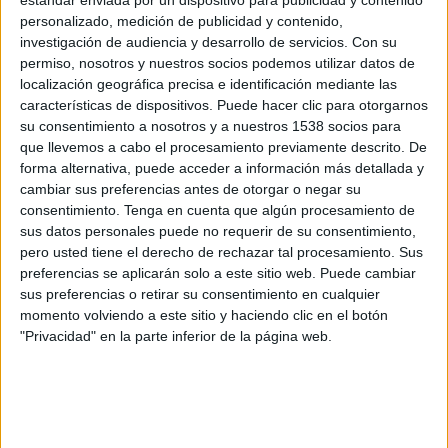
estándar enviada por un dispositivo para publicidad y contenido
Pumas UNAM Femenino
personalizado, medición de publicidad y contenido,
Tubi
investigación de audiencia y desarrollo de servicios.
Con su
permiso, nosotros y nuestros socios podemos utilizar datos de
Viernes, 10/10/2025
localización geográfica precisa e identificación mediante las
características de dispositivos. Puede hacer clic para otorgarnos
17:00
Liga MX Femenil
su consentimiento a nosotros y a nuestros 1538 socios para
que llevemos a cabo el procesamiento previamente descrito. De
Club León Femenino
forma alternativa, puede acceder a información más detallada y
Pachuca Femenino
cambiar sus preferencias antes de otorgar o negar su
Tubi
consentimiento.
Tenga en cuenta que algún procesamiento de
sus datos personales puede no requerir de su consentimiento,
pero usted tiene el derecho de rechazar tal procesamiento. Sus
Domingo, 5/10/2025
preferencias se aplicarán solo a este sitio web. Puede cambiar
17:00
Liga MX Femenil
sus preferencias o retirar su consentimiento en cualquier
momento volviendo a este sitio y haciendo clic en el botón
Atlas Femenino
"Privacidad" en la parte inferior de la página web.
Club León Femenino
Tubi
Más días