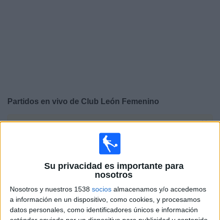
Otros
Deportes
Noticias
Widget
Partidos en vivo de
Club León Femenino
×
Club León Femenino: Actualmente no hay ningún
partido en vivo por TV. Puedes consultar el historial de
partidos emitidos anteriormente.
Su privacidad es importante para
nosotros
Sábado, 1/11/2025
Nosotros y nuestros 1538
socios
almacenamos y/o accedemos
16:00
Liga MX Femenil
a información en un dispositivo, como cookies, y procesamos
datos personales, como identificadores únicos e información
Club León Femenino