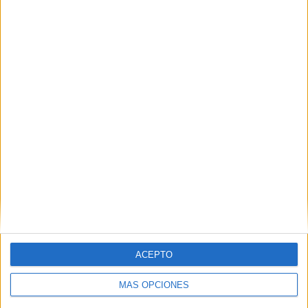
TOTAL
MÁXIMO
TOTAL
1
5
16
COMPETICIONES
VS Pumas
RIVALES
UNAM
Femenino
RANKING POR EQUIPOS
Pumas UNAM Femenino
5 (13,89%)
Atlético San Luis Femenino
5 (13,89%)
Toluca Femenino
3 (8,33%)
Tigres UANL Femenino
3 (8,33%)
Necaxa Femenino
3 (8,33%)
Ver ranking completo
RANKING POR COMPETICIONES
ACEPTO
Liga MX Femenil
36 (100%)
MÁS OPCIONES
Ver ranking completo