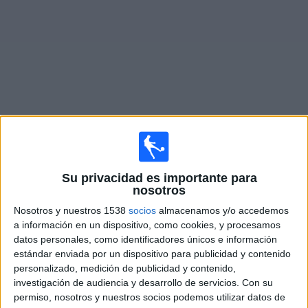
Otros
Deportes
Noticias
Widget
Partidos en vivo de
Trinidense
×
Su privacidad es importante para
Trinidense: Actualmente no hay ningún partido en vivo
nosotros
por TV. Puedes consultar el historial de partidos
emitidos anteriormente.
Nosotros y nuestros 1538
socios
almacenamos y/o accedemos
a información en un dispositivo, como cookies, y procesamos
datos personales, como identificadores únicos e información
Miércoles, 4/3/2026
estándar enviada por un dispositivo para publicidad y contenido
personalizado, medición de publicidad y contenido,
17:30
Copa Sudamericana
investigación de audiencia y desarrollo de servicios.
Con su
1a Fase
permiso, nosotros y nuestros socios podemos utilizar datos de