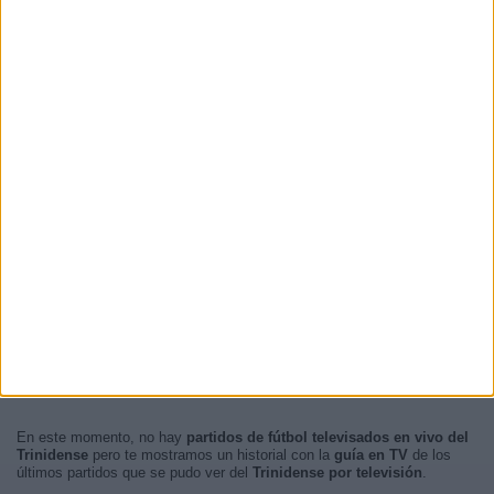
En este momento, no hay
partidos de fútbol televisados en vivo del
Trinidense
pero te mostramos un historial con la
guía en TV
de los
últimos partidos que se pudo ver del
Trinidense por televisión
.