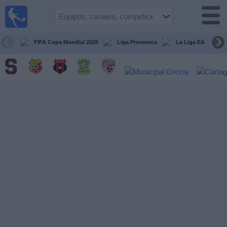
Fútbol
en Vivo
Costa
Rica
FIFA Copa Mundial 2026
Liga Promerica
La Liga EA Sports
Guía de
Partidos
Televisados
Próximos
Partidos
Equipos
Competiciones
Canales
TV