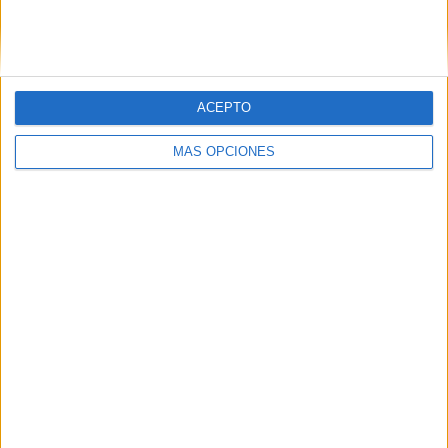
Nº DE PARTIDOS POR DÍA DE LA SEMANA
LUNES
MARTES
MIÉRCOLES
JUEVES
VIERNES
-
2
5
2
-
- %
22,22%
55,56%
22,22%
- %
ACEPTO
SÁBADO
DOMINGO
-
-
MÁS OPCIONES
- %
- %
Nº DE PARTIDOS POR MES
ENERO
FEBRERO
MARZO
ABRIL
MAYO
JUNIO
JULIO
-
2
3
2
2
-
-
- %
22,22%
33,33%
22,22%
22,22%
- %
- %
AGOSTO
SEPTIEMBRE
OCTUBRE
NOVIEMBRE
DICIEMBRE
-
-
-
-
-
- %
- %
- %
- %
- %
RANKING POR HORAS