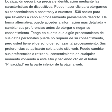
Trinidense
localización geográfica precisa e identificación mediante las
características de dispositivos. Puede hacer clic para otorgarnos
Olimpia
su consentimiento a nosotros y a nuestros 1538 socios para
Disney+ Premium
que llevemos a cabo el procesamiento previamente descrito. De
forma alternativa, puede acceder a información más detallada y
cambiar sus preferencias antes de otorgar o negar su
DATOS ESTADÍSTICOS DEL EQUIPO TRINIDENSE EN
consentimiento.
Tenga en cuenta que algún procesamiento de
TELEVISIÓN EN COSTA RICA
sus datos personales puede no requerir de su consentimiento,
pero usted tiene el derecho de rechazar tal procesamiento. Sus
A fecha de hoy
7/8/2026
y desde que esta web recoge los datos
preferencias se aplicarán solo a este sitio web. Puede cambiar
estadísticos de cuándo y dónde se transmiten los partidos de
Fútbol
del
sus preferencias o retirar su consentimiento en cualquier
equipo
Trinidense
en
Costa Rica
, que fue el
22/2/2024
, podemos dar los
momento volviendo a este sitio y haciendo clic en el botón
siguientes datos:
"Privacidad" en la parte inferior de la página web.
9
PARTIDOS TELEVISADOS
0 partidos en abierto
0%
9 partidos de pago
100%