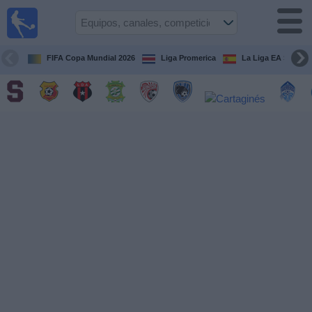
Fútbol
en Vivo
Costa
Rica
FIFA Copa Mundial 2026
Liga Promerica
La Liga EA Sports
Guía de
Partidos
Televisados
Próximos
Partidos
Equipos
Competiciones
Canales
TV