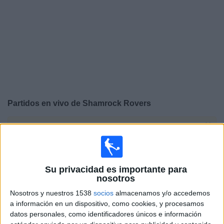
Otros
Deportes
Noticias
Widget
Partidos en vivo de
Shamrock Rovers
×
Shamrock Rovers: Actualmente no hay ningún partido
en vivo por TV. Puedes consultar el historial de partidos
emitidos anteriormente.
Su privacidad es importante para
nosotros
Martes, 28/7/2026
Nosotros y nuestros 1538
socios
almacenamos y/o accedemos
13:00
Champions League
a información en un dispositivo, como cookies, y procesamos
2ª Ronda Clasificación
datos personales, como identificadores únicos e información