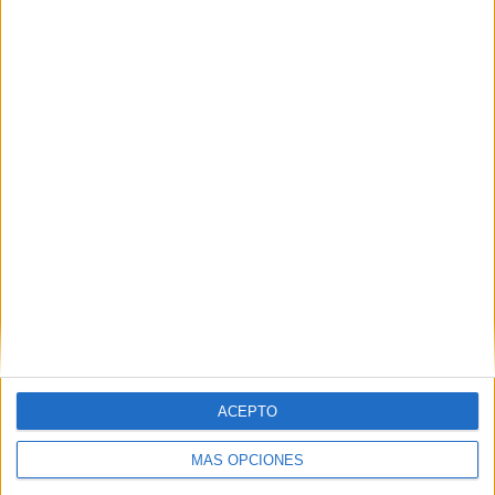
TOTAL
MÁXIMO
TOTAL
2
4
14
COMPETICIONES
VS Molde
RIVALES
RANKING POR EQUIPOS
Molde
4 (20%)
Gent
2 (10%)
Djurgårdens IF
2 (10%)
Floriana FC
2 (10%)
PFC Ludogorets
1 (5%)
Ver ranking completo
RANKING POR COMPETICIONES
ACEPTO
Conference League
16 (80%)
Champions League
4 (20%)
MÁS OPCIONES
Ver ranking completo