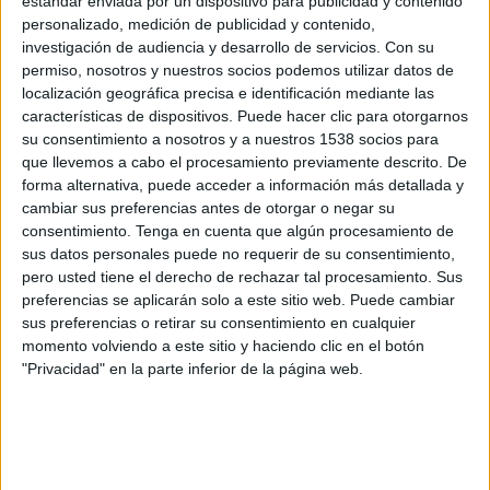
estándar enviada por un dispositivo para publicidad y contenido
Shamrock Rovers
personalizado, medición de publicidad y contenido,
FC Ararat-Armenia
investigación de audiencia y desarrollo de servicios.
Con su
OneFootball PPV
permiso, nosotros y nuestros socios podemos utilizar datos de
localización geográfica precisa e identificación mediante las
Martes, 14/7/2026
características de dispositivos. Puede hacer clic para otorgarnos
su consentimiento a nosotros y a nuestros 1538 socios para
13:00
Champions League
que llevemos a cabo el procesamiento previamente descrito. De
1ª Ronda Clasificación
forma alternativa, puede acceder a información más detallada y
cambiar sus preferencias antes de otorgar o negar su
Shamrock Rovers
consentimiento.
Tenga en cuenta que algún procesamiento de
Floriana FC
sus datos personales puede no requerir de su consentimiento,
OneFootball PPV
pero usted tiene el derecho de rechazar tal procesamiento. Sus
preferencias se aplicarán solo a este sitio web. Puede cambiar
sus preferencias o retirar su consentimiento en cualquier
Martes, 7/7/2026
momento volviendo a este sitio y haciendo clic en el botón
11:30
Champions League
"Privacidad" en la parte inferior de la página web.
1ª Ronda Clasificación
Floriana FC
Shamrock Rovers
OneFootball PPV