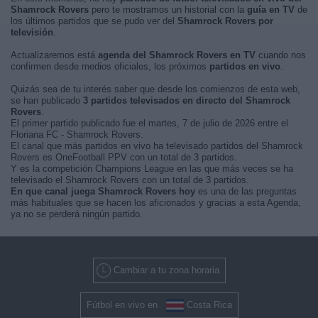
Shamrock Rovers
pero te mostramos un historial con la
guía en TV
de
los últimos partidos que se pudo ver del
Shamrock Rovers por
televisión
.
Actualizaremos está
agenda del Shamrock Rovers en TV
cuando nos
confirmen desde medios oficiales, los próximos
partidos en vivo
.
Quizás sea de tu interés saber que desde los comienzos de esta web,
se han publicado
3 partidos televisados en directo del Shamrock
Rovers
.
El primer partido publicado fue el martes, 7 de julio de 2026 entre el
Floriana FC - Shamrock Rovers.
El canal que más partidos en vivo ha televisado partidos del Shamrock
Rovers es OneFootball PPV con un total de 3 partidos.
Y es la competición Champions League en las que más veces se ha
televisado el Shamrock Rovers con un total de 3 partidos.
En que canal juega Shamrock Rovers hoy
es una de las preguntas
más habituales que se hacen los aficionados y gracias a esta Agenda,
ya no se perderá ningún partido.
Cambiar a tu zona horaria
Fútbol en vivo en
Costa Rica