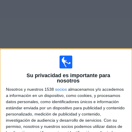
Otros
Deportes
Noticias
Widget
Partidos en vivo de
Floriana FC
×
Su privacidad es importante para
Floriana FC: Actualmente no hay ningún partido en vivo
nosotros
por TV. Puedes consultar el historial de partidos
emitidos anteriormente.
Nosotros y nuestros 1538
socios
almacenamos y/o accedemos
a información en un dispositivo, como cookies, y procesamos
datos personales, como identificadores únicos e información
Martes, 14/7/2026
estándar enviada por un dispositivo para publicidad y contenido
personalizado, medición de publicidad y contenido,
13:00
Champions League
investigación de audiencia y desarrollo de servicios.
Con su
1ª Ronda Clasificación
permiso, nosotros y nuestros socios podemos utilizar datos de