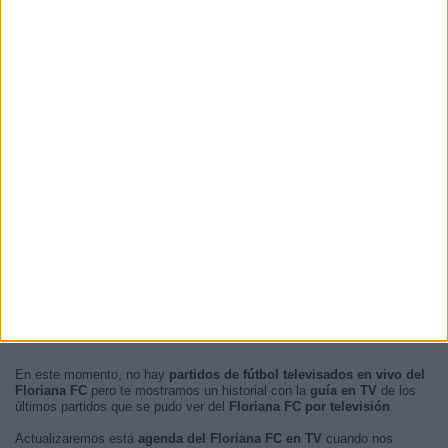
En este momento, no hay
partidos de fútbol televisados en vivo del
Floriana FC
pero te mostramos un historial con la
guía en TV
de los
últimos partidos que se pudo ver del
Floriana FC por televisión
.
Actualizaremos está
agenda del Floriana FC en TV
cuando nos