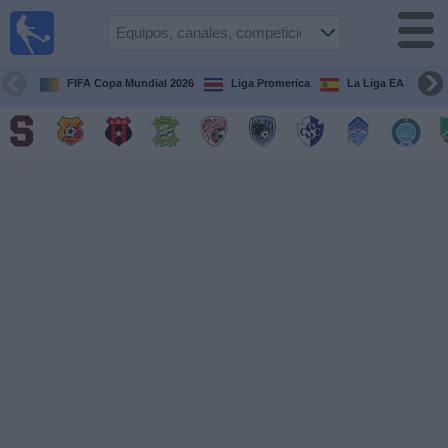
Fútbol
en Vivo
Costa
Rica
FIFA Copa Mundial 2026
Liga Promerica
La Liga EA Sports
Guía de
Partidos
Televisados
Próximos
Partidos
Equipos
Competiciones
Canales
TV