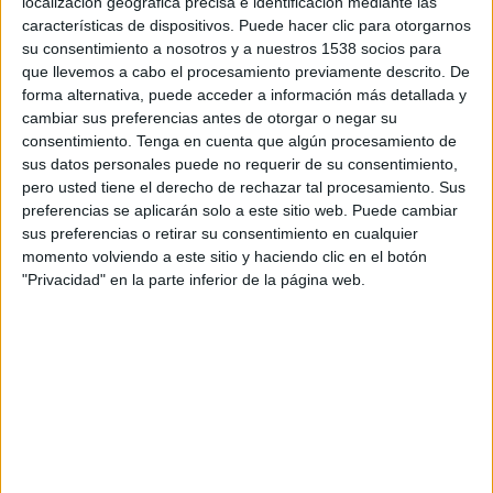
localización geográfica precisa e identificación mediante las
Shamrock Rovers
características de dispositivos. Puede hacer clic para otorgarnos
Floriana FC
su consentimiento a nosotros y a nuestros 1538 socios para
OneFootball PPV
que llevemos a cabo el procesamiento previamente descrito. De
forma alternativa, puede acceder a información más detallada y
Martes, 7/7/2026
cambiar sus preferencias antes de otorgar o negar su
consentimiento.
Tenga en cuenta que algún procesamiento de
11:30
Champions League
sus datos personales puede no requerir de su consentimiento,
1ª Ronda Clasificación
pero usted tiene el derecho de rechazar tal procesamiento. Sus
preferencias se aplicarán solo a este sitio web. Puede cambiar
Floriana FC
sus preferencias o retirar su consentimiento en cualquier
Shamrock Rovers
momento volviendo a este sitio y haciendo clic en el botón
OneFootball PPV
"Privacidad" en la parte inferior de la página web.
DATOS ESTADÍSTICOS DEL EQUIPO FLORIANA FC EN
TELEVISIÓN EN COSTA RICA
A fecha de hoy
6/8/2026
y desde que esta web recoge los datos
estadísticos de cuándo y dónde se transmiten los partidos de
Fútbol
del
equipo
Floriana FC
en
Costa Rica
, que fue el
7/7/2026
, podemos dar los
siguientes datos: