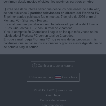
confirmen desde medios oficiales, los próximos
partidos en vivo
.
Quizás sea de tu interés saber que desde los comienzos de esta web,
se han publicado
2 partidos televisados en directo del Floriana FC
.
El primer partido publicado fue el martes, 7 de julio de 2026 entre el
Floriana FC - Shamrock Rovers.
El canal que más partidos en vivo ha televisado partidos del Floriana
FC es OneFootball PPV con un total de 2 partidos.
Y es la competición Champions League en las que más veces se ha
televisado el Floriana FC con un total de 2 partidos.
En que canal juega Floriana FC hoy
es una de las preguntas más
habituales que se hacen los aficionados y gracias a esta Agenda, ya no
se perderá ningún partido.
Cambiar a tu zona horaria
Fútbol en vivo en
Costa Rica
© WOSTI 2026 |
wosti.com
Aviso legal
Política de cookies
Recomendados