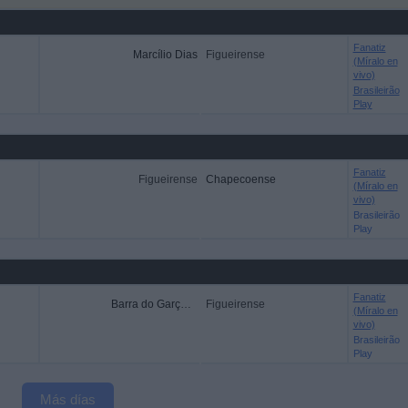
Fanatiz
Marcílio Dias
Figueirense
(Míralo en
vivo)
Brasileirão
Play
Fanatiz
Figueirense
Chapecoense
(Míralo en
vivo)
Brasileirão
Play
Fanatiz
Barra do Garças FC
Figueirense
(Míralo en
vivo)
Brasileirão
Play
Más días