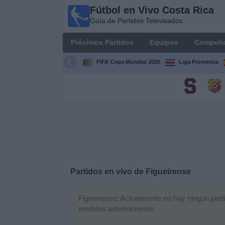
Fútbol en Vivo Costa Rica
Fútbol
Guía de Partidos Televisados
en Vivo
Costa
Próximos Partidos
Equipos
Competi
Rica
Guía de
FIFA Copa Mundial 2026
Liga Promerica
Partidos
Televisados
Próximos
Partidos
Equipos
Competiciones
Partidos en vivo de
Figueirense
Canales
Figueirense: Actualmente no hay ningún partid
TV
emitidos anteriormente.