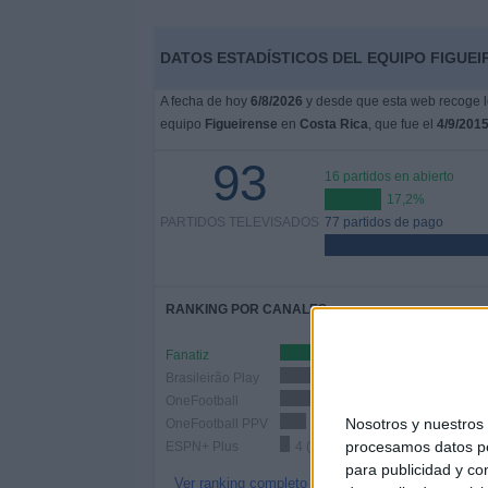
DATOS ESTADÍSTICOS DEL EQUIPO FIGUEI
A fecha de hoy
6/8/2026
y desde que esta web recoge lo
equipo
Figueirense
en
Costa Rica
, que fue el
4/9/201
93
16 partidos en abierto
17,2%
PARTIDOS TELEVISADOS
77 partidos de pago
RANKING POR CANALES
Fanatiz
79
Brasileirão Play
33 (35,48%)
OneFootball
16 (17,2%)
Nosotros y nuestro
OneFootball PPV
11 (11,83%)
procesamos datos per
ESPN+ Plus
4 (4,3%)
para publicidad y co
Ver ranking completo