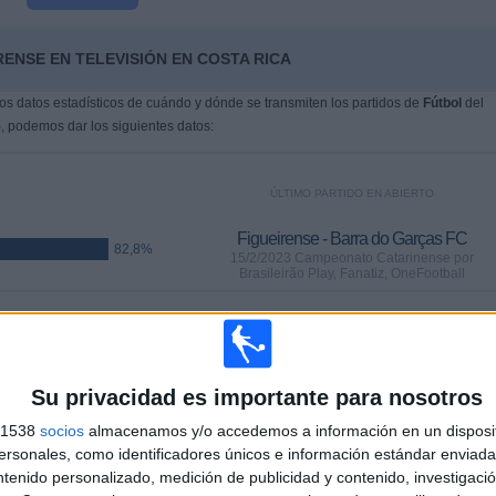
RENSE EN TELEVISIÓN EN COSTA RICA
s datos estadísticos de cuándo y dónde se transmiten los partidos de
Fútbol
del
5
, podemos dar los siguientes datos:
ÚLTIMO PARTIDO EN ABIERTO
Figueirense - Barra do Garças FC
82,8%
15/2/2023 Campeonato Catarinense por
Brasileirão Play, Fanatiz, OneFootball
PARTIDOS
DÍAS
TOTAL
 (84,95%)
25
1267
8
Su privacidad es importante para nosotros
CONSECUTIVOS
SIN PARTIDO
CANALES TV
DE PAGO
GRATUÍTO
s 1538
socios
almacenamos y/o accedemos a información en un disposit
sonales, como identificadores únicos e información estándar enviada 
ntenido personalizado, medición de publicidad y contenido, investigaci