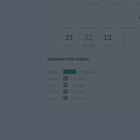
2,15%
7,53%
19,
ENERO
FEBRERO
MARZO
ABRIL
MAYO
21
22
13
-
-
22,58%
23,66%
13,98%
- %
- %
RANKING POR HORAS
12:30
19 (20,43%)
12:00
8 (8,6%)
15:00
7 (7,53%)
13:00
7 (7,53%)
17:30
7 (7,53%)