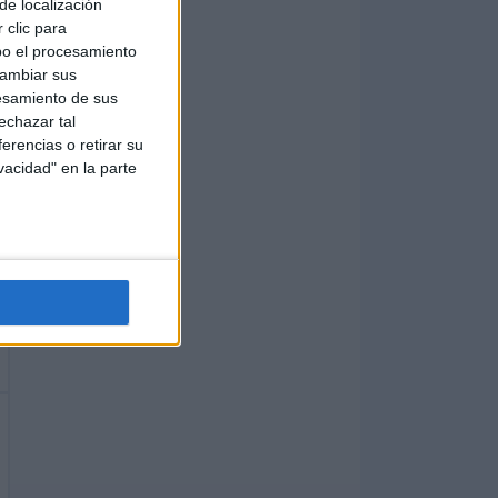
de localización
 clic para
bo el procesamiento
cambiar sus
esamiento de sus
echazar tal
erencias o retirar su
vacidad" en la parte