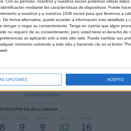
os.
Con su permiso, nosotros y nuestros socios podemos utilizar datos 
identificación mediante las características de dispositivos. Puede hacer
ntimiento a nosotros y a nuestros 1538 socios para que llevemos a ca
TOTAL
MÁXIMO
TOTAL
. De forma alternativa, puede acceder a información más detallada y 
5
8
37
e otorgar o negar su consentimiento.
Tenga en cuenta que algún proc
de no requerir de su consentimiento, pero usted tiene el derecho de r
COMPETICIONES
VS Hercílio Luz
RIVALES
referencias se aplicarán solo a este sitio web. Puede cambiar sus pref
alquier momento volviendo a este sitio y haciendo clic en el botón "Pri
RANKING POR COMPETICIONES
 web.
Campeonato Catarinense
48 (51,61%)
Serie B Brasil
36 (38,71%)
Serie A Brasil
5 (5,38%)
Copa do Brasil
2 (2,15%)
ÁS OPCIONES
ACEPTO
Copa Sudamericana
2 (2,15%)
Ver ranking completo
PARTIDOS POR DÍA DE LA SEMANA
COLES
JUEVES
VIERNES
SÁBADO
DOMINGO
8
9
9
32
16