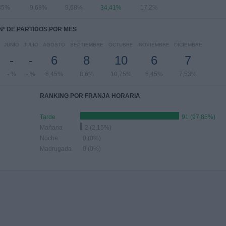
35%
9,68%
9,68%
34,41%
17,2%
Nº DE PARTIDOS POR MES
JUNIO
JULIO
AGOSTO
SEPTIEMBRE
OCTUBRE
NOVIEMBRE
DICIEMBRE
-
-
6
8
10
6
7
- %
- %
6,45%
8,6%
10,75%
6,45%
7,53%
RANKING POR FRANJA HORARIA
Tarde
91 (97,85%)
Mañana
2 (2,15%)
Noche
0 (0%)
Madrugada
0 (0%)