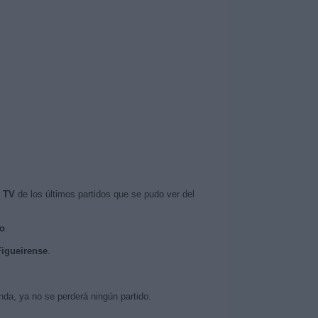
n TV
de los últimos partidos que se pudo ver del
vo
.
Figueirense
.
da, ya no se perderá ningún partido.