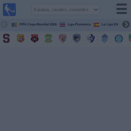
Fútbol
en Vivo
Costa
Rica
FIFA Copa Mundial 2026
Liga Promerica
La Liga EA Sports
Guía de
Partidos
Televisados
Próximos
Partidos
Equipos
Competiciones
Canales
TV