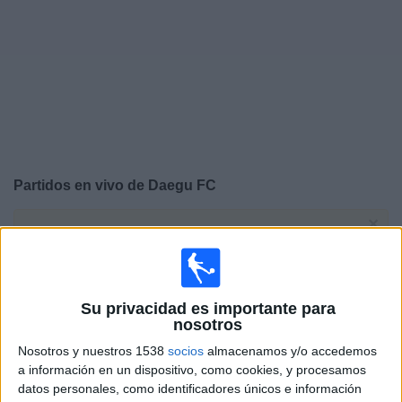
Otros
Deportes
Noticias
Widget
Partidos en vivo de
Daegu FC
×
Daegu FC: Actualmente no hay ningún partido en vivo
por TV. Puedes consultar el historial de partidos
emitidos anteriormente.
Su privacidad es importante para
Lunes, 4/8/2025
nosotros
05:00
Nosotros y nuestros 1538
socios
almacenamos y/o accedemos
Amistoso
a información en un dispositivo, como cookies, y procesamos
Daegu FC
datos personales, como identificadores únicos e información