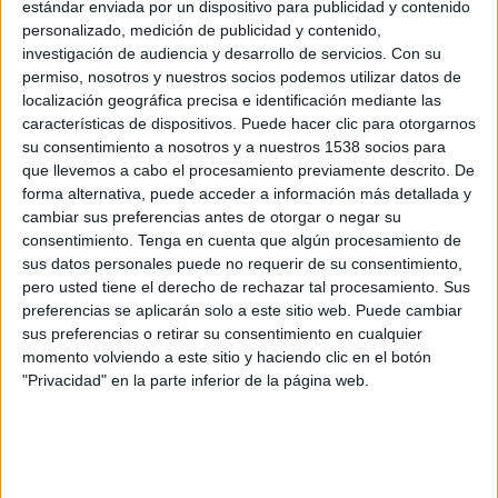
estándar enviada por un dispositivo para publicidad y contenido
FC Barcelona
personalizado, medición de publicidad y contenido,
DAZN App Gratis (Ver gratis)
investigación de audiencia y desarrollo de servicios.
Con su
FC Barcelona Official App
permiso, nosotros y nuestros socios podemos utilizar datos de
FC Barcelona PPV YouTube
localización geográfica precisa e identificación mediante las
características de dispositivos. Puede hacer clic para otorgarnos
Jueves, 28/11/2024
su consentimiento a nosotros y a nuestros 1538 socios para
que llevemos a cabo el procesamiento previamente descrito. De
03:00
K League 1
forma alternativa, puede acceder a información más detallada y
cambiar sus preferencias antes de otorgar o negar su
Chungnam Asan FC
consentimiento.
Tenga en cuenta que algún procesamiento de
Daegu FC
sus datos personales puede no requerir de su consentimiento,
OneFootball
pero usted tiene el derecho de rechazar tal procesamiento. Sus
preferencias se aplicarán solo a este sitio web. Puede cambiar
sus preferencias o retirar su consentimiento en cualquier
Domingo, 10/11/2024
momento volviendo a este sitio y haciendo clic en el botón
00:30
K League 1
"Privacidad" en la parte inferior de la página web.
Jeonbuk
Daegu FC
OneFootball