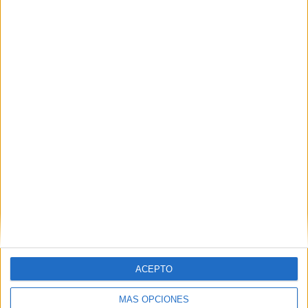
30 partidos de visitante
53,57%
TOTAL
MÁXIMO
TOTAL
3
9
19
COMPETICIONES
VS Jeonbuk
RIVALES
RANKING POR EQUIPOS
Jeonbuk
9 (16,07%)
Ulsan Hyundai
8 (14,29%)
Seoul
5 (8,93%)
Pohang Steelers
4 (7,14%)
Suwon Bluewings
4 (7,14%)
Ver ranking completo
RANKING POR COMPETICIONES
ACEPTO
K League 1
45 (80,36%)
MÁS OPCIONES
AFC Champions League Elite
10 (17,86%)