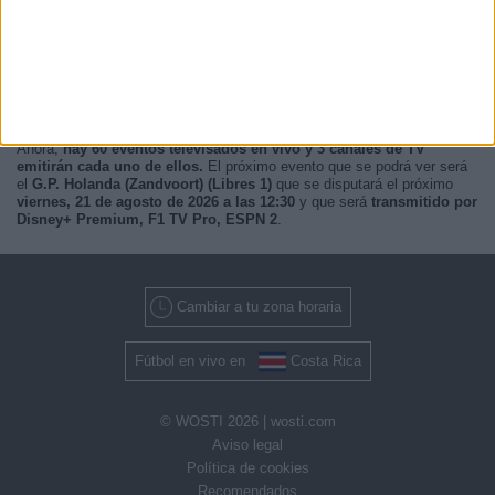
Ahora,
hay 60 eventos televisados en vivo y 3 canales de TV
emitirán cada uno de ellos.
El próximo evento que se podrá ver será
el
G.P. Holanda (Zandvoort) (Libres 1)
que se disputará el próximo
viernes, 21 de agosto de 2026 a las 12:30
y que será
transmitido por
Disney+ Premium, F1 TV Pro, ESPN 2
.
Cambiar a tu zona horaria
Fútbol en vivo en
Costa Rica
© WOSTI 2026 |
wosti.com
Aviso legal
Política de cookies
Recomendados