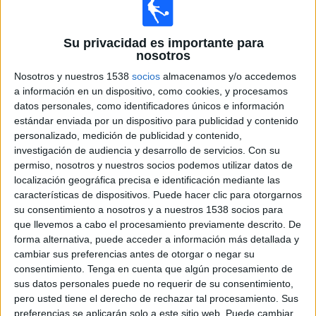
Otros
Deportes
Su privacidad es importante para
nosotros
Noticias
Nosotros y nuestros 1538
socios
almacenamos y/o accedemos
a información en un dispositivo, como cookies, y procesamos
Widget
datos personales, como identificadores únicos e información
Fórmula 1 hoy en TV - Automovilismo hoy
estándar enviada por un dispositivo para publicidad y contenido
personalizado, medición de publicidad y contenido,
Viernes, 21/8/2026
investigación de audiencia y desarrollo de servicios.
Con su
04:30
Fórmula 1
permiso, nosotros y nuestros socios podemos utilizar datos de
localización geográfica precisa e identificación mediante las
G.P. Holanda (Zandvoort)
características de dispositivos. Puede hacer clic para otorgarnos
Libres 1
su consentimiento a nosotros y a nuestros 1538 socios para
Disney+ Premium
F1 TV Pro
ESPN 2
que llevemos a cabo el procesamiento previamente descrito. De
forma alternativa, puede acceder a información más detallada y
08:30
Fórmula 1
cambiar sus preferencias antes de otorgar o negar su
G.P. Holanda (Zandvoort)
consentimiento.
Tenga en cuenta que algún procesamiento de
Clasificación al sprint
sus datos personales puede no requerir de su consentimiento,
Disney+ Premium
F1 TV Pro
ESPN 2
pero usted tiene el derecho de rechazar tal procesamiento. Sus
preferencias se aplicarán solo a este sitio web. Puede cambiar