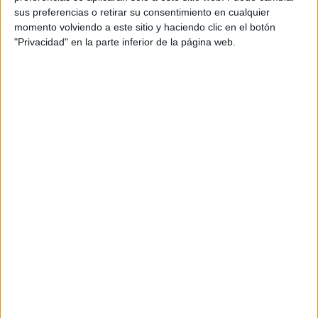
sus preferencias o retirar su consentimiento en cualquier
Sábado, 22/8/2026
momento volviendo a este sitio y haciendo clic en el botón
04:00
Fórmula 1
"Privacidad" en la parte inferior de la página web.
G.P. Holanda (Zandvoort)
Sprint
Disney+ Premium
F1 TV Pro
ESPN 2
08:00
Fórmula 1
G.P. Holanda (Zandvoort)
Clasificación
Disney+ Premium
F1 TV Pro
ESPN 2
Domingo, 23/8/2026
07:00
Fórmula 1
G.P. Holanda (Zandvoort)
Carrera
Disney+ Premium
F1 TV Pro
ESPN 2