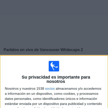
Otros
Deportes
Noticias
Widget
Partidos en vivo de
Vancouver Whitecaps 2
Sábado, 15/8/2026
18:30
MLS Next Pro
Su privacidad es importante para
nosotros
Nosotros y nuestros 1538
socios
almacenamos y/o accedemos
Austin FC II
a información en un dispositivo, como cookies, y procesamos
Vancouver Whitecaps 2
datos personales, como identificadores únicos e información
estándar enviada por un dispositivo para publicidad y contenido