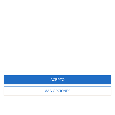
DE PAGO
GRATUÍTO
9 partidos en local
52,94%
8 partidos de visitante
47,06%
TOTAL
MÁXIMO
TOTAL
1
3
11
COMPETICIONES
VS Tacoma
RIVALES
Defiance
RANKING POR EQUIPOS
Tacoma Defiance
3 (17,65%)
ACEPTO
The Town FC
2 (11,76%)
Ventura County
2 (11,76%)
MÁS OPCIONES
Colorado Rapids 2
2 (11,76%)
Real Monarchs
2 (11,76%)
Ver ranking completo