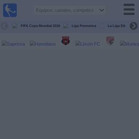
Fútbol
en Vivo
Costa
Rica
FIFA Copa Mundial 2026
Liga Promerica
La Liga EA Sports
Guía de
Partidos
Televisados
Próximos
Partidos
Equipos
Competiciones
Canales
TV