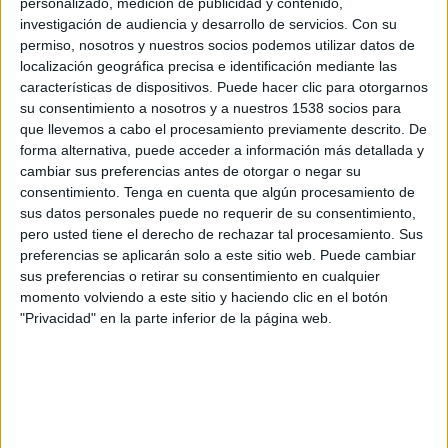
personalizado, medición de publicidad y contenido,
investigación de audiencia y desarrollo de servicios.
Con su
OneFootball
permiso, nosotros y nuestros socios podemos utilizar datos de
localización geográfica precisa e identificación mediante las
Miércoles, 26/8/2026
características de dispositivos. Puede hacer clic para otorgarnos
su consentimiento a nosotros y a nuestros 1538 socios para
19:00
MLS Next Pro
que llevemos a cabo el procesamiento previamente descrito. De
forma alternativa, puede acceder a información más detallada y
cambiar sus preferencias antes de otorgar o negar su
consentimiento.
Tenga en cuenta que algún procesamiento de
Vancouver Whitecaps 2
sus datos personales puede no requerir de su consentimiento,
Los Angeles FC 2
pero usted tiene el derecho de rechazar tal procesamiento. Sus
preferencias se aplicarán solo a este sitio web. Puede cambiar
sus preferencias o retirar su consentimiento en cualquier
momento volviendo a este sitio y haciendo clic en el botón
"Privacidad" en la parte inferior de la página web.
OneFootball
Lunes, 7/9/2026
14:00
MLS Next Pro