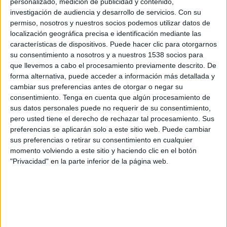
personalizado, medición de publicidad y contenido,
U de Concepción
investigación de audiencia y desarrollo de servicios.
Con su
Disney+ Premium
permiso, nosotros y nuestros socios podemos utilizar datos de
localización geográfica precisa e identificación mediante las
Lunes, 19/1/2026
características de dispositivos. Puede hacer clic para otorgarnos
su consentimiento a nosotros y a nuestros 1538 socios para
17:00
Serie Río de la Plata
que llevemos a cabo el procesamiento previamente descrito. De
forma alternativa, puede acceder a información más detallada y
Racing Club
cambiar sus preferencias antes de otorgar o negar su
U de Concepción
consentimiento.
Tenga en cuenta que algún procesamiento de
Disney+ Premium
sus datos personales puede no requerir de su consentimiento,
pero usted tiene el derecho de rechazar tal procesamiento. Sus
preferencias se aplicarán solo a este sitio web. Puede cambiar
Sábado, 16/2/2019
sus preferencias o retirar su consentimiento en cualquier
17:00
Primera División de Chile
momento volviendo a este sitio y haciendo clic en el botón
"Privacidad" en la parte inferior de la página web.
U de Concepción
Everton VM
Fanatiz (Míralo en vivo)
Más días