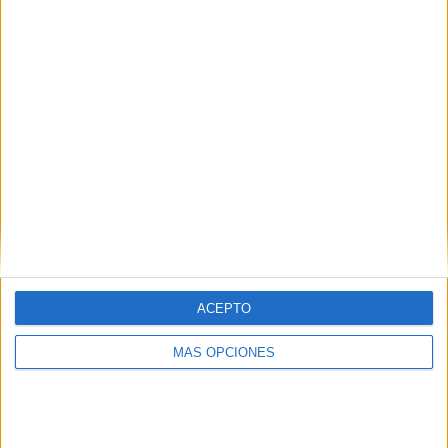
San Luis
3 (8,33%)
Deportes Temuco
3 (8,33%)
U de Chile
3 (8,33%)
Everton VM
3 (8,33%)
Huachipato
2 (5,56%)
Ver ranking completo
RANKING POR COMPETICIONES
Primera División de Chile
34 (94,44%)
Serie Río de la Plata
2 (5,56%)
Ver ranking completo
ACEPTO
Nº DE PARTIDOS POR DÍA DE LA SEMANA
MÁS OPCIONES
LUNES
MARTES
MIÉRCOLES
JUEVES
VIERNES
2
-
-
1
7
5,56%
- %
- %
2,78%
19,44%