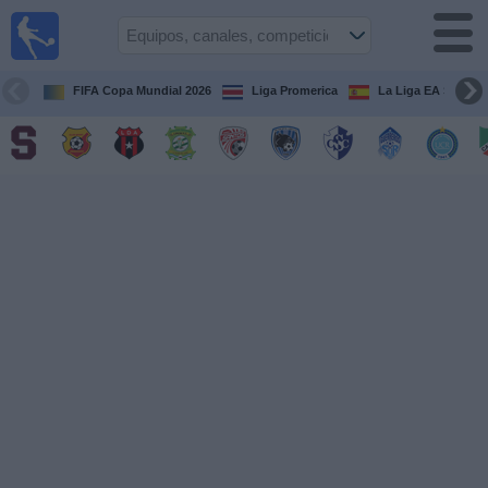
Fútbol
en Vivo
Costa
Rica
FIFA Copa Mundial 2026
Liga Promerica
La Liga EA Sports
Guía de
Partidos
Televisados
Próximos
Partidos
Equipos
Competiciones
Canales
TV