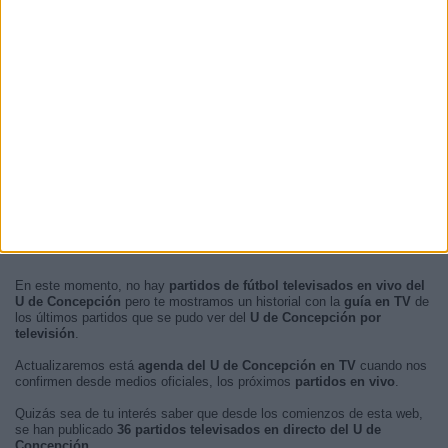
En este momento, no hay
partidos de fútbol televisados en vivo del
U de Concepción
pero te mostramos un historial con la
guía en TV
de
los últimos partidos que se pudo ver del
U de Concepción por
televisión
.
Actualizaremos está
agenda del U de Concepción en TV
cuando nos
confirmen desde medios oficiales, los próximos
partidos en vivo
.
Quizás sea de tu interés saber que desde los comienzos de esta web,
se han publicado
36 partidos televisados en directo del U de
Concepción
.