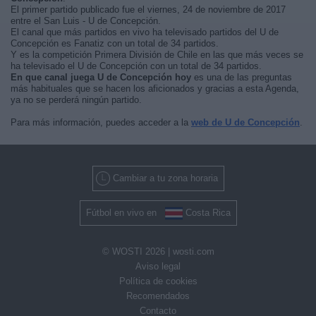
El primer partido publicado fue el viernes, 24 de noviembre de 2017
entre el San Luis - U de Concepción.
El canal que más partidos en vivo ha televisado partidos del U de
Concepción es Fanatiz con un total de 34 partidos.
Y es la competición Primera División de Chile en las que más veces se
ha televisado el U de Concepción con un total de 34 partidos.
En que canal juega U de Concepción hoy
es una de las preguntas
más habituales que se hacen los aficionados y gracias a esta Agenda,
ya no se perderá ningún partido.
Para más información, puedes acceder a la
web de U de Concepción
.
Cambiar a tu zona horaria
Fútbol en vivo en
Costa Rica
© WOSTI 2026 |
wosti.com
Aviso legal
Política de cookies
Recomendados
Contacto