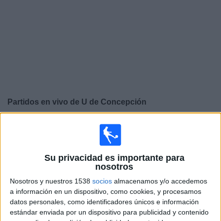
Otros
Deportes
Noticias
Widget
Partidos en vivo de
U de Concepción
×
U de Concepción: Actualmente no hay ningún partido en
vivo por TV. Puedes consultar el historial de partidos
emitidos anteriormente.
Su privacidad es importante para
nosotros
Jueves, 22/1/2026
Nosotros y nuestros 1538
socios
almacenamos y/o accedemos
a información en un dispositivo, como cookies, y procesamos
17:00
Serie Río de la Plata
datos personales, como identificadores únicos e información
estándar enviada por un dispositivo para publicidad y contenido
Montevideo Wanderers