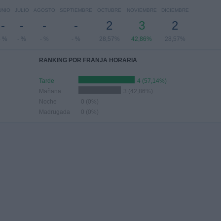
UNIO
JULIO
AGOSTO
SEPTIEMBRE
OCTUBRE
NOVIEMBRE
DICIEMBRE
-
-
-
-
2
3
2
- %
- %
- %
- %
28,57%
42,86%
28,57%
RANKING POR FRANJA HORARIA
Tarde
4 (57,14%)
Mañana
3 (42,86%)
Noche
0 (0%)
Madrugada
0 (0%)