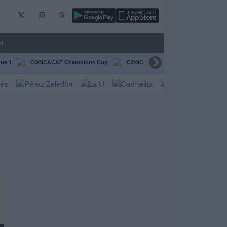
t
gue 1
CONCACAF Champions Cup
CONCACAF Copa Oro
Champi