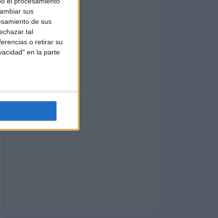
bo el procesamiento
cambiar sus
esamiento de sus
echazar tal
erencias o retirar su
vacidad" en la parte