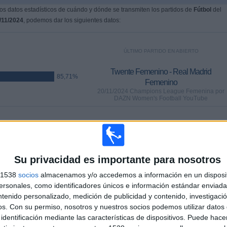
s datos estadísticos de cuándo y dónde se transmiten los partidos de
Fútbol
del
/11/2024
, podemos dar los siguientes datos:
ÚLTIMO PARTIDO EN ABIERTO
Twente Femenino - Real Madrid
85,71%
Femenino
20/11/2024 Champions League Femenina por
DAZN Women's Football YouTube
PARTIDOS
DÍAS
TOTAL
(85,71%)
6
623
4
Su privacidad es importante para nosotros
CONSECUTIVOS
SIN PARTIDO
CANALES TV
DE PAGO
GRATUÍTO
s 1538
socios
almacenamos y/o accedemos a información en un disposit
sonales, como identificadores únicos e información estándar enviada 
ntenido personalizado, medición de publicidad y contenido, investigaci
os.
Con su permiso, nosotros y nuestros socios podemos utilizar datos 
identificación mediante las características de dispositivos. Puede hacer
TOTAL
MÁXIMO
TOTAL