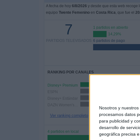
A fecha de hoy
6/8/2026
y desde que esta web recoge lo
equipo
Twente Femenino
en
Costa Rica
, que fue el
20
7
1 partidos en abierto
14,29%
PARTIDOS TELEVISADOS
6 partidos de pago
RANKING POR CANALES
Disney+ Premium
6 
ESPN
2 (28,57%)
Disney+ Estándar
2 (28,57%)
DAZN Women's Football YouTube
1 (14,29%)
Nosotros y nuestro
procesamos datos per
Ver ranking completo
para publicidad y co
desarrollo de servici
4 partidos en local
geográfica precisa e 
57,14%