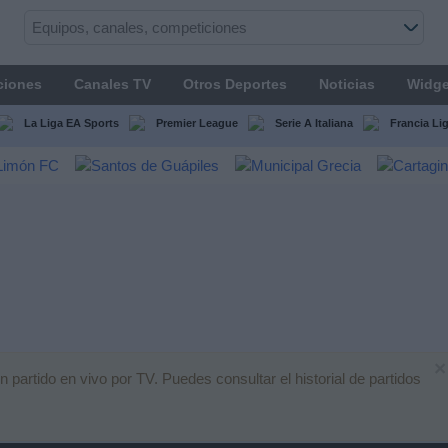
ciones
Canales TV
Otros Deportes
Noticias
Widge
La Liga EA Sports
Premier League
Serie A Italiana
Francia Li
×
artido en vivo por TV. Puedes consultar el historial de partidos