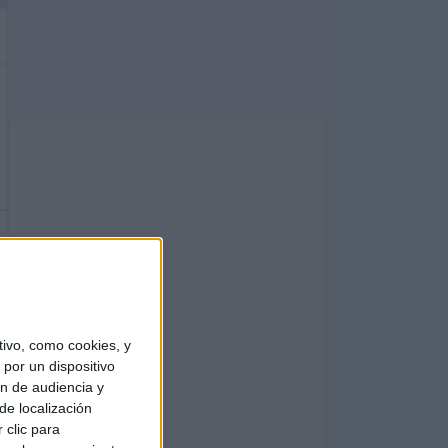
ivo, como cookies, y
por un dispositivo
ón de audiencia y
de localización
 clic para