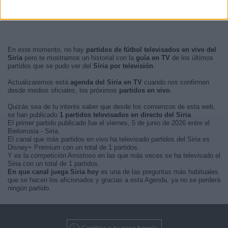
En este momento, no hay
partidos de fútbol televisados en vivo del
Siria
pero te mostramos un historial con la
guía en TV
de los últimos
partidos que se pudo ver del
Siria por televisión
.
Actualizaremos está
agenda del Siria en TV
cuando nos confirmen
desde medios oficiales, los próximos
partidos en vivo
.
Quizás sea de tu interés saber que desde los comienzos de esta web,
se han publicado
1 partidos televisados en directo del Siria
.
El primer partido publicado fue el viernes, 5 de junio de 2026 entre el
Bielorrusia - Siria.
El canal que más partidos en vivo ha televisado partidos del Siria es
Disney+ Premium con un total de 1 partidos.
Y es la competición Amistoso en las que más veces se ha televisado el
Siria con un total de 1 partidos.
En que canal juega Siria hoy
es una de las preguntas más habituales
que se hacen los aficionados y gracias a esta Agenda, ya no se perderá
ningún partido.