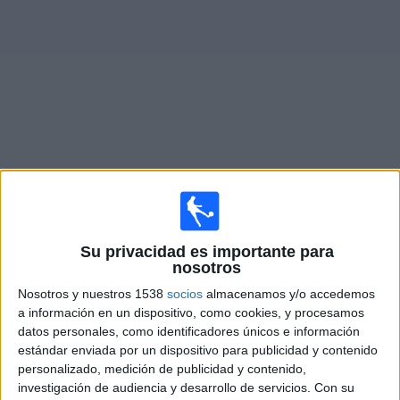
Otros
Deportes
Noticias
Widget
Partidos en vivo de
Siria
×
Siria: Actualmente no hay ningún partido en vivo por TV.
Su privacidad es importante para
Puedes consultar el historial de partidos emitidos
nosotros
anteriormente.
Nosotros y nuestros 1538
socios
almacenamos y/o accedemos
a información en un dispositivo, como cookies, y procesamos
Viernes, 5/6/2026
datos personales, como identificadores únicos e información
10:00
estándar enviada por un dispositivo para publicidad y contenido
Amistoso
personalizado, medición de publicidad y contenido,
Bielorrusia
investigación de audiencia y desarrollo de servicios.
Con su