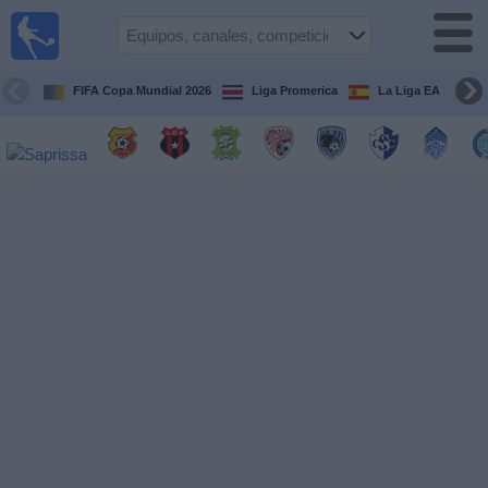
Fútbol
en Vivo
Costa
Rica
FIFA Copa Mundial 2026
Liga Promerica
La Liga EA Sports
Guía de
Partidos
Televisados
Próximos
Partidos
Equipos
Competiciones
Canales
TV