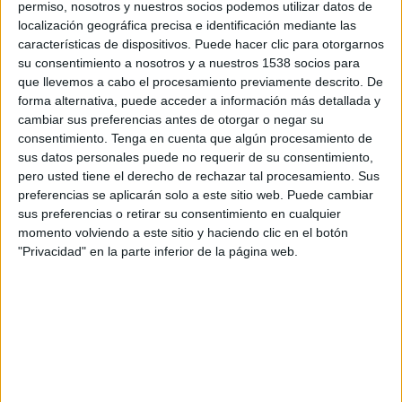
permiso, nosotros y nuestros socios podemos utilizar datos de
Siria
localización geográfica precisa e identificación mediante las
Disney+ Premium
características de dispositivos. Puede hacer clic para otorgarnos
su consentimiento a nosotros y a nuestros 1538 socios para
que llevemos a cabo el procesamiento previamente descrito. De
DATOS ESTADÍSTICOS DEL EQUIPO SIRIA EN TELEVISIÓN
forma alternativa, puede acceder a información más detallada y
EN COSTA RICA
cambiar sus preferencias antes de otorgar o negar su
consentimiento.
Tenga en cuenta que algún procesamiento de
A fecha de hoy
7/8/2026
y desde que esta web recoge los datos
sus datos personales puede no requerir de su consentimiento,
estadísticos de cuándo y dónde se transmiten los partidos de
Fútbol
del
pero usted tiene el derecho de rechazar tal procesamiento. Sus
equipo
Siria
en
Costa Rica
, que fue el
2/9/2021
, podemos dar los
preferencias se aplicarán solo a este sitio web. Puede cambiar
siguientes datos:
sus preferencias o retirar su consentimiento en cualquier
15
momento volviendo a este sitio y haciendo clic en el botón
"Privacidad" en la parte inferior de la página web.
PARTIDOS TELEVISADOS
6 partidos en abierto
40%
9 partidos de pago
60%
ÚLTIMO PARTIDO EN ABIERTO