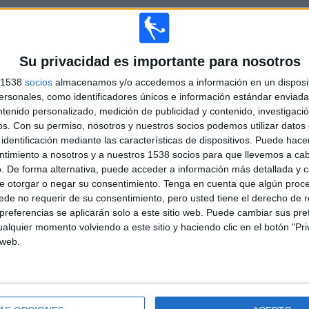
TOTAL
MÁXIMO
TOTAL
Su privacidad es importante para nosotros
3
10
37
s 1538
socios
almacenamos y/o accedemos a información en un disposit
COMPETICIONES
VS Platense
RIVALES
sonales, como identificadores únicos e información estándar enviada 
ntenido personalizado, medición de publicidad y contenido, investigaci
os.
Con su permiso, nosotros y nuestros socios podemos utilizar datos 
RANKING POR COMPETICIONES
identificación mediante las características de dispositivos. Puede hacer
ntimiento a nosotros y a nuestros 1538 socios para que llevemos a ca
Primera División Argentina
154 (71,96%)
. De forma alternativa, puede acceder a información más detallada y 
Copa de la Liga Argentina
55 (25,7%)
e otorgar o negar su consentimiento.
Tenga en cuenta que algún proc
Copa Argentina
5 (2,34%)
de no requerir de su consentimiento, pero usted tiene el derecho de r
Ver ranking completo
referencias se aplicarán solo a este sitio web. Puede cambiar sus pref
alquier momento volviendo a este sitio y haciendo clic en el botón "Pri
 web.
PARTIDOS POR DÍA DE LA SEMANA
COLES
JUEVES
VIERNES
SÁBADO
DOMINGO