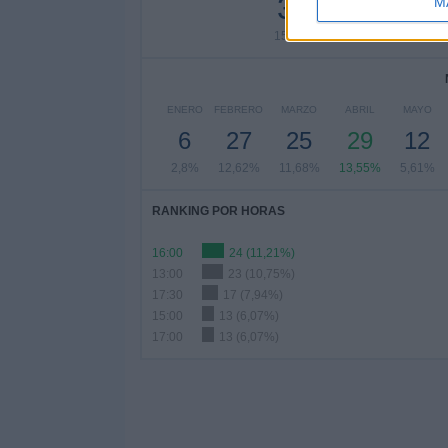
34
14
1
M
15,89%
6,54%
4,
ENERO
FEBRERO
MARZO
ABRIL
MAYO
6
27
25
29
12
2,8%
12,62%
11,68%
13,55%
5,61%
RANKING POR HORAS
16:00
24 (11,21%)
13:00
23 (10,75%)
17:30
17 (7,94%)
15:00
13 (6,07%)
17:00
13 (6,07%)