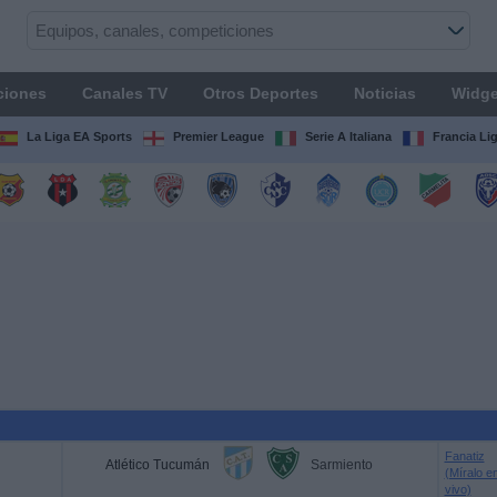
ciones
Canales TV
Otros Deportes
Noticias
Widge
La Liga EA Sports
Premier League
Serie A Italiana
Francia Li
Fanatiz
Atlético Tucumán
Sarmiento
(Míralo e
vivo)