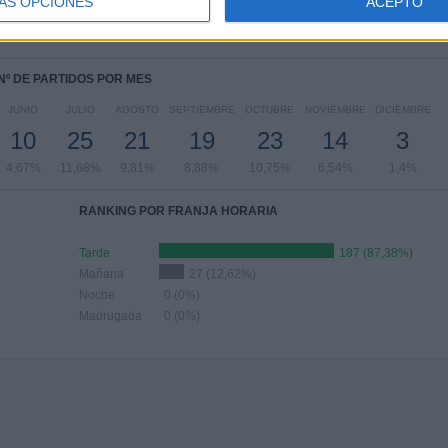
0
23
26
52
55
ÁS OPCIONES
ACEPTO
67%
10,75%
12,15%
24,3%
25,7%
Nº DE PARTIDOS POR MES
JUNIO
JULIO
AGOSTO
SEPTIEMBRE
OCTUBRE
NOVIEMBRE
DICIEMBRE
10
25
21
19
23
14
3
4,67%
11,68%
9,81%
8,88%
10,75%
6,54%
1,4%
RANKING POR FRANJA HORARIA
Tarde
187 (87,38%)
Mañana
27 (12,62%)
Noche
0 (0%)
Madrugada
0 (0%)