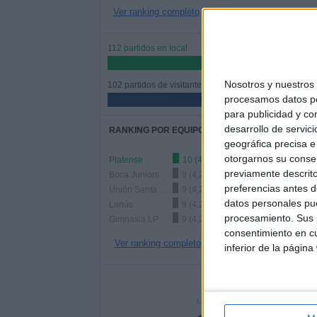
Ver ranking completo
112 partidos en local
52,34%
Nosotros y nuestro
102 partidos de visitante
procesamos datos per
47,66%
para publicidad y co
desarrollo de servici
RANKING POR EQUIPOS
geográfica precisa e 
otorgarnos su conse
Platense
10 (4,67%)
previamente descrito
Boca Juniors
9 (4,21%)
preferencias antes d
Unión Santa Fe
9 (4,21%)
datos personales pue
Lanús
9 (4,21%)
procesamiento. Sus p
Gimnasia LP
9 (4,21%)
consentimiento en cu
Ver ranking completo
inferior de la página
Nº DE 
LUNES
MARTES
MIÉR