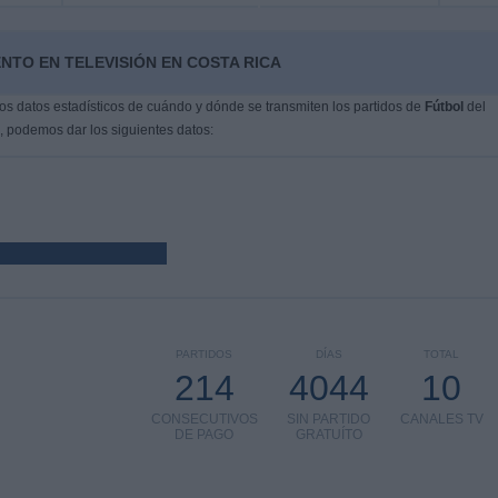
NTO EN TELEVISIÓN EN COSTA RICA
s datos estadísticos de cuándo y dónde se transmiten los partidos de
Fútbol
del
, podemos dar los siguientes datos:
PARTIDOS
DÍAS
TOTAL
214
4044
10
CONSECUTIVOS
SIN PARTIDO
CANALES TV
DE PAGO
GRATUÍTO