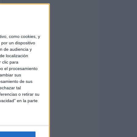
ivo, como cookies, y
por un dispositivo
ón de audiencia y
de localización
 clic para
bo el procesamiento
cambiar sus
esamiento de sus
echazar tal
erencias o retirar su
vacidad" en la parte