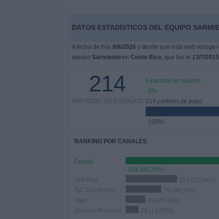
Otros
Deportes
DATOS ESTADÍSTICOS DEL EQUIPO SARMIE
Noticias
A fecha de hoy
8/8/2026
y desde que esta web recoge lo
equipo
Sarmiento
en
Costa Rica
, que fue el
13/7/2015
Widget
214
0 partidos en abierto
0%
PARTIDOS TELEVISADOS
214 partidos de pago
100%
RANKING POR CANALES
Fanatiz
204 (95,33%)
AFA Play
112 (52,34%)
TyC Sports Internacional
78 (36,45%)
Star+
43 (20,09%)
Disney+ Premium
28 (13,08%)