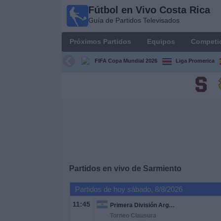
Fútbol en Vivo Costa Rica
Fútbol
Guía de Partidos Televisados
en Vivo
Costa
Próximos Partidos
Equipos
Competi
Rica
Guía de
FIFA Copa Mundial 2026
Liga Promerica
Partidos
Televisados
Próximos
Partidos
Equipos
Competiciones
Partidos en vivo de
Sarmiento
Partidos de hoy sábado, 8/8/2026
Canales
TV
11:45
Primera División Argentina
Torneo Clausura