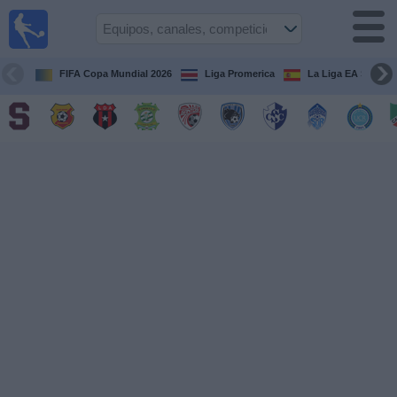
Fútbol
en Vivo
Costa
Rica
FIFA Copa Mundial 2026
Liga Promerica
La Liga EA Sports
Guía de
Partidos
Televisados
Próximos
Partidos
Equipos
Competiciones
Canales
TV