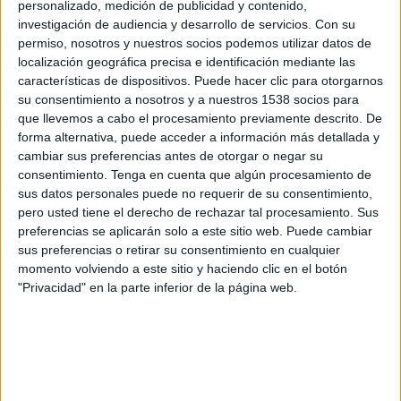
personalizado, medición de publicidad y contenido,
KFUM Oslo
investigación de audiencia y desarrollo de servicios.
Con su
OneFootball
permiso, nosotros y nuestros socios podemos utilizar datos de
localización geográfica precisa e identificación mediante las
Sábado, 22/11/2025
características de dispositivos. Puede hacer clic para otorgarnos
su consentimiento a nosotros y a nuestros 1538 socios para
10:00
Liga noruega
que llevemos a cabo el procesamiento previamente descrito. De
forma alternativa, puede acceder a información más detallada y
Strømsgodset IF
cambiar sus preferencias antes de otorgar o negar su
Sandefjord
consentimiento.
Tenga en cuenta que algún procesamiento de
OneFootball
sus datos personales puede no requerir de su consentimiento,
pero usted tiene el derecho de rechazar tal procesamiento. Sus
preferencias se aplicarán solo a este sitio web. Puede cambiar
Domingo, 9/11/2025
sus preferencias o retirar su consentimiento en cualquier
09:00
Liga noruega
momento volviendo a este sitio y haciendo clic en el botón
"Privacidad" en la parte inferior de la página web.
Sandefjord
Tromsø
OneFootball
Más días