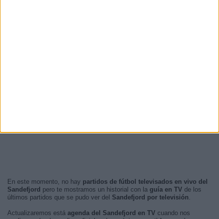
En este momento, no hay
partidos de fútbol televisados en vivo del
Sandefjord
pero te mostramos un historial con la
guía en TV
de los
últimos partidos que se pudo ver del
Sandefjord por televisión
.
Actualizaremos está
agenda del Sandefjord en TV
cuando nos