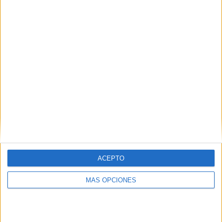
1
9
20
COMPETICIONES
VS Rosenborg
RIVALES
RANKING POR EQUIPOS
Rosenborg
9 (7,44%)
Bodø/Glimt
8 (6,61%)
HamKam
8 (6,61%)
Strømsgodset IF
8 (6,61%)
Viking FK
8 (6,61%)
Ver ranking completo
RANKING POR COMPETICIONES
ACEPTO
Liga noruega
121 (100%)
Ver ranking completo
MÁS OPCIONES
Nº DE PARTIDOS POR DÍA DE LA SEMANA