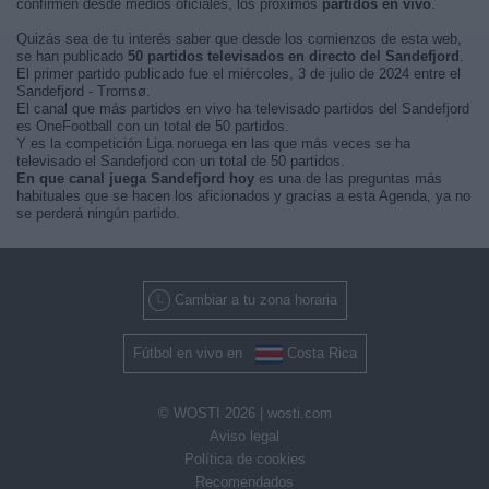
confirmen desde medios oficiales, los próximos
partidos en vivo
.
Quizás sea de tu interés saber que desde los comienzos de esta web,
se han publicado
50 partidos televisados en directo del Sandefjord
.
El primer partido publicado fue el miércoles, 3 de julio de 2024 entre el
Sandefjord - Tromsø.
El canal que más partidos en vivo ha televisado partidos del Sandefjord
es OneFootball con un total de 50 partidos.
Y es la competición Liga noruega en las que más veces se ha
televisado el Sandefjord con un total de 50 partidos.
En que canal juega Sandefjord hoy
es una de las preguntas más
habituales que se hacen los aficionados y gracias a esta Agenda, ya no
se perderá ningún partido.
Cambiar a tu zona horaria
Fútbol en vivo en
Costa Rica
© WOSTI 2026 |
wosti.com
Aviso legal
Política de cookies
Recomendados