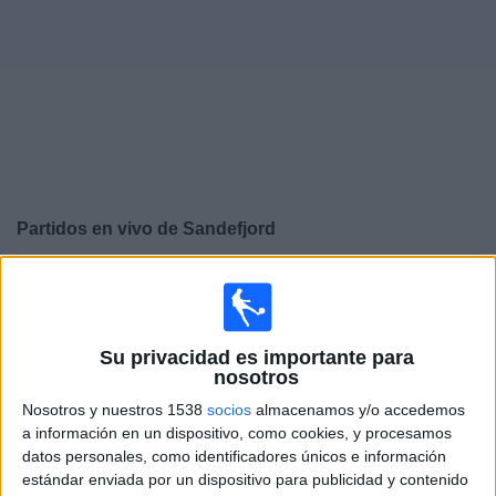
Otros
Deportes
Noticias
Widget
Partidos en vivo de
Sandefjord
×
Sandefjord: Actualmente no hay ningún partido en vivo
por TV. Puedes consultar el historial de partidos
emitidos anteriormente.
Su privacidad es importante para
nosotros
Domingo, 30/11/2025
Nosotros y nuestros 1538
socios
almacenamos y/o accedemos
a información en un dispositivo, como cookies, y procesamos
09:00
Liga noruega
datos personales, como identificadores únicos e información
Sandefjord
estándar enviada por un dispositivo para publicidad y contenido