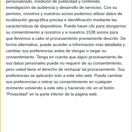
personalizado, medición de publicidad y contenido,
investigación de audiencia y desarrollo de servicios.
Con su
LPF Play
permiso, nosotros y nuestros socios podemos utilizar datos de
localización geográfica precisa e identificación mediante las
Domingo, 16/8/2026
características de dispositivos. Puede hacer clic para otorgarnos
15:00
su consentimiento a nosotros y a nuestros 1538 socios para
Primera Nacional Argentina
que llevemos a cabo el procesamiento previamente descrito. De
forma alternativa, puede acceder a información más detallada y
cambiar sus preferencias antes de otorgar o negar su
consentimiento.
Tenga en cuenta que algún procesamiento de
San Martín Tucumán
sus datos personales puede no requerir de su consentimiento,
Deportivo Madryn
pero usted tiene el derecho de rechazar tal procesamiento. Sus
preferencias se aplicarán solo a este sitio web. Puede cambiar
sus preferencias o retirar su consentimiento en cualquier
LPF Play
momento volviendo a este sitio y haciendo clic en el botón
"Privacidad" en la parte inferior de la página web.
Domingo, 23/8/2026
12:00
Primera Nacional Argentina