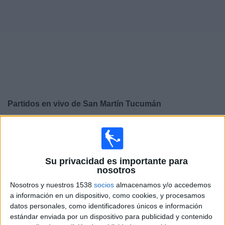
Otros
Deportes
Noticias
Widget
Partidos en vivo de
San Martín Tucumán
Domingo, 9/8/2026
15:00
Primera Nacional Argentina
Su privacidad es importante para
nosotros
Nosotros y nuestros 1538
socios
almacenamos y/o accedemos
San Martín Tucumán
a información en un dispositivo, como cookies, y procesamos
San Martín SJ
datos personales, como identificadores únicos e información
estándar enviada por un dispositivo para publicidad y contenido