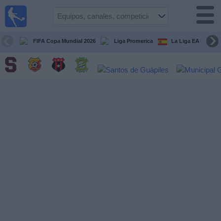
Fútbol
en Vivo
Costa
Rica
FIFA Copa Mundial 2026
Liga Promerica
La Liga EA Sports
Guía de
Partidos
Televisados
Próximos
Partidos
Equipos
Competiciones
Canales
TV