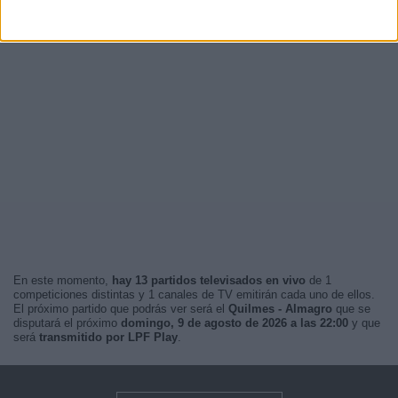
En este momento,
hay 13 partidos televisados en vivo
de 1
competiciones distintas y 1 canales de TV emitirán cada uno de ellos.
El próximo partido que podrás ver será el
Quilmes - Almagro
que se
disputará el próximo
domingo, 9 de agosto de 2026 a las 22:00
y que
será
transmitido por LPF Play
.