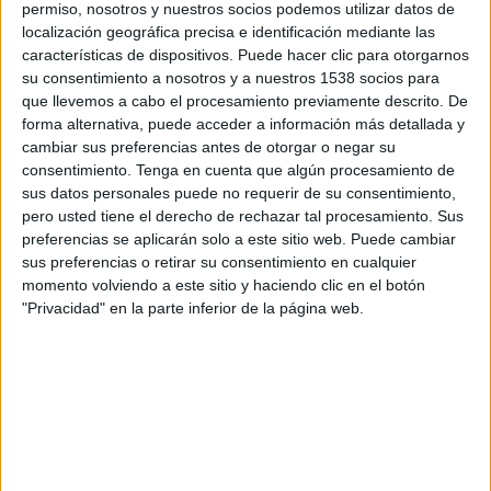
permiso, nosotros y nuestros socios podemos utilizar datos de
12:00
Primera Nacional Argentina
localización geográfica precisa e identificación mediante las
características de dispositivos. Puede hacer clic para otorgarnos
Deportivo Morón
su consentimiento a nosotros y a nuestros 1538 socios para
Almagro
que llevemos a cabo el procesamiento previamente descrito. De
LPF Play
forma alternativa, puede acceder a información más detallada y
cambiar sus preferencias antes de otorgar o negar su
consentimiento.
Tenga en cuenta que algún procesamiento de
Sábado, 22/8/2026
sus datos personales puede no requerir de su consentimiento,
12:30
Primera Nacional Argentina
pero usted tiene el derecho de rechazar tal procesamiento. Sus
preferencias se aplicarán solo a este sitio web. Puede cambiar
Almagro
sus preferencias o retirar su consentimiento en cualquier
Colegiales
momento volviendo a este sitio y haciendo clic en el botón
"Privacidad" en la parte inferior de la página web.
LPF Play
Más días
DATOS ESTADÍSTICOS DEL EQUIPO ALMAGRO EN
TELEVISIÓN EN COSTA RICA