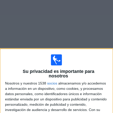
Otros
Deportes
Noticias
Widget
Partidos en vivo de
Almagro
Domingo, 9/8/2026
14:00
Su privacidad es importante para
Primera Nacional Argentina
nosotros
Quilmes
Nosotros y nuestros 1538
socios
almacenamos y/o accedemos
Almagro
a información en un dispositivo, como cookies, y procesamos
datos personales, como identificadores únicos e información
LPF Play
estándar enviada por un dispositivo para publicidad y contenido
personalizado, medición de publicidad y contenido,
Sábado, 15/8/2026
investigación de audiencia y desarrollo de servicios.
Con su