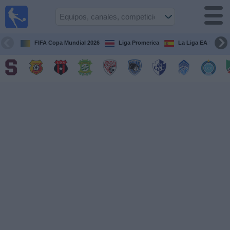
Fútbol
en Vivo
Costa
Rica
FIFA Copa Mundial 2026
Liga Promerica
La Liga EA Sports
Guía de
Partidos
Televisados
Próximos
Partidos
Equipos
Competiciones
Canales
TV