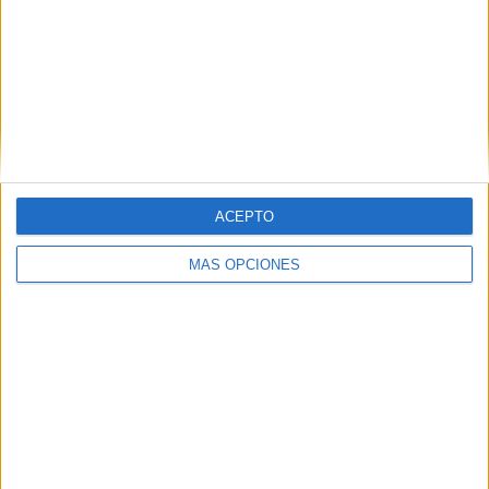
Portland Timbers
6 (9,23%)
Minnesota Utd.
5 (7,69%)
Real Salt Lake
4 (6,15%)
FC Dallas
4 (6,15%)
Vancouver Whitecaps
4 (6,15%)
Ver ranking completo
ACEPTO
RANKING POR COMPETICIONES
MÁS OPCIONES
MLS
57 (87,69%)
Leagues Cup
4 (6,15%)
CONCACAF Champions Cup
4 (6,15%)
Ver ranking completo
Nº DE PARTIDOS POR DÍA DE LA SEMANA
LUNES
MARTES
MIÉRCOLES
JUEVES
VIERNES