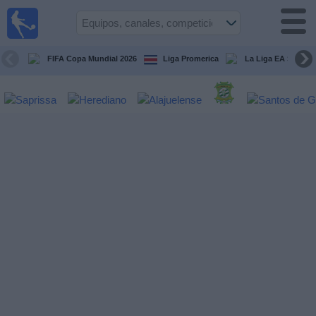
Fútbol
en Vivo
Costa
Rica
FIFA Copa Mundial 2026
Liga Promerica
La Liga EA Sports
Guía de
Partidos
Televisados
Próximos
Partidos
Equipos
Competiciones
Canales
TV