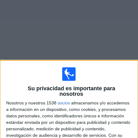
Otros
Deportes
Noticias
Widget
Partidos en vivo de
San Diego FC
Mañana domingo, 9/8/2026
20:00
Leagues Cup
Su privacidad es importante para
nosotros
San Diego FC
Nosotros y nuestros 1538
socios
almacenamos y/o accedemos
Tijuana
a información en un dispositivo, como cookies, y procesamos
datos personales, como identificadores únicos e información
Apple TV
estándar enviada por un dispositivo para publicidad y contenido
personalizado, medición de publicidad y contenido,
Miércoles, 12/8/2026
investigación de audiencia y desarrollo de servicios.
Con su