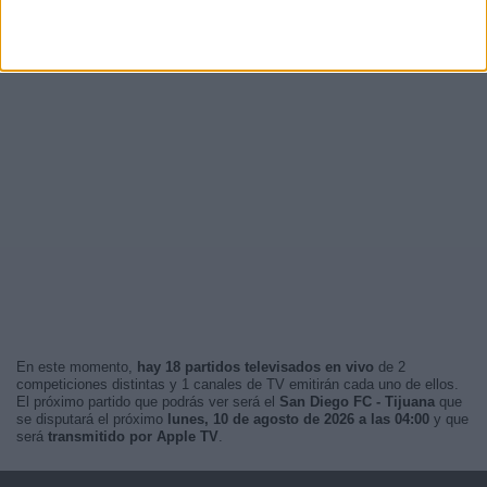
En este momento,
hay 18 partidos televisados en vivo
de 2
competiciones distintas y 1 canales de TV emitirán cada uno de ellos.
El próximo partido que podrás ver será el
San Diego FC - Tijuana
que
se disputará el próximo
lunes, 10 de agosto de 2026 a las 04:00
y que
será
transmitido por Apple TV
.