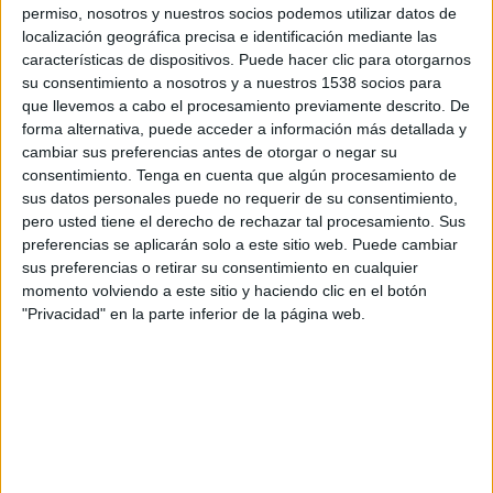
20:15
permiso, nosotros y nuestros socios podemos utilizar datos de
Leagues Cup
localización geográfica precisa e identificación mediante las
San Diego FC
características de dispositivos. Puede hacer clic para otorgarnos
su consentimiento a nosotros y a nuestros 1538 socios para
Puebla
que llevemos a cabo el procesamiento previamente descrito. De
Apple TV
forma alternativa, puede acceder a información más detallada y
cambiar sus preferencias antes de otorgar o negar su
consentimiento.
Tenga en cuenta que algún procesamiento de
Sábado, 15/8/2026
sus datos personales puede no requerir de su consentimiento,
20:30
MLS
pero usted tiene el derecho de rechazar tal procesamiento. Sus
preferencias se aplicarán solo a este sitio web. Puede cambiar
Los Angeles FC
sus preferencias o retirar su consentimiento en cualquier
San Diego FC
momento volviendo a este sitio y haciendo clic en el botón
"Privacidad" en la parte inferior de la página web.
Apple TV
Más días