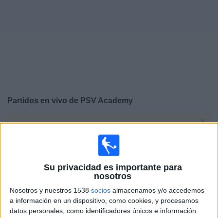
Otros
Deportes
Noticias
Widget
Partidos en vivo de
PSV Academy
×
PSV Academy: Actualmente no hay ningún partido en
vivo por TV. Puedes consultar el historial de partidos
emitidos anteriormente.
Su privacidad es importante para
Martes, 3/2/2026
nosotros
Nosotros y nuestros 1538
socios
almacenamos y/o accedemos
10:00
UEFA Youth League
a información en un dispositivo, como cookies, y procesamos
1/16 de Final
datos personales, como identificadores únicos e información