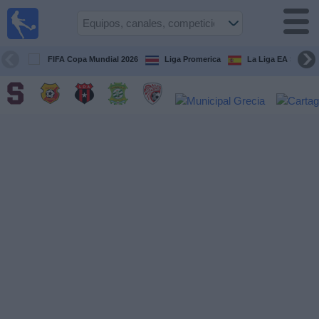
Fútbol
en Vivo
Costa
Rica
FIFA Copa Mundial 2026
Liga Promerica
La Liga EA Sports
Guía de
Partidos
Televisados
Próximos
Partidos
Equipos
Competiciones
Canales
TV