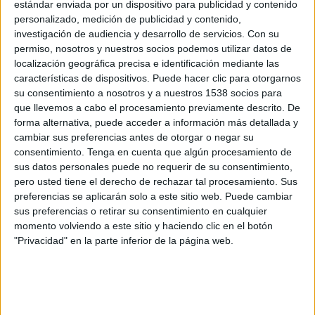
estándar enviada por un dispositivo para publicidad y contenido
personalizado, medición de publicidad y contenido,
Chelsea Academy
investigación de audiencia y desarrollo de servicios.
Con su
PSV Academy
permiso, nosotros y nuestros socios podemos utilizar datos de
UEFA TV
Disney+ Premium
localización geográfica precisa e identificación mediante las
características de dispositivos. Puede hacer clic para otorgarnos
su consentimiento a nosotros y a nuestros 1538 socios para
Martes, 9/12/2025
que llevemos a cabo el procesamiento previamente descrito. De
06:00
UEFA Youth League
forma alternativa, puede acceder a información más detallada y
Fase Liga
cambiar sus preferencias antes de otorgar o negar su
consentimiento.
Tenga en cuenta que algún procesamiento de
sus datos personales puede no requerir de su consentimiento,
pero usted tiene el derecho de rechazar tal procesamiento. Sus
PSV Academy
preferencias se aplicarán solo a este sitio web. Puede cambiar
At. Madrid Academy
sus preferencias o retirar su consentimiento en cualquier
UEFA TV
Disney+ Premium
momento volviendo a este sitio y haciendo clic en el botón
"Privacidad" en la parte inferior de la página web.
Miércoles, 1/10/2025
06:00
UEFA Youth League
Fase Liga