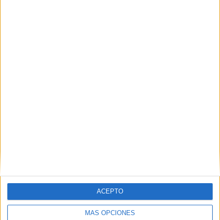
2 partidos en local
40%
3 partidos de visitante
60%
TOTAL
MÁXIMO
TOTAL
1
1
5
COMPETICIONES
VS Juventus
RIVALES
Academy
RANKING POR EQUIPOS
Juventus Academy
1 (20%)
Bayer Leverkusen Academy
1 (20%)
Chelsea Academy
1 (20%)
Sevilla FC Academy
1 (20%)
At. Madrid Academy
1 (20%)
ACEPTO
Ver ranking completo
MÁS OPCIONES