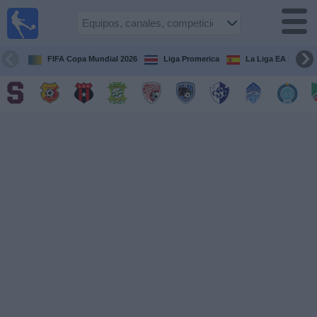
Fútbol
en Vivo
Costa
Rica
FIFA Copa Mundial 2026
Liga Promerica
La Liga EA Sports
Guía de
Partidos
Televisados
Próximos
Partidos
Equipos
Competiciones
Canales
TV