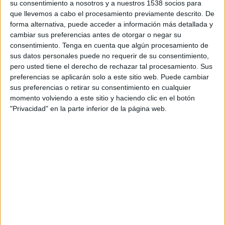
su consentimiento a nosotros y a nuestros 1538 socios para
MATAGALPA EN TELEVISIÓN EN COSTA RICA
que llevemos a cabo el procesamiento previamente descrito. De
forma alternativa, puede acceder a información más detallada y
A fecha de hoy
8/8/2026
y desde que esta web recoge los datos
cambiar sus preferencias antes de otorgar o negar su
estadísticos de cuándo y dónde se transmiten los partidos de
Fútbol
del
consentimiento.
Tenga en cuenta que algún procesamiento de
equipo
Indígenas de Matagalpa
en
Costa Rica
, que fue el
13/4/2025
,
sus datos personales puede no requerir de su consentimiento,
podemos dar los siguientes datos:
pero usted tiene el derecho de rechazar tal procesamiento. Sus
27
preferencias se aplicarán solo a este sitio web. Puede cambiar
sus preferencias o retirar su consentimiento en cualquier
momento volviendo a este sitio y haciendo clic en el botón
PARTIDOS TELEVISADOS
"Privacidad" en la parte inferior de la página web.
24 partidos en abierto
88,89%
3 partidos de pago
11,11%
ÚLTIMO PARTIDO EN ABIERTO
Diriangén FC - Indígenas de Matagalpa
6/5/2026 Liga Primera Nicaragua por FIFA+, DAZN App Gratis
RANKING POR CANALES