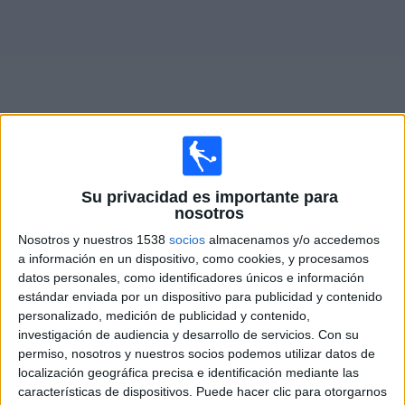
Otros
Deportes
Noticias
Widget
Partidos en vivo de
Indígenas de Matagalpa
Su privacidad es importante para
nosotros
Mañana domingo, 9/8/2026
Nosotros y nuestros 1538
socios
almacenamos y/o accedemos
19:00
Liga Primera Nicaragua
a información en un dispositivo, como cookies, y procesamos
datos personales, como identificadores únicos e información
Indígenas de Matagalpa
estándar enviada por un dispositivo para publicidad y contenido
Managua FC
personalizado, medición de publicidad y contenido,
investigación de audiencia y desarrollo de servicios.
Con su
DAZN (Míralo en vivo)
permiso, nosotros y nuestros socios podemos utilizar datos de
localización geográfica precisa e identificación mediante las
características de dispositivos. Puede hacer clic para otorgarnos
DATOS ESTADÍSTICOS DEL EQUIPO INDÍGENAS DE