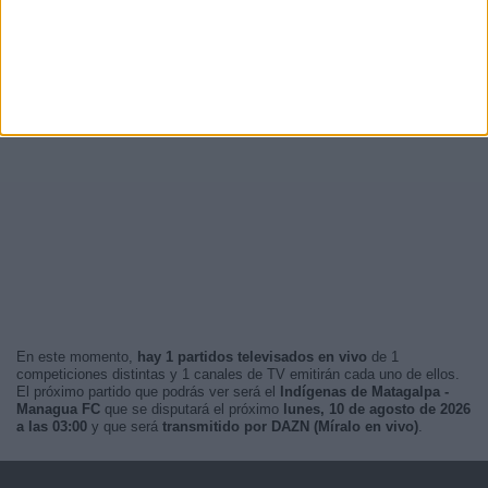
En este momento,
hay 1 partidos televisados en vivo
de 1
competiciones distintas y 1 canales de TV emitirán cada uno de ellos.
El próximo partido que podrás ver será el
Indígenas de Matagalpa -
Managua FC
que se disputará el próximo
lunes, 10 de agosto de 2026
a las 03:00
y que será
transmitido por DAZN (Míralo en vivo)
.