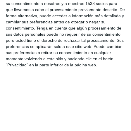
su consentimiento a nosotros y a nuestros 1538 socios para
que llevemos a cabo el procesamiento previamente descrito. De
DATOS ESTADÍSTICOS DEL EQUIPO CLUB SPORT SÉBACO
forma alternativa, puede acceder a información más detallada y
EN TELEVISIÓN EN COSTA RICA
cambiar sus preferencias antes de otorgar o negar su
consentimiento.
Tenga en cuenta que algún procesamiento de
A fecha de hoy
7/8/2026
y desde que esta web recoge los datos
sus datos personales puede no requerir de su consentimiento,
estadísticos de cuándo y dónde se transmiten los partidos de
Fútbol
del
pero usted tiene el derecho de rechazar tal procesamiento. Sus
equipo
Club Sport Sébaco
en
Costa Rica
, que fue el
13/4/2025
,
preferencias se aplicarán solo a este sitio web. Puede cambiar
podemos dar los siguientes datos:
sus preferencias o retirar su consentimiento en cualquier
momento volviendo a este sitio y haciendo clic en el botón
30
"Privacidad" en la parte inferior de la página web.
PARTIDOS TELEVISADOS
28 partidos en abierto
93,33%
2 partidos de pago
6,67%
ÚLTIMO PARTIDO EN ABIERTO
Club Sport Sébaco - Real Estelí
19/4/2026 Liga Primera Nicaragua por DAZN App Gratis