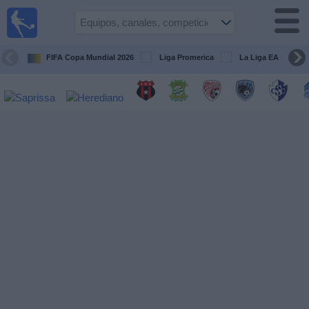
Fútbol
en Vivo
Costa
Rica
FIFA Copa Mundial 2026
Liga Promerica
La Liga EA Sports
Guía de
Partidos
Televisados
Próximos
Partidos
Equipos
Competiciones
Canales
TV