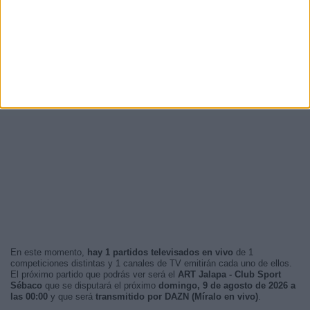
En este momento,
hay 1 partidos televisados en vivo
de 1
competiciones distintas y 1 canales de TV emitirán cada uno de ellos.
El próximo partido que podrás ver será el
ART Jalapa - Club Sport
Sébaco
que se disputará el próximo
domingo, 9 de agosto de 2026 a
las 00:00
y que será
transmitido por DAZN (Míralo en vivo)
.