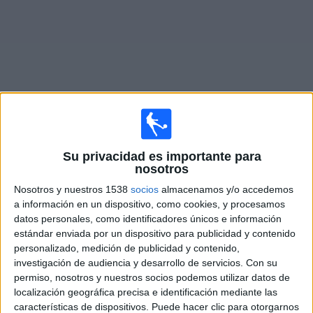
Otros
Deportes
Noticias
Widget
Partidos en vivo de
Club Sport Sébaco
Su privacidad es importante para
nosotros
Mañana sábado, 8/8/2026
Nosotros y nuestros 1538
socios
almacenamos y/o accedemos
16:00
Liga Primera Nicaragua
a información en un dispositivo, como cookies, y procesamos
datos personales, como identificadores únicos e información
estándar enviada por un dispositivo para publicidad y contenido
personalizado, medición de publicidad y contenido,
ART Jalapa
investigación de audiencia y desarrollo de servicios.
Con su
permiso, nosotros y nuestros socios podemos utilizar datos de
Club Sport Sébaco
localización geográfica precisa e identificación mediante las
DAZN (Míralo en vivo)
características de dispositivos. Puede hacer clic para otorgarnos