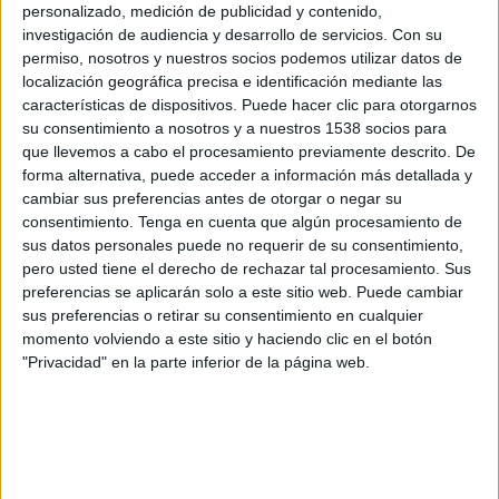
Gualaceo
personalizado, medición de publicidad y contenido,
investigación de audiencia y desarrollo de servicios.
Con su
Liga Ecuabet YouTube
permiso, nosotros y nuestros socios podemos utilizar datos de
localización geográfica precisa e identificación mediante las
Sábado, 6/6/2026
características de dispositivos. Puede hacer clic para otorgarnos
su consentimiento a nosotros y a nuestros 1538 socios para
15:00
Liga Pro Serie B
que llevemos a cabo el procesamiento previamente descrito. De
forma alternativa, puede acceder a información más detallada y
LDU Portoviejo
cambiar sus preferencias antes de otorgar o negar su
Gualaceo
consentimiento.
Tenga en cuenta que algún procesamiento de
Liga Ecuabet YouTube
sus datos personales puede no requerir de su consentimiento,
pero usted tiene el derecho de rechazar tal procesamiento. Sus
Viernes, 22/5/2026
preferencias se aplicarán solo a este sitio web. Puede cambiar
sus preferencias o retirar su consentimiento en cualquier
15:30
Liga Pro Serie B
momento volviendo a este sitio y haciendo clic en el botón
"Privacidad" en la parte inferior de la página web.
Atlético Fútbol Club
Gualaceo
Liga Ecuabet YouTube
DATOS ESTADÍSTICOS DEL EQUIPO GUALACEO EN