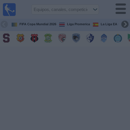
Fútbol
en Vivo
Costa
Rica
FIFA Copa Mundial 2026
Liga Promerica
La Liga EA Sports
Guía de
Partidos
Televisados
Próximos
Partidos
Equipos
Competiciones
Canales
TV