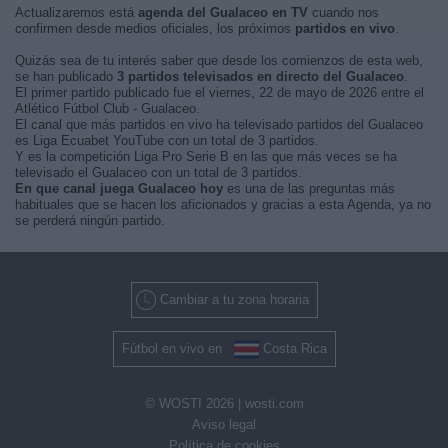
Actualizaremos está
agenda del Gualaceo en TV
cuando nos
confirmen desde medios oficiales, los próximos
partidos en vivo
.
Quizás sea de tu interés saber que desde los comienzos de esta web,
se han publicado
3 partidos televisados en directo del Gualaceo
.
El primer partido publicado fue el viernes, 22 de mayo de 2026 entre el
Atlético Fútbol Club - Gualaceo.
El canal que más partidos en vivo ha televisado partidos del Gualaceo
es Liga Ecuabet YouTube con un total de 3 partidos.
Y es la competición Liga Pro Serie B en las que más veces se ha
televisado el Gualaceo con un total de 3 partidos.
En que canal juega Gualaceo hoy
es una de las preguntas más
habituales que se hacen los aficionados y gracias a esta Agenda, ya no
se perderá ningún partido.
Cambiar a tu zona horaria
Fútbol en vivo en
Costa Rica
© WOSTI 2026 |
wosti.com
Aviso legal
Política de cookies