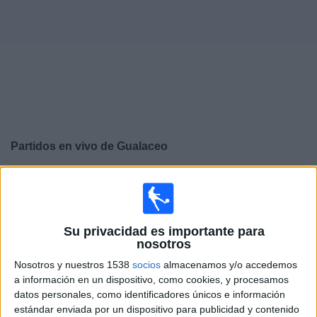
Otros
Deportes
Noticias
Widget
Partidos en vivo de
Gualaceo
×
Gualaceo: Actualmente no hay ningún partido en vivo
por TV. Puedes consultar el historial de partidos
emitidos anteriormente.
Su privacidad es importante para
nosotros
Sábado, 11/7/2026
Nosotros y nuestros 1538
socios
almacenamos y/o accedemos
15:00
Liga Pro Serie B
a información en un dispositivo, como cookies, y procesamos
datos personales, como identificadores únicos e información
9 de Octubre
estándar enviada por un dispositivo para publicidad y contenido