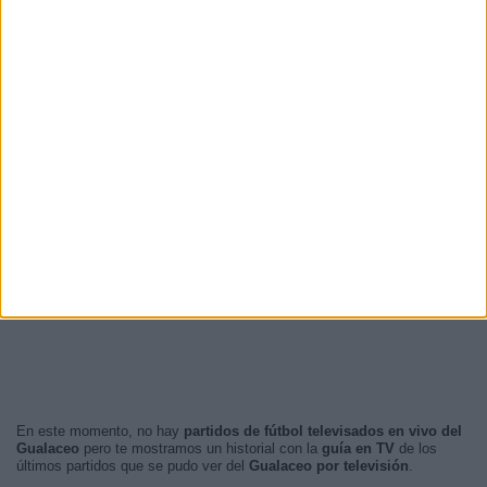
En este momento, no hay
partidos de fútbol televisados en vivo del
Gualaceo
pero te mostramos un historial con la
guía en TV
de los
últimos partidos que se pudo ver del
Gualaceo por televisión
.