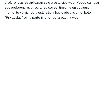
preferencias se aplicarán solo a este sitio web. Puede cambiar
sus preferencias o retirar su consentimiento en cualquier
Cuenca Juniors
momento volviendo a este sitio y haciendo clic en el botón
"Privacidad" en la parte inferior de la página web.
LDU Portoviejo
Liga Ecuabet YouTube
Sábado, 4/7/2026
15:30
Liga Pro Serie B
LDU Portoviejo
9 de Octubre
Liga Ecuabet YouTube
Más días