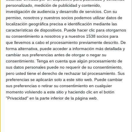
Cúcuta
personalizado, medición de publicidad y contenido,
investigación de audiencia y desarrollo de servicios.
Con su
Fortaleza
permiso, nosotros y nuestros socios podemos utilizar datos de
Win Sports TV YouTube
localización geográfica precisa e identificación mediante las
características de dispositivos. Puede hacer clic para otorgarnos
Viernes, 8/5/2026
su consentimiento a nosotros y a nuestros 1538 socios para
que llevemos a cabo el procesamiento previamente descrito. De
14:00
Copa Colombia
forma alternativa, puede acceder a información más detallada y
cambiar sus preferencias antes de otorgar o negar su
consentimiento.
Tenga en cuenta que algún procesamiento de
Fortaleza
sus datos personales puede no requerir de su consentimiento,
Leones
pero usted tiene el derecho de rechazar tal procesamiento. Sus
Win Sports TV YouTube
preferencias se aplicarán solo a este sitio web. Puede cambiar
sus preferencias o retirar su consentimiento en cualquier
momento volviendo a este sitio y haciendo clic en el botón
Domingo, 3/5/2026
"Privacidad" en la parte inferior de la página web.
14:30
Liga Colombiana
Fortaleza
Bucaramanga