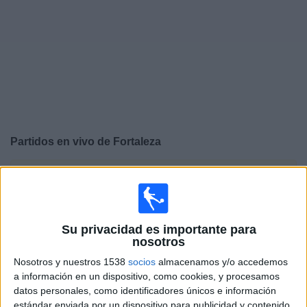
Otros
Deportes
Noticias
Widget
Partidos en vivo de
Fortaleza
×
Fortaleza: Actualmente no hay ningún partido en vivo
por TV. Puedes consultar el historial de partidos
emitidos anteriormente.
Su privacidad es importante para
nosotros
Viernes, 29/5/2026
Nosotros y nuestros 1538
socios
almacenamos y/o accedemos
15:00
Copa Colombia
a información en un dispositivo, como cookies, y procesamos
datos personales, como identificadores únicos e información
estándar enviada por un dispositivo para publicidad y contenido