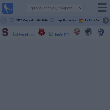
Fútbol
en Vivo
Costa
Rica
FIFA Copa Mundial 2026
Liga Promerica
La Liga EA Sports
Guía de
Partidos
Televisados
Próximos
Partidos
Equipos
Competiciones
Canales
TV