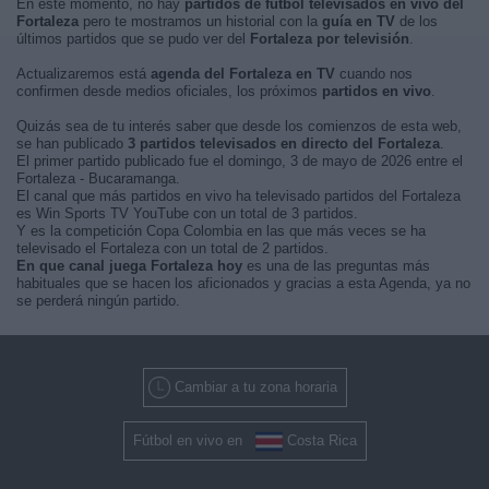
En este momento, no hay
partidos de fútbol televisados en vivo del
Fortaleza
pero te mostramos un historial con la
guía en TV
de los
últimos partidos que se pudo ver del
Fortaleza por televisión
.
Actualizaremos está
agenda del Fortaleza en TV
cuando nos
confirmen desde medios oficiales, los próximos
partidos en vivo
.
Quizás sea de tu interés saber que desde los comienzos de esta web,
se han publicado
3 partidos televisados en directo del Fortaleza
.
El primer partido publicado fue el domingo, 3 de mayo de 2026 entre el
Fortaleza - Bucaramanga.
El canal que más partidos en vivo ha televisado partidos del Fortaleza
es Win Sports TV YouTube con un total de 3 partidos.
Y es la competición Copa Colombia en las que más veces se ha
televisado el Fortaleza con un total de 2 partidos.
En que canal juega Fortaleza hoy
es una de las preguntas más
habituales que se hacen los aficionados y gracias a esta Agenda, ya no
se perderá ningún partido.
Cambiar a tu zona horaria
Fútbol en vivo en
Costa Rica