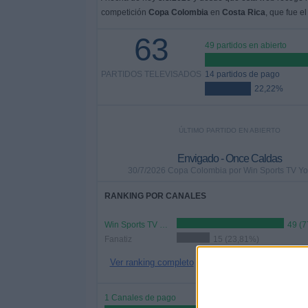
competición
Copa Colombia
en
Costa Rica
, que fue e
63
49 partidos en abierto
PARTIDOS TELEVISADOS
14 partidos de pago
22,22%
ÚLTIMO PARTIDO EN ABIERTO
Envigado - Once Caldas
30/7/2026 Copa Colombia por Win Sports TV Y
RANKING POR CANALES
Win Sports TV YouTube
49 (7
Fanatiz
15 (23,81%)
Ver ranking completo
1 Canales de pago