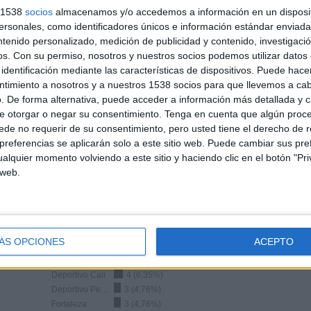
34
2
s 1538
socios
almacenamos y/o accedemos a información en un disposit
sonales, como identificadores únicos e información estándar enviada 
Total equipos
CANALES
ntenido personalizado, medición de publicidad y contenido, investigaci
os.
Con su permiso, nosotros y nuestros socios podemos utilizar datos 
identificación mediante las características de dispositivos. Puede hacer
Ranking equipos por nº de partidos en abierto
ntimiento a nosotros y a nuestros 1538 socios para que llevemos a ca
. De forma alternativa, puede acceder a información más detallada y 
Medellín
8 (12,7%)
e otorgar o negar su consentimiento.
Tenga en cuenta que algún proc
Boyacá Chicó
5 (7,94%)
de no requerir de su consentimiento, pero usted tiene el derecho de r
Once Caldas
5 (7,94%)
referencias se aplicarán solo a este sitio web. Puede cambiar sus pref
Fortaleza
5 (7,94%)
alquier momento volviendo a este sitio y haciendo clic en el botón "Pri
Atlético Nacional
4 (6,35%)
 web.
Ver ranking completo
Ranking equipos por nº de partidos Visitante
ÁS OPCIONES
ACEPTO
Medellín
6 (9,52%)
Atlético Nacional
5 (7,94%)
Deportivo Cali
4 (6,35%)
Deportivo Pereira
3 (4,76%)
Fortaleza
3 (4,76%)