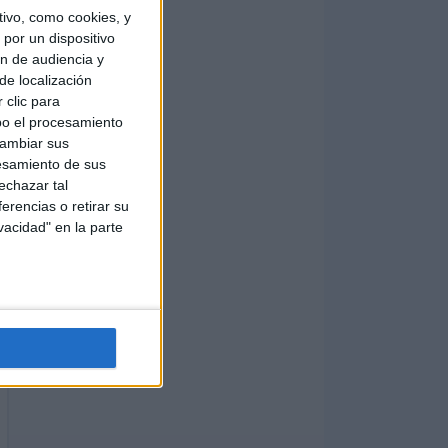
ivo, como cookies, y
por un dispositivo
ón de audiencia y
de localización
 clic para
bo el procesamiento
cambiar sus
esamiento de sus
echazar tal
erencias o retirar su
vacidad" en la parte