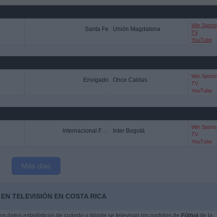
Win Sports
Santa Fe
Unión Magdalena
TV
YouTube
Win Sports
Envigado
Once Caldas
TV
YouTube
Win Sports
Internacional FC Palmira
Inter Bogotá
TV
YouTube
Más días
EN TELEVISIÓN EN COSTA RICA
s datos estadísticos de cuándo y dónde se televisan los partidos de
Fútbol
de la