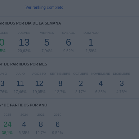
Ver ranking completo
PARTIDOS POR DÍA DE LA SEMANA
OLES
JUEVES
VIERNES
SÁBADO
DOMINGO
0
13
5
6
1
75%
20,63%
7,94%
9,52%
1,59%
Nº DE PARTIDOS POR MES
UNIO
JULIO
AGOSTO
SEPTIEMBRE
OCTUBRE
NOVIEMBRE
DICIEMBRE
3
11
12
8
2
4
3
,76%
17,46%
19,05%
12,7%
3,17%
6,35%
4,76%
Nº DE PARTIDOS POR AÑO
2025
2024
2021
2019
24
4
8
6
38,1%
6,35%
12,7%
9,52%