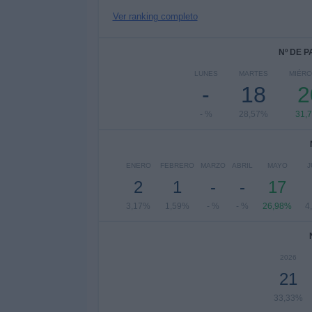
Ver ranking completo
Nº DE 
LUNES
MARTES
MIÉRC
-
18
2
- %
28,57%
31,
ENERO
FEBRERO
MARZO
ABRIL
MAYO
J
2
1
-
-
17
3,17%
1,59%
- %
- %
26,98%
4
2026
21
33,33%