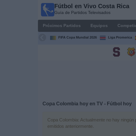
Fútbol en Vivo Costa Rica
Fútbol
Guía de Partidos Televisados
en Vivo
Costa
Próximos Partidos
Equipos
Competi
Rica
Guía de
FIFA Copa Mundial 2026
Liga Promerica
Partidos
Televisados
Próximos
Partidos
Equipos
Competiciones
Copa Colombia hoy en TV - Fútbol hoy
Canales
Copa Colombia: Actualmente no hay ningún par
TV
emitidos anteriormente.