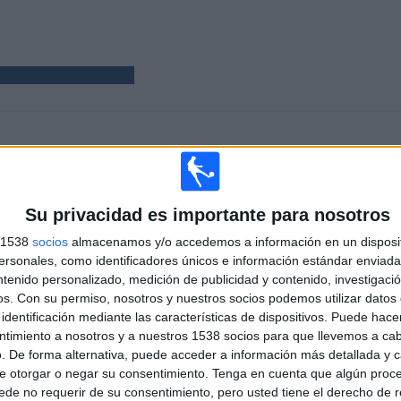
PARTIDOS
DÍAS
TOTAL
%)
4
203
2
CONSECUTIVOS
SIN PARTIDO
CANALES TV
Su privacidad es importante para nosotros
DE PAGO
GRATUÍTO
s 1538
socios
almacenamos y/o accedemos a información en un disposit
sonales, como identificadores únicos e información estándar enviada 
TOTAL
MÁXIMO
TOTAL
ntenido personalizado, medición de publicidad y contenido, investigaci
2
1
4
os.
Con su permiso, nosotros y nuestros socios podemos utilizar datos 
identificación mediante las características de dispositivos. Puede hacer
COMPETICIONES
VS Montevideo
RIVALES
ntimiento a nosotros y a nuestros 1538 socios para que llevemos a ca
City Torque
. De forma alternativa, puede acceder a información más detallada y 
RANKING POR COMPETICIONES
e otorgar o negar su consentimiento.
Tenga en cuenta que algún proc
de no requerir de su consentimiento, pero usted tiene el derecho de r