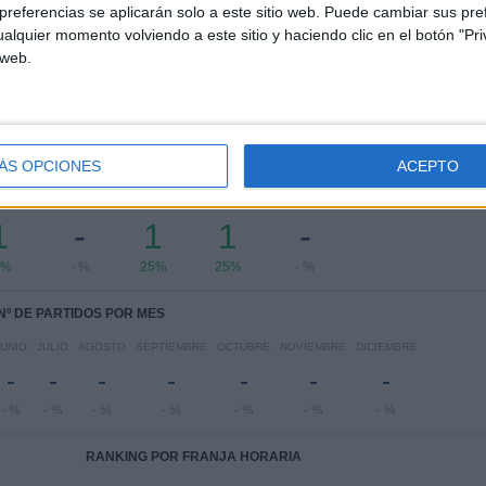
Serie Río de la Plata
3 (75%)
referencias se aplicarán solo a este sitio web. Puede cambiar sus pref
Amistoso
1 (25%)
alquier momento volviendo a este sitio y haciendo clic en el botón "Pri
 web.
Ver ranking completo
ÁS OPCIONES
ACEPTO
PARTIDOS POR DÍA DE LA SEMANA
COLES
JUEVES
VIERNES
SÁBADO
DOMINGO
1
-
1
1
-
5%
- %
25%
25%
- %
Nº DE PARTIDOS POR MES
JUNIO
JULIO
AGOSTO
SEPTIEMBRE
OCTUBRE
NOVIEMBRE
DICIEMBRE
-
-
-
-
-
-
-
- %
- %
- %
- %
- %
- %
- %
RANKING POR FRANJA HORARIA