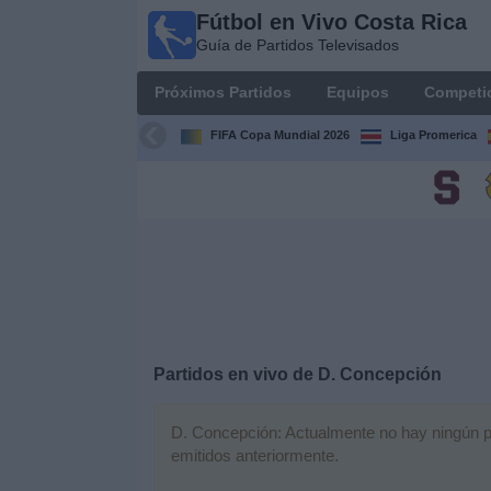
Fútbol en Vivo Costa Rica
Fútbol
Guía de Partidos Televisados
en Vivo
Costa
Próximos Partidos
Equipos
Competi
Rica
Guía de
FIFA Copa Mundial 2026
Liga Promerica
Partidos
Televisados
Próximos
Partidos
Equipos
Competiciones
Partidos en vivo de
D. Concepción
Canales
D. Concepción: Actualmente no hay ningún par
TV
emitidos anteriormente.