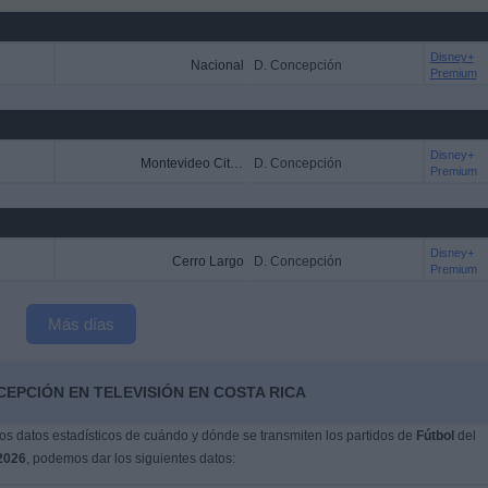
Disney+
Nacional
D. Concepción
Premium
Disney+
Montevideo City Torque
D. Concepción
Premium
Disney+
Cerro Largo
D. Concepción
Premium
Más días
CEPCIÓN EN TELEVISIÓN EN COSTA RICA
s datos estadísticos de cuándo y dónde se transmiten los partidos de
Fútbol
del
2026
, podemos dar los siguientes datos: