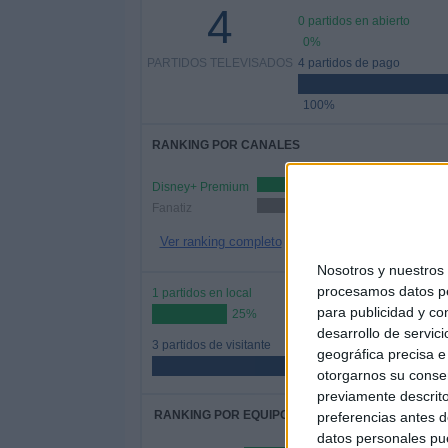
4
0 partidos en abierto
0%
PARTIDOS TELEVISADOS
4 partidos de pago
100%
RANKING POR CANALES
Disney+ Premium
3 (75
Fanatiz
1 (25%)
Ver ranking completo
Nosotros y nuestro
procesamos datos per
1 partidos en local
para publicidad y co
25%
desarrollo de servici
3 partidos de visitante
geográfica precisa e 
75%
otorgarnos su conse
previamente descrito
RANKING POR EQUIPOS
preferencias antes d
datos personales pue