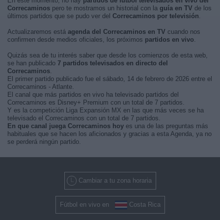
En este momento, no hay
partidos de fútbol televisados en vivo del
Correcaminos
pero te mostramos un historial con la
guía en TV
de los
últimos partidos que se pudo ver del
Correcaminos por televisión
.
Actualizaremos está
agenda del Correcaminos en TV
cuando nos
confirmen desde medios oficiales, los próximos
partidos en vivo
.
Quizás sea de tu interés saber que desde los comienzos de esta web,
se han publicado
7 partidos televisados en directo del
Correcaminos
.
El primer partido publicado fue el sábado, 14 de febrero de 2026 entre el
Correcaminos - Atlante.
El canal que más partidos en vivo ha televisado partidos del
Correcaminos es Disney+ Premium con un total de 7 partidos.
Y es la competición Liga Expansión MX en las que más veces se ha
televisado el Correcaminos con un total de 7 partidos.
En que canal juega Correcaminos hoy
es una de las preguntas más
habituales que se hacen los aficionados y gracias a esta Agenda, ya no
se perderá ningún partido.
Cambiar a tu zona horaria
Fútbol en vivo en
Costa Rica