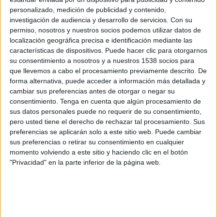
Tepatitlán FC
personalizado, medición de publicidad y contenido,
Disney+ Premium
investigación de audiencia y desarrollo de servicios.
Con su
permiso, nosotros y nuestros socios podemos utilizar datos de
localización geográfica precisa e identificación mediante las
Viernes, 17/4/2026
características de dispositivos. Puede hacer clic para otorgarnos
19:00
Liga Expansión MX
su consentimiento a nosotros y a nuestros 1538 socios para
que llevemos a cabo el procesamiento previamente descrito. De
Correcaminos
forma alternativa, puede acceder a información más detallada y
Alebrijes Oaxaca
cambiar sus preferencias antes de otorgar o negar su
consentimiento.
Tenga en cuenta que algún procesamiento de
Disney+ Premium
sus datos personales puede no requerir de su consentimiento,
pero usted tiene el derecho de rechazar tal procesamiento. Sus
Viernes, 3/4/2026
preferencias se aplicarán solo a este sitio web. Puede cambiar
19:00
Liga Expansión MX
sus preferencias o retirar su consentimiento en cualquier
momento volviendo a este sitio y haciendo clic en el botón
Correcaminos
"Privacidad" en la parte inferior de la página web.
Cancún FC
Disney+ Premium
Más días