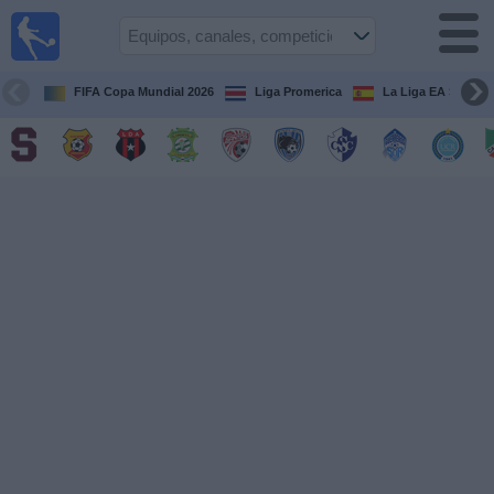
Fútbol
en Vivo
Costa
Rica
FIFA Copa Mundial 2026
Liga Promerica
La Liga EA Sports
Guía de
Partidos
Televisados
Próximos
Partidos
Equipos
Competiciones
Canales
TV