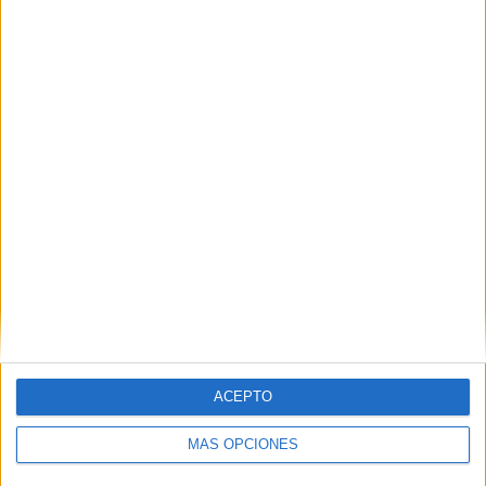
TOTAL
MÁXIMO
TOTAL
2
16
37
COMPETICIONES
VS Celaya
RIVALES
RANKING POR EQUIPOS
Celaya
16 (6,06%)
Dorados de Sinaloa
16 (6,06%)
Alebrijes Oaxaca
16 (6,06%)
Atlante
15 (5,68%)
Venados
14 (5,3%)
Ver ranking completo
RANKING POR COMPETICIONES
ACEPTO
Liga Expansión MX
247 (93,56%)
Copa MX
17 (6,44%)
MÁS OPCIONES
Ver ranking completo