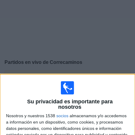
Otros
Deportes
Noticias
Widget
Partidos en vivo de
Correcaminos
×
Correcaminos: Actualmente no hay ningún partido en
vivo por TV. Puedes consultar el historial de partidos
emitidos anteriormente.
Su privacidad es importante para
nosotros
Viernes, 31/7/2026
Nosotros y nuestros 1538
socios
almacenamos y/o accedemos
19:00
Liga Expansión MX
a información en un dispositivo, como cookies, y procesamos
datos personales, como identificadores únicos e información
Correcaminos
estándar enviada por un dispositivo para publicidad y contenido