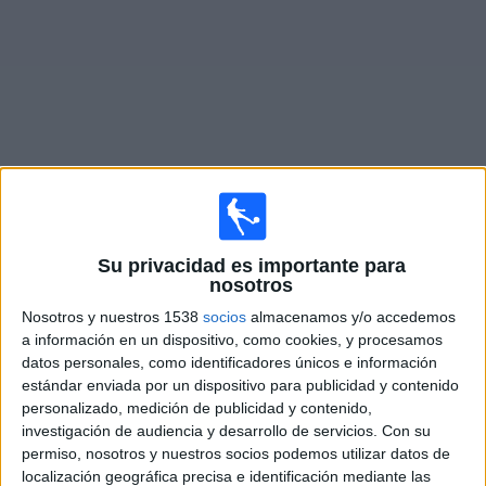
Otros
Deportes
Noticias
Widget
Partidos en vivo de
Motagua
Su privacidad es importante para
Miércoles, 12/8/2026
nosotros
19:00
CONCACAF Central American Cup
Nosotros y nuestros 1538
socios
almacenamos y/o accedemos
a información en un dispositivo, como cookies, y procesamos
Motagua
datos personales, como identificadores únicos e información
Cartaginés
estándar enviada por un dispositivo para publicidad y contenido
personalizado, medición de publicidad y contenido,
Disney+ Premium
investigación de audiencia y desarrollo de servicios.
Con su
permiso, nosotros y nuestros socios podemos utilizar datos de
Martes, 25/8/2026
localización geográfica precisa e identificación mediante las