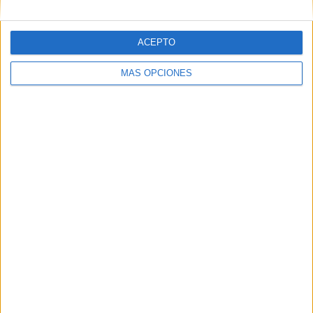
Liga Nacional Honduras
1 (1,47%)
Ver ranking completo
ACEPTO
MÁS OPCIONES
Nº DE PARTIDOS POR DÍA DE LA SEMANA
LUNES
MARTES
MIÉRCOLES
JUEVES
VIERNES
-
22
23
22
-
- %
32,35%
33,82%
32,35%
- %
SÁBADO
DOMINGO
1
-
1,47%
- %
Nº DE PARTIDOS POR MES
ENERO
FEBRERO
MARZO
ABRIL
MAYO
JUNIO
JULIO
AGOSTO
-
6
2
2
-
-
3
16
- %
8,82%
2,94%
2,94%
- %
- %
4,41%
23,53%