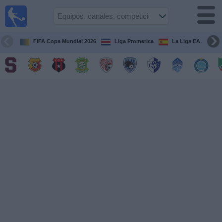
Fútbol
en Vivo
Costa
Rica
FIFA Copa Mundial 2026
Liga Promerica
La Liga EA Sports
Guía de
Partidos
Televisados
Próximos
Partidos
Equipos
Competiciones
Canales
TV