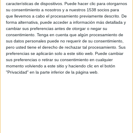
20:30
CONCACAF Central American Cup
características de dispositivos. Puede hacer clic para otorgarnos
su consentimiento a nosotros y a nuestros 1538 socios para
CSD Municipal
que llevemos a cabo el procesamiento previamente descrito. De
forma alternativa, puede acceder a información más detallada y
Motagua
cambiar sus preferencias antes de otorgar o negar su
Disney+ Premium
consentimiento.
Tenga en cuenta que algún procesamiento de
sus datos personales puede no requerir de su consentimiento,
pero usted tiene el derecho de rechazar tal procesamiento. Sus
DATOS ESTADÍSTICOS DEL EQUIPO MOTAGUA EN
preferencias se aplicarán solo a este sitio web. Puede cambiar
TELEVISIÓN EN COSTA RICA
sus preferencias o retirar su consentimiento en cualquier
momento volviendo a este sitio y haciendo clic en el botón
A fecha de hoy
9/8/2026
y desde que esta web recoge los datos
"Privacidad" en la parte inferior de la página web.
estadísticos de cuándo y dónde se transmiten los partidos de
Fútbol
del
equipo
Motagua
en
Costa Rica
, que fue el
6/8/2015
, podemos dar los
siguientes datos:
68
PARTIDOS TELEVISADOS
0 partidos en abierto
0%